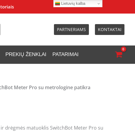
Lietuvių kalba
toriais
PARTNERIAMS
KONTAKTAI
PREKIŲ ŽENKLAI
PATARIMAI
chBot Meter Pro su metrologine patikra
ir drėgmės matuoklis SwitchBot Meter Pro su