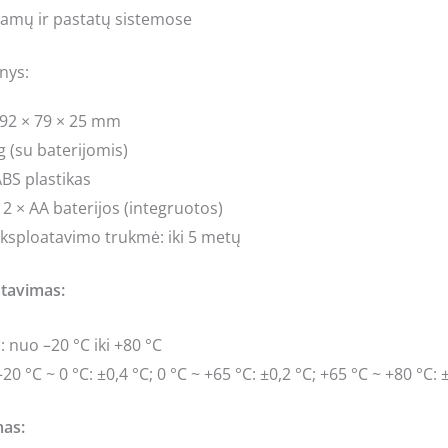
amų ir pastatų sistemose
nys:
92 × 79 × 25 mm
g (su baterijomis)
BS plastikas
 2 × AA baterijos (integruotos)
ksploatavimo trukmė: iki 5 metų
tavimas:
 nuo –20 °C iki +80 °C
20 °C ~ 0 °C: ±0,4 °C; 0 °C ~ +65 °C: ±0,2 °C; +65 °C ~ +80 °C: 
as: