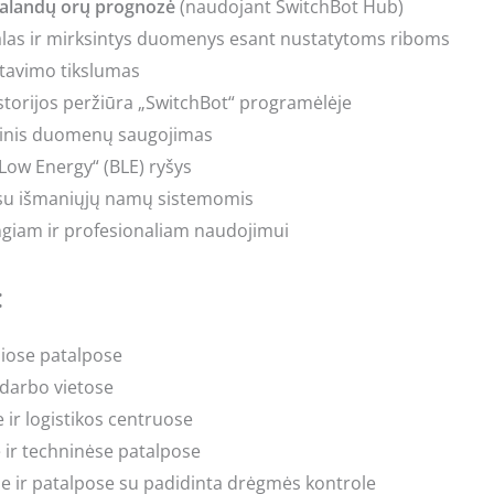
valandų orų prognozė
(naudojant SwitchBot Hub)
las ir mirksintys duomenys esant nustatytoms riboms
tavimo tikslumas
orijos peržiūra „SwitchBot“ programėlėje
etinis duomenų saugojimas
Low Energy“ (BLE) ryšys
 su išmaniųjų namų sistemomis
giam ir profesionaliam naudojimui
:
ose patalpose
 darbo vietose
 ir logistikos centruose
 ir techninėse patalpose
e ir patalpose su padidinta drėgmės kontrole