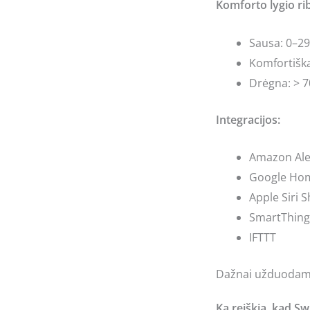
Komforto lygio ri
Sausa: 0–2
Komfortiška
Drėgna: > 
Integracijos:
Amazon Al
Google Ho
Apple Siri 
SmartThing
IFTTT
Dažnai užduodami
Ką reiškia, kad S