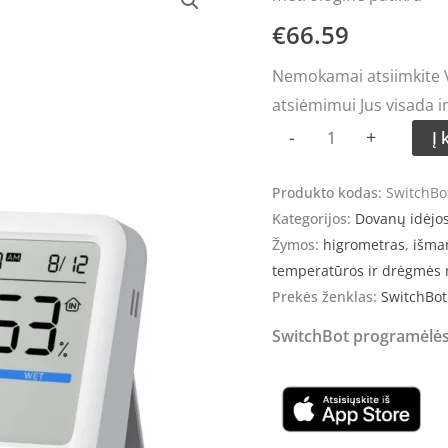
kiekis:
€
66.59
Išmanus
temperatūros
Nemokamai atsiimkite Vi
ir
atsiėmimui Jus visada i
drėgmės
-
+
Į 
matuoklis
SwitchBot
Produkto kodas:
SwitchBo
Meter
Kategorijos:
Dovanų idėjo
Pro
Žymos:
higrometras
,
išma
su
temperatūros ir drėgmės 
Prekės ženklas:
SwitchBot
metrologine
patikra
SwitchBot programėlės