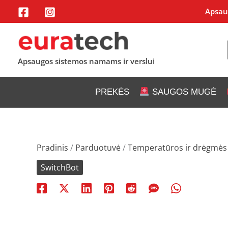
Pereiti
Apsaug
prie
turinio
Apsaugos sistemos namams ir verslui
PREKĖS
SAUGOS MUGĖ
Pradinis
/
Parduotuvė
/
Temperatūros ir drėgmės j
SwitchBot