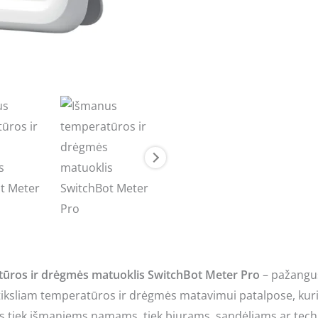
ūros ir drėgmės matuoklis SwitchBot Meter Pro
– pažangus
 tiksliam temperatūros ir drėgmės matavimui patalpose, kuri
as tiek išmaniems namams, tiek biurams, sandėliams ar tec