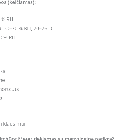
bos (keičiamas):
9 % RH
: 30–70 % RH, 20–26 °C
70 % RH
exa
me
Shortcuts
s
 klausimai:
witchBot Meter tiekiamas su metrologine patikra?