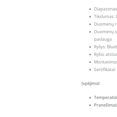
Diapazonas
Tikslumas: 
Duomenų ri
Duomenų s
paslauga
Ryšys: Blue
Ryšio atstum
Montavimas:
Sertifikatai
Įspėjimai:
Temperatūro
Pranešimai: