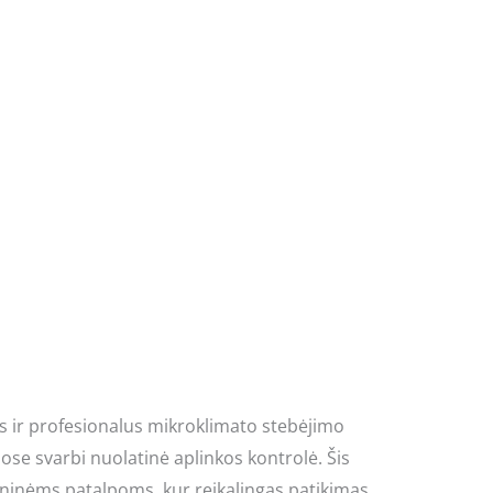
 ir profesionalus mikroklimato stebėjimo
ose svarbi nuolatinė aplinkos kontrolė. Šis
hninėms patalpoms, kur reikalingas patikimas