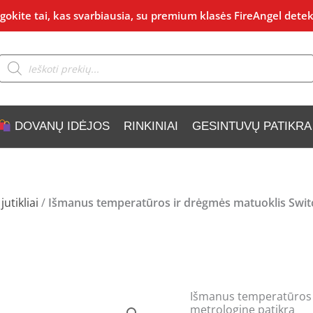
okite tai, kas svarbiausia, su premium klasės FireAngel detek
Products
search
DOVANŲ IDĖJOS
RINKINIAI
GESINTUVŲ PATIKRA
utikliai
/
Išmanus temperatūros ir drėgmės matuoklis Swit
Išmanus temperatūros 
produkto
metrologine patikra