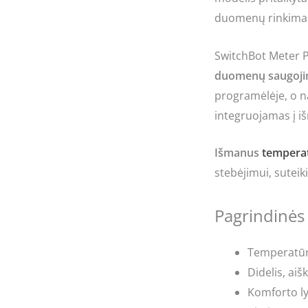
duomenų rinkimas i
SwitchBot Meter P
duomenų saugoji
programėlėje, o n
integruojamas į iš
Išmanus
temperat
stebėjimui, suteik
Pagrindinės
Temperatūro
Didelis, ai
Komforto ly