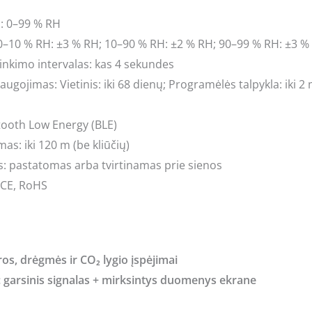
: 0–99 % RH
0–10 % RH: ±3 % RH; 10–90 % RH: ±2 % RH; 90–99 % RH: ±3 %
nkimo intervalas: kas 4 sekundes
augojimas:
Vietinis:
iki 68 dienų;
Programėlės talpykla:
iki 2
tooth Low Energy (BLE)
as: iki 120 m (be kliūčių)
 pastatomas arba tvirtinamas prie sienos
: CE, RoHS
s, drėgmės ir CO₂ lygio įspėjimai
 garsinis signalas + mirksintys duomenys ekrane