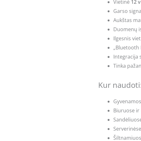
Vietinė
12 
Garso signa
Aukštas ma
Duomenų ist
Ilgesnis vi
„Bluetooth 
Integracija
Tinka pažan
Kur naudoti
Gyvenamosi
Biuruose ir
Sandėliuose
Serverinėse
Šiltnamiuos