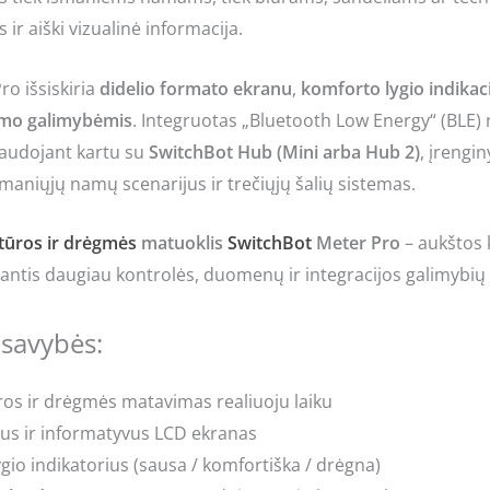
r aiški vizualinė informacija.
ro išsiskiria
didelio formato ekranu
,
komforto lygio indikaci
mo galimybėmis
. Integruotas „Bluetooth Low Energy“ (BLE) 
audojant kartu su
SwitchBot Hub (Mini arba Hub 2)
, įrengi
maniųjų namų scenarijus ir trečiųjų šalių sistemas.
ūros ir drėgmės
matuoklis
SwitchBot
Meter Pro
– aukštos 
iantis daugiau kontrolės, duomenų ir integracijos galimybių 
 savybės:
s ir drėgmės matavimas realiuoju laiku
škus ir informatyvus LCD ekranas
gio indikatorius (sausa / komfortiška / drėgna)