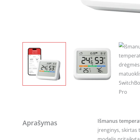
Išmanus temperat
Aprašymas
įrenginys, skirtas
modelis pritaikyt