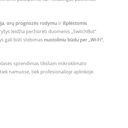
ja
,
orų prognozės rodymu
ir
išplėstomis
ryšys leidžia peržiūrėti duomenis „SwitchBot“
nys gali būti stebimas
nuotoliniu būdu per „Wi-Fi“
,
klasės sprendimas tiksliam mikroklimato
tiek namuose, tiek profesionalioje aplinkoje.