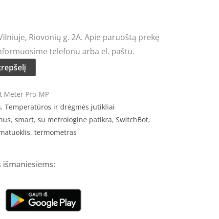
lniuje, Riovonių g. 2A. Apie paruoštą prekę
nformuosime telefonu arba el. paštu.
krepšelį
t Meter Pro-MP
s
,
Temperatūros ir drėgmės jutikliai
nus
,
smart
,
su metrologine patikra
,
SwitchBot
,
matuoklis
,
termometras
 išmaniesiems: