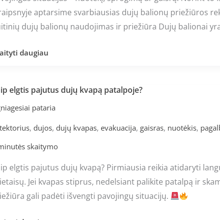
raipsnyje aptarsime svarbiausias dujų balionų priežiūros r
itinių dujų balionų naudojimas ir priežiūra Dujų balionai yr
aityti daugiau
ip elgtis pajutus dujų kvapą patalpoje?
ip
tis
niagesiai pataria
jutus
,
,
,
,
,
,
tektorius
dujos
dujų kvapas
evakuacija
gaisras
nuotėkis
pagal
jų
apą
minutės skaitymo
talpoje?
ip elgtis pajutus dujų kvapą? Pirmiausia reikia atidaryti lang
ietaisų. Jei kvapas stiprus, nedelsiant palikite patalpą ir s
iežiūra gali padėti išvengti pavojingų situacijų.