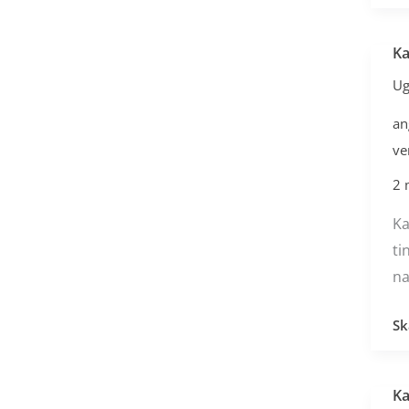
Ka
Ka
elg
Ug
ši
an
se
ve
me
Sv
2 
s
Ka
ta
ti
na
Sk
Ka
Ka