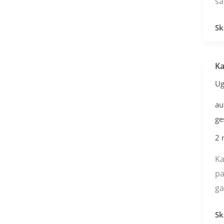
sa
Sk
Ka
Ka
elg
Ug
de
au
au
ge
2 
Ka
pa
ga
Sk