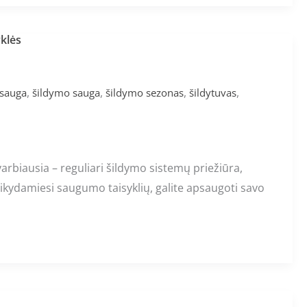
klės
,
,
,
,
sauga
šildymo sauga
šildymo sezonas
šildytuvas
rbiausia – reguliari šildymo sistemų priežiūra,
ikydamiesi saugumo taisyklių, galite apsaugoti savo