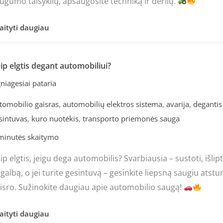
ugumo taisyklių, apsaugosite techniką ir derlių.
aityti daugiau
ip elgtis degant automobiliui?
ip
tis
niagesiai pataria
gant
,
,
,
tomobilio gaisras
automobilių elektros sistema
avarija
degantis
tomobiliui?
,
,
sintuvas
kuro nuotėkis
transporto priemonės sauga
minutės skaitymo
ip elgtis, jeigu dega automobilis? Svarbiausia – sustoti, išlipt
galbą, o jei turite gesintuvą – gesinkite liepsną saugiu atstu
isro. Sužinokite daugiau apie automobilio saugą!
aityti daugiau