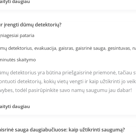
aityti daugiau
r įrengti dūmų detektorių?
r
engti
niagesiai pataria
ūmų
,
,
,
,
,
mų detektorius
evakuacija
gaisras
gaisrinė sauga
gesintuvas
n
tektorių?
minutės skaitymo
mų detektorius yra būtina priešgaisrinė priemonė, tačiau sva
ntuoti detektorių, kokių vietų vengti ir kaip užtikrinti jo ve
vybes, todėl pasirūpinkite savo namų saugumu jau dabar!
aityti daugiau
isrinė sauga daugiabučiuose: kaip užtikrinti saugumą?
isrinė