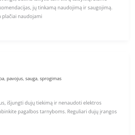
ekomendacijas, jų tinkamą naudojimą ir saugojimą.
a plačiai naudojami
,
,
,
ba
pavojus
sauga
sprogimas
us, išjungti dujų tiekimą ir nenaudoti elektros
kambinkite pagalbos tarnyboms. Reguliari dujų įrangos