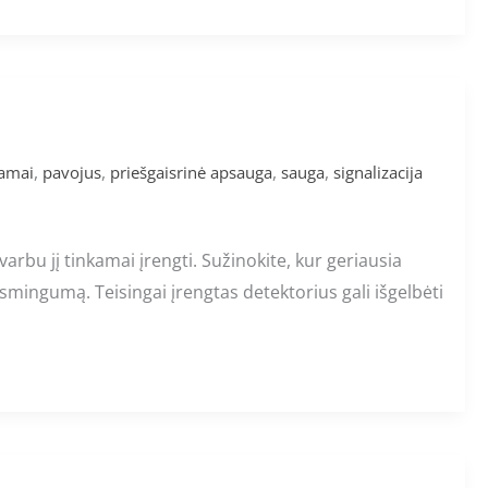
,
,
,
,
amai
pavojus
priešgaisrinė apsauga
sauga
signalizacija
rbu jį tinkamai įrengti. Sužinokite, kur geriausia
iksmingumą. Teisingai įrengtas detektorius gali išgelbėti