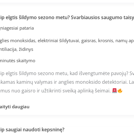
ip elgtis šildymo sezono metu? Svarbiausios saugumo taisy
ip
tis
niagesiai pataria
ldymo
,
,
,
,
glies monoksidas
elektriniai šildytuvai
gaisras
krosnis
namų ap
zono
,
ntiliacija
židinys
tu?
arbiausios
minutės skaitymo
augumo
ip elgtis šildymo sezono metu, kad išvengtumėte pavojų? Sva
isyklės
nkamas kaminų valymas ir anglies monoksido detektoriai. La
mus nuo gaisro ir užtikrinti sveiką aplinką šeimai.
aityti daugiau
ip saugiai naudoti kepsninę?
ip