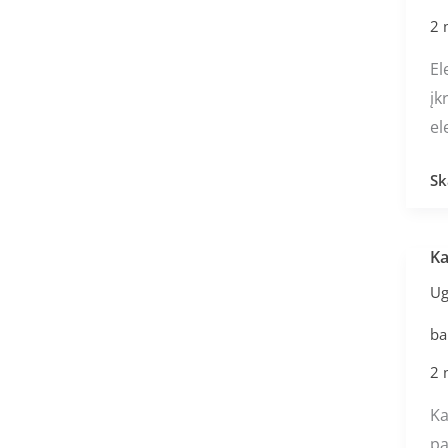
pr
2 
na
El
įk
el
Sk
Ka
Ka
pr
Ug
bu
ba
du
ba
2 
S
Ka
pa
pa