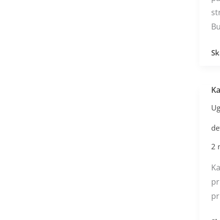
st
Bu
Sk
Ka
Ka
elg
Ug
pa
de
du
kv
2 
pa
Ka
pr
pr