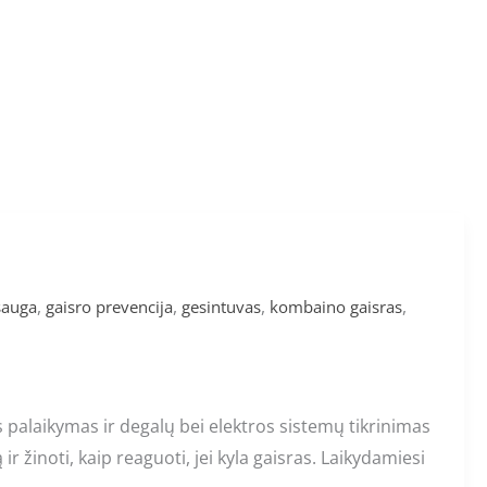
,
,
,
,
sauga
gaisro prevencija
gesintuvas
kombaino gaisras
s palaikymas ir degalų bei elektros sistemų tikrinimas
ir žinoti, kaip reaguoti, jei kyla gaisras. Laikydamiesi