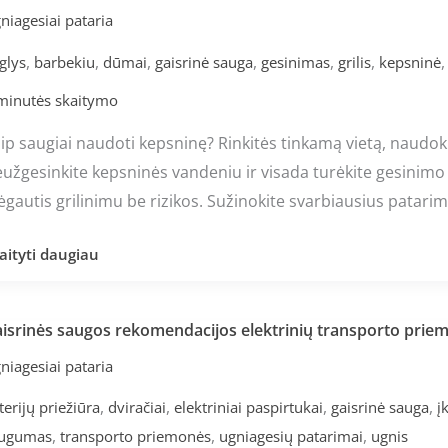
ugiai
niagesiai pataria
udoti
,
,
,
,
,
,
glys
barbekiu
dūmai
gaisrinė sauga
gesinimas
grilis
kepsninė
psninę?
minutės skaitymo
ip saugiai naudoti kepsninę? Rinkitės tinkamą vietą, naudoki
užgesinkite kepsninės vandeniu ir visada turėkite gesinimo
gautis grilinimu be rizikos. Sužinokite svarbiausius patari
aityti daugiau
isrinės saugos rekomendacijos elektrinių transporto pri
isrinės
ugos
niagesiai pataria
komendacijos
,
,
,
,
terijų priežiūra
dviračiai
elektriniai paspirtukai
gaisrinė sauga
į
ektrinių
,
,
,
ugumas
transporto priemonės
ugniagesių patarimai
ugnis
ansporto