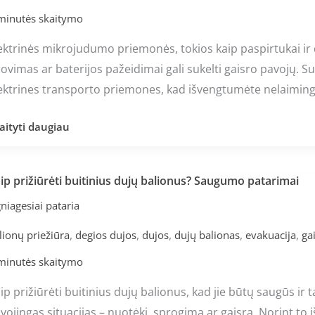
iemonių
minutės skaitymo
udotojams
ektrinės mikrojudumo priemonės, tokios kaip paspirtukai ir 
rovimas ar baterijos pažeidimai gali sukelti gaisro pavojų. Sužin
ektrines transporto priemones, kad išvengtumėte nelaiming
aityti daugiau
ip prižiūrėti buitinius dujų balionus? Saugumo patarimai
ip
ižiūrėti
niagesiai pataria
itinius
,
,
,
,
,
lionų priežiūra
degios dujos
dujos
dujų balionas
evakuacija
ga
jų
lionus?
minutės skaitymo
augumo
ip prižiūrėti buitinius dujų balionus, kad jie būtų saugūs ir 
tarimai
vojingas situacijas – nuotėkį, sprogimą ar gaisrą. Norint to iš