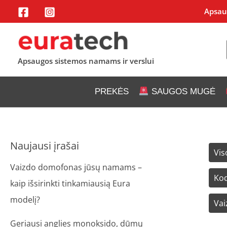
Pereiti
Apsaug
prie
turinio
Apsaugos sistemos namams ir verslui
PREKĖS
SAUGOS MUGĖ
Naujausi įrašai
Filter
Vis
posts
Vaizdo domofonas jūsų namams –
by
Kod
kaip išsirinkti tinkamiausią Eura
categ
modelį?
Vai
Geriausi anglies monoksido, dūmų