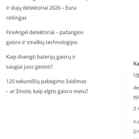
ir dujų detektoriai 2026 – Eura
reitingas
FireAngel detektoriai – pažangios
gaisro ir smalkių technologijos
Kaip išvengti baterijų gaisrų ir
Ka
Ka
saugiai juos gesinti?
ap
Ug
120 sekundžių pabėgimo žaidimas
ko
de
n
– ar žinote, kaip elgtis gaisro metu?
pj
ga
2 
Ka
ga