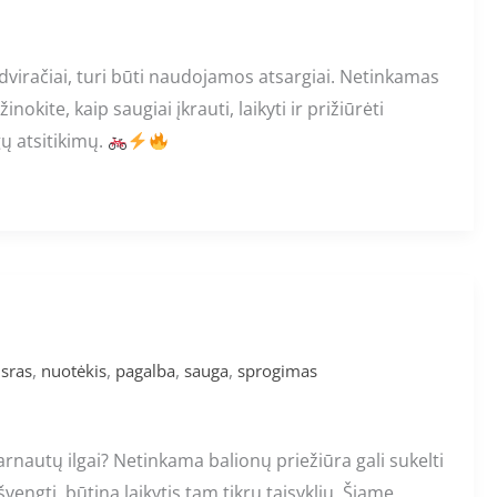
dviračiai, turi būti naudojamos atsargiai. Netinkamas
okite, kaip saugiai įkrauti, laikyti ir prižiūrėti
ų atsitikimų.
,
,
,
,
isras
nuotėkis
pagalba
sauga
sprogimas
tarnautų ilgai? Netinkama balionų priežiūra gali sukelti
vengti, būtina laikytis tam tikrų taisyklių. Šiame