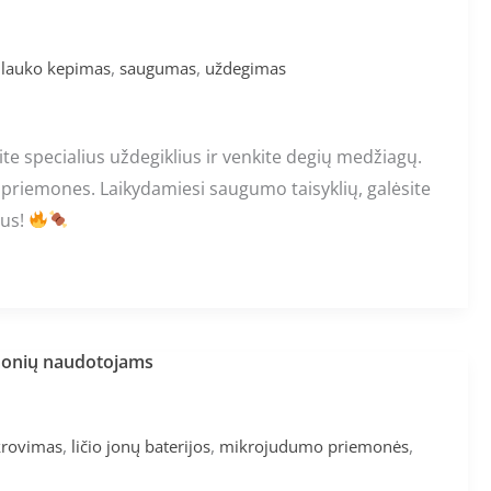
,
,
,
lauko kepimas
saugumas
uždegimas
te specialius uždegiklius ir venkite degių medžiagų.
 priemones. Laikydamiesi saugumo taisyklių, galėsite
mus!
emonių naudotojams
,
,
,
krovimas
ličio jonų baterijos
mikrojudumo priemonės