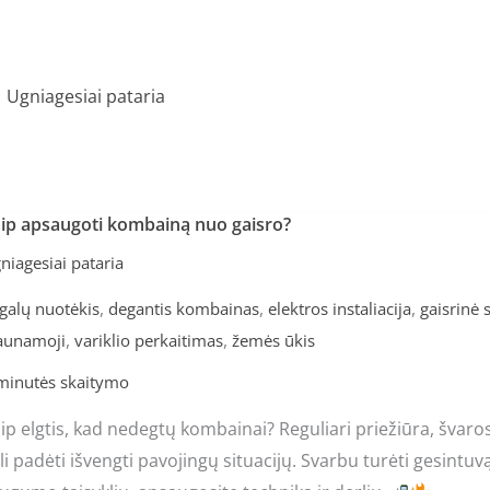
Ugniagesiai pataria
ip apsaugoti kombainą nuo gaisro?
ip
saugoti
niagesiai pataria
mbainą
,
,
,
galų nuotėkis
degantis kombainas
elektros instaliacija
gaisrinė 
uo
,
,
aunamoji
variklio perkaitimas
žemės ūkis
isro?
minutės skaitymo
ip elgtis, kad nedegtų kombainai? Reguliari priežiūra, švaro
li padėti išvengti pavojingų situacijų. Svarbu turėti gesintuvą 