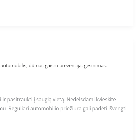
,
,
,
,
 automobilis
dūmai
gaisro prevencija
gesinimas
i ir pasitraukti į saugią vietą. Nedelsdami kvieskite
mu. Reguliari automobilio priežiūra gali padėti išvengti