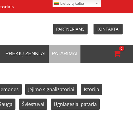
Lietuvių kalba
toriais
PARTNERIAMS
KONTAKTAI
PREKIŲ ŽENKLAI
PATARIMAI
riemonės
Įėjimo signalizatoriai
Istorija
Sauga
Šviestuvai
Ugniagesiai pataria