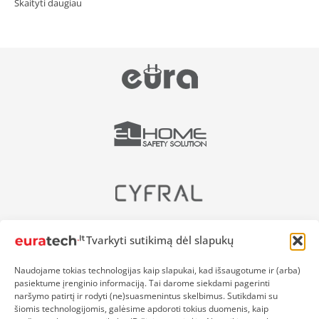
Skaityti daugiau
Tvarkyti sutikimą dėl slapukų
Naudojame tokias technologijas kaip slapukai, kad išsaugotume ir (arba)
pasiektume įrenginio informaciją. Tai darome siekdami pagerinti
UAB Testgroup LT
naršymo patirtį ir rodyti (ne)suasmenintus skelbimus. Sutikdami su
+370 600 64 054
šiomis technologijomis, galėsime apdoroti tokius duomenis, kaip