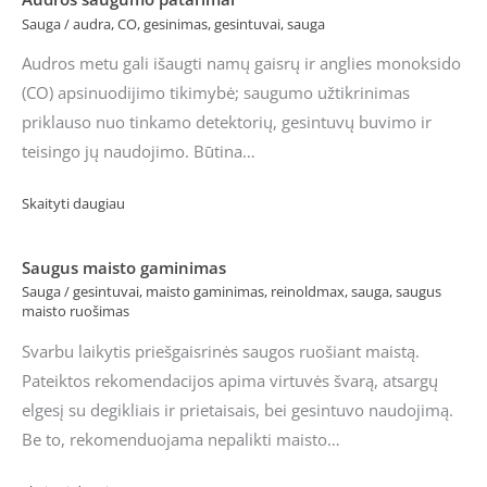
Sauga
/
audra
,
CO
,
gesinimas
,
gesintuvai
,
sauga
Audros metu gali išaugti namų gaisrų ir anglies monoksido
(CO) apsinuodijimo tikimybė; saugumo užtikrinimas
priklauso nuo tinkamo detektorių, gesintuvų buvimo ir
teisingo jų naudojimo. Būtina…
Skaityti daugiau
Saugus maisto gaminimas
Sauga
/
gesintuvai
,
maisto gaminimas
,
reinoldmax
,
sauga
,
saugus
maisto ruošimas
Svarbu laikytis priešgaisrinės saugos ruošiant maistą.
Pateiktos rekomendacijos apima virtuvės švarą, atsargų
elgesį su degikliais ir prietaisais, bei gesintuvo naudojimą.
Be to, rekomenduojama nepalikti maisto…