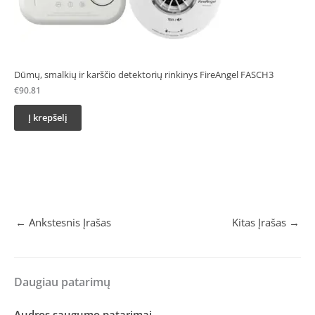
Dūmų, smalkių ir karščio detektorių rinkinys FireAngel FASCH3
€
90.81
Į krepšelį
←
Ankstesnis Įrašas
Kitas Įrašas
→
Daugiau patarimų
Audros saugumo patarimai