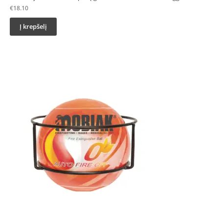
€
18.10
Į krepšelį