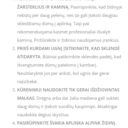
ŽARSTEKLIUS IR KAMINĄ.
Pasirūpinkite, kad židinyje
nebūtų per daug pelenų, nes tai gali įtakoti daugiau
skleidžiamų dūmų į aplinką. Taip pat
rekomenduojama kasmet profesionaliai išvalyti
kaminą. Prižiūrėkite ir židiniui naudojamus įrankius.
PRIEŠ KURDAMI UGNĮ ĮSITIKINKITE, KAD SKLENDĖ
ATIDARYTA.
Būtinai patikrinkite sklendės padėtį, kad
išvengtumėte dūmų patekimo į kambarį.
Neuždarykite jos per anksti, kol ugnis dar gerai
neįsižiebė.
KŪRENIMUI NAUDOKITE TIK GERAI IŠDŽIOVINTAS
MALKAS.
Drėgna arba dar žalia mediena gali sukleti
daug dūmų ir įtakoti suodžių kaupimąsi. Atsakingai
naudokite degius skysčius.
PASIRŪPINKITE ŠVARIA APLINKA ALPINK ŽIDINĮ.