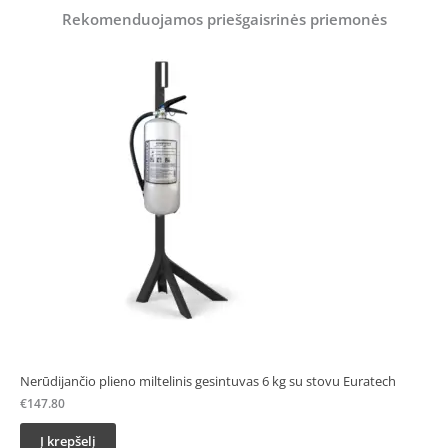
Rekomenduojamos priešgaisrinės priemonės
Nerūdijančio plieno miltelinis gesintuvas 6 kg su stovu Euratech
€
147.80
Į krepšelį