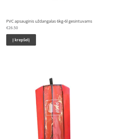
PVC apsauginis uždangalas 6kg-6l gesintuvams
€
26.50
Į krepšelį