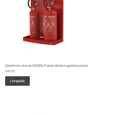
Gesintuvo stovas DAKEN Frame (dviems gesintuvams)
€
46.95
Į krepšelį