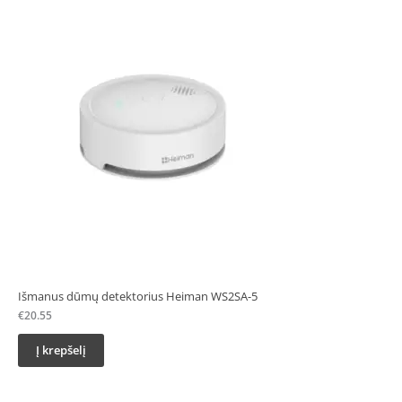
Išmanus dūmų detektorius Heiman WS2SA-5
€
20.55
Į krepšelį