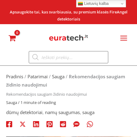
Pereiti
Lietuvių kalba
prie
Apsaugokite tai, kas svarbiausia, su premium klasės FireAngel
detektoriais
turinio
Products
search
Pradinis
/
Patarimai
/
Sauga
/
Rekomendacijos saugiam
židinio naudojimui
Rekomendacijos saugiam židinio naudojimui
Sauga
/
1 minute of reading
dūmų detektoriai
,
namų saugumas
,
sauga