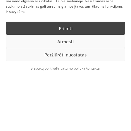
naršymo elgsena ar unikalūs ID šioje svetainėje. Nesutikimas arba
labas@euratech.lt
sutikimo atšaukimas gali turėti neigiamos įtakos tam tikroms funkcijoms
Riovonių g. 2A, Vilnius, LT-03154, Lietuva
ir savybėms.
Priimti
Atmesti
Peržiūrėti nuostatas
Slapukų politika
Privatumo politika
Kontaktai