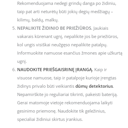
Rekomenduojama nedegi grindų danga po židiniu,
taip pat arti neturėtų būti jokių degių medžiagų –
kilimų, baldų, malkų.
NEPALIKITE ŽIDINIO BE PRIEŽIŪROS.
Jaukiais
vakarais kūrenant ugnį, nepalikite jos be priežiūros,
kol ungis visiškai neužgęso nepalikite patalpų.
Informuokite namuose esančius žmones apie užkurtą
ugnį.
NAUDOKITE PRIEŠGAISRINĘ ĮRANGĄ.
Kaip ir
visuose namuose, taip ir patalpoje kurioje įrengtas
židinys privalo būti veikiantis
dūmų detektorius
.
Nepamirškite jo reguliariai tikrinti, pakeisti bateriją.
Gerai matomoje vietoje rekomenduojama laikyti
gesinimo priemonę. Naudokite tik geležinius,
specialiai židiniui skirtus įrankius.