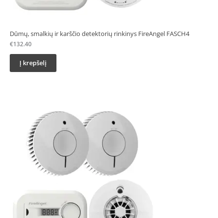
Dūmų, smalkių ir karščio detektorių rinkinys FireAngel FASCH4
€
132.40
Į krepšelį