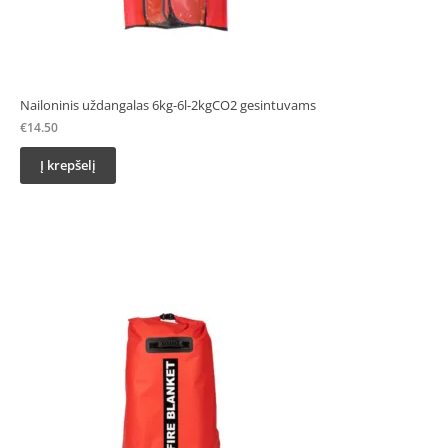
Nailoninis uždangalas 6kg-6l-2kgCO2 gesintuvams
€
14.50
Į krepšelį