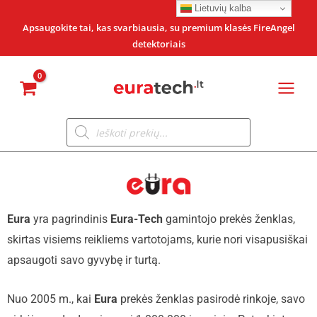
Pereiti
Lietuvių kalba
prie
Apsaugokite tai, kas svarbiausia, su premium klasės FireAngel
detektoriais
turinio
Products
search
Eura
yra pagrindinis
Eura-Tech
gamintojo prekės ženklas,
skirtas visiems reikliems vartotojams, kurie nori visapusiškai
apsaugoti savo gyvybę ir turtą.
Nuo 2005 m., kai
Eura
prekės ženklas pasirodė rinkoje, savo