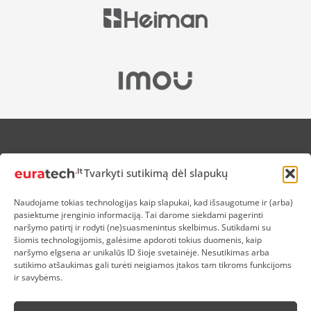
APIE MUS
Tvarkyti sutikimą dėl slapukų
NUOLAIDOS HEROJAMS
PRISTATYMAS
Naudojame tokias technologijas kaip slapukai, kad išsaugotume ir (arba)
PREKIŲ IR PINIGŲ GRĄŽINIMAS
pasiektume įrenginio informaciją. Tai darome siekdami pagerinti
ATSISKAITYMAS
naršymo patirtį ir rodyti (ne)suasmenintus skelbimus. Sutikdami su
D.U.K
šiomis technologijomis, galėsime apdoroti tokius duomenis, kaip
naršymo elgsena ar unikalūs ID šioje svetainėje. Nesutikimas arba
KOKYBĖS POLITIKA
sutikimo atšaukimas gali turėti neigiamos įtakos tam tikroms funkcijoms
SLAPUKŲ POLITIKA
ir savybėms.
PRIVATUMO POLITIKA
SĄLYGOS IR TAISYKLĖS