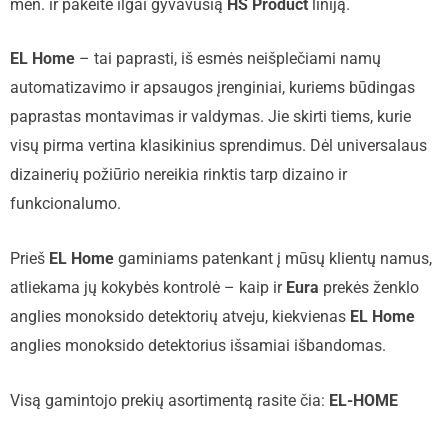
mėn. ir pakeitė ilgai gyvavusią
HS Product
liniją.
EL Home
– tai paprasti, iš esmės neišplečiami namų
automatizavimo ir apsaugos įrenginiai, kuriems būdingas
paprastas montavimas ir valdymas. Jie skirti tiems, kurie
visų pirma vertina klasikinius sprendimus. Dėl universalaus
dizainerių požiūrio nereikia rinktis tarp dizaino ir
funkcionalumo.
Prieš
EL Home
gaminiams patenkant į mūsų klientų namus,
atliekama jų kokybės kontrolė – kaip ir
Eura
prekės ženklo
anglies monoksido detektorių atveju, kiekvienas
EL Home
anglies monoksido detektorius išsamiai išbandomas.
Visą gamintojo prekių asortimentą rasite čia:
EL-HOME