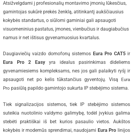
Atsižvelgdami į profesionalių montavimo įmonių lūkesčius,
gamintojas sukūrė prekės ženklą, atitinkantį aukščiausius
kokybės standartus, o siūlomi gaminiai gali apsaugoti
visuomeninius pastatus, įmones, vienbučius ir daugiabučius
namus ir net ištisus gyvenamuosius kvartalus.
Daugiaviečių vaizdo domofonų sistemos
Eura Pro CAT5
ir
Eura Pro 2 Easy
yra idealus pasirinkimas dideliems
gyvenamiesiems kompleksams, nes jos gali palaikyti ryšį ir
apsaugoti net po kelis tūkstančius gyventojų. Visą
Eura
pasiūlą papildo gamintojo sukurta IP stebėjimo sistema.
Pro
Tiek signalizacijos sistemos, tiek IP stebėjimo sistemos
suteikia nuotolinio valdymo galimybę, todėl įvykius galima
stebėti praktiškai iš bet kurios pasaulio vietos. Aukštos
kokybės ir modernūs sprendimai, naudojami
Eura Pro
linijos