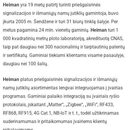
Heiman
yra 19 metų patirtį turinti priešgaisrinės
signalizacijos ir išmaniųjų namų jutiklių gamintoja, buvo
įkurta 2005 m. Šendžene ir turi 31 biurų tinklą šalyje. Per
metus pagamina 24 mln. vienetų gaminių.
Heiman
turi 1
000 kvadratinių metrų ploto laboratoriją, akredituotą CNAS,
taip pat daugiau nei 300 nacionalinių ir tarptautinių patentų
ir sertifikatų. Gaminiai tiekiami klientams visame pasaulyje,
daugiau nei 100 šalių.
Heiman
platus priešgaisrinės signalizacijos ir išmaniųjų
namų jutiklių asortimentas lengvai integruojamas į įvairias
programas. Gaminiai palaiko integraciją su įvairiais ryšio
protokolais, įskaitant „Matter“, „Zigbee“, „WiFi“, RF433,
RF868, RF915, 4G Cat.1, NB-IoT ir t. t., todėl užtikrinamas
suderinamumas ir pritaikomumas įvairiems klientų
reikalavimams.