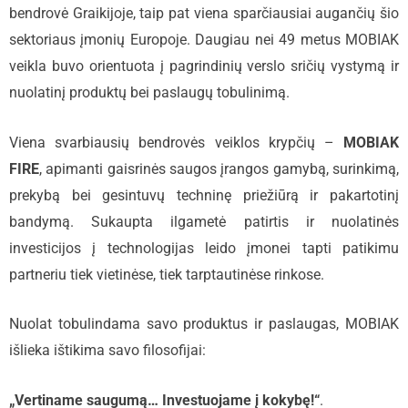
bendrovė Graikijoje, taip pat viena sparčiausiai augančių šio
sektoriaus įmonių Europoje. Daugiau nei 49 metus MOBIAK
veikla buvo orientuota į pagrindinių verslo sričių vystymą ir
nuolatinį produktų bei paslaugų tobulinimą.
Viena svarbiausių bendrovės veiklos krypčių –
MOBIAK
FIRE
, apimanti gaisrinės saugos įrangos gamybą, surinkimą,
prekybą bei gesintuvų techninę priežiūrą ir pakartotinį
bandymą. Sukaupta ilgametė patirtis ir nuolatinės
investicijos į technologijas leido įmonei tapti patikimu
partneriu tiek vietinėse, tiek tarptautinėse rinkose.
Nuolat tobulindama savo produktus ir paslaugas, MOBIAK
išlieka ištikima savo filosofijai:
„Vertiname saugumą… Investuojame į kokybę!“
.