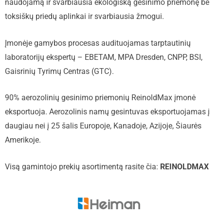
naudojamą ir svarbiausia ekologišką gesinimo priemonę be
toksiškų priedų aplinkai ir svarbiausia žmogui.
Įmonėje gamybos procesas audituojamas tarptautinių
laboratorijų ekspertų – EBETAM, MPA Dresden, CNPP, BSI,
Gaisrinių Tyrimų Centras (GTC).
90% aerozolinių gesinimo priemonių ReinoldMax įmonė
eksportuoja. Aerozolinis namų gesintuvas eksportuojamas į
daugiau nei į 25 šalis Europoje, Kanadoje, Azijoje, Šiaurės
Amerikoje.
Visą gamintojo prekių asortimentą rasite čia:
REINOLDMAX