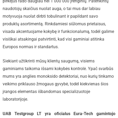
pirkėjus rado daugiau nei 1 000 000 įrenginių. Patenkintų
naudotojų skaičius nuolat auga, o tai mus dar labiau
motyvuoja nuolat dirbti tobulinant ir papildant savo
produktų asortimentą. Rinkdamiesi siūlomus prietaisus,
visada akcentuojame kokybę ir funkcionalumą, todėl galime
visiškai atsakingai patvirtinti, kad visi gaminiai atitinka
Europos normas ir standartus.
Siekiant užtikrinti mūsų klientų saugumą, visiems
gaminiams taikoma išsami kokybės kontrolė. Ypač svarbūs
mums yra anglies monoksido detektoriai, nuo kurių tinkamo
veikimo priklauso žmogaus gyvybė, todėl kiekvienas šios
įrangos elementas išbandomas specializuotoje
laboratorijoje.
UAB Testgroup LT yra oficialus Eura-Tech gamintojo