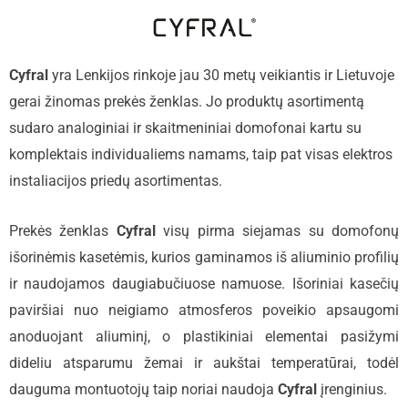
Cyfral
yra Lenkijos rinkoje jau 30 metų veikiantis ir Lietuvoje
gerai žinomas prekės ženklas. Jo produktų asortimentą
sudaro analoginiai ir skaitmeniniai domofonai kartu su
komplektais individualiems namams, taip pat visas elektros
instaliacijos priedų asortimentas.
Prekės ženklas
Cyfral
visų pirma siejamas su domofonų
išorinėmis kasetėmis, kurios gaminamos iš aliuminio profilių
ir naudojamos daugiabučiuose namuose. Išoriniai kasečių
paviršiai nuo neigiamo atmosferos poveikio apsaugomi
anoduojant aliuminį, o plastikiniai elementai pasižymi
dideliu atsparumu žemai ir aukštai temperatūrai, todėl
dauguma montuotojų taip noriai naudoja
Cyfral
įrenginius.