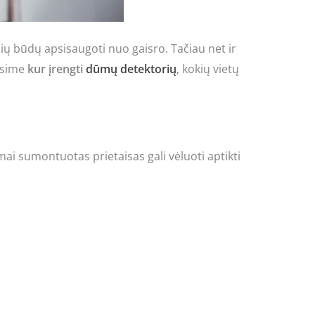
ų būdų apsisaugoti nuo gaisro. Tačiau net ir
arsime
kur įrengti
dūmų detektorių
, kokių vietų
i sumontuotas prietaisas gali vėluoti aptikti