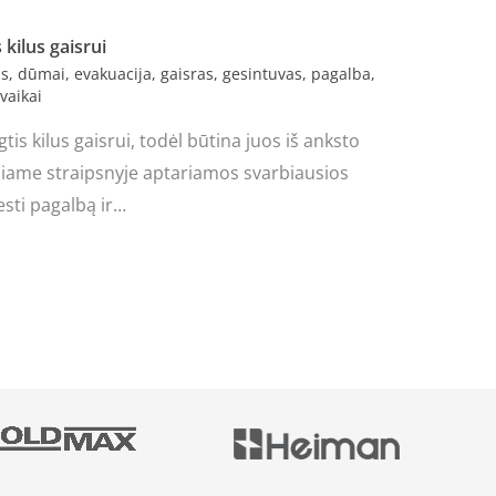
 kilus gaisrui
us
,
dūmai
,
evakuacija
,
gaisras
,
gesintuvas
,
pagalba
,
vaikai
gtis kilus gaisrui, todėl būtina juos iš anksto
Šiame straipsnyje aptariamos svarbiausios
iesti pagalbą ir…