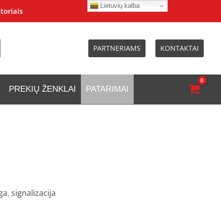
Lietuvių kalba
toriais
PARTNERIAMS
KONTAKTAI
PREKIŲ ŽENKLAI
PATARIMAI
ga
,
signalizacija