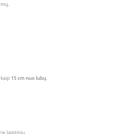
armų.
 kaip
15 cm nuo lubų
.
.
e laiptinių.