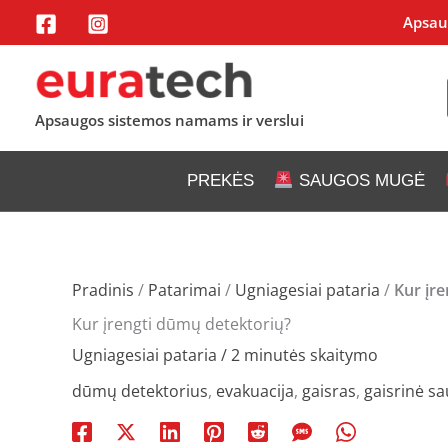
Pereiti
Apsaug
prie
turinio
Apsaugos sistemos namams ir verslui
PREKĖS
SAUGOS MUGĖ
Pradinis
/
Patarimai
/
Ugniagesiai pataria
/
Kur įr
Kur įrengti dūmų detektorių?
Ugniagesiai pataria
/
2 minutės skaitymo
dūmų detektorius
,
evakuacija
,
gaisras
,
gaisrinė s