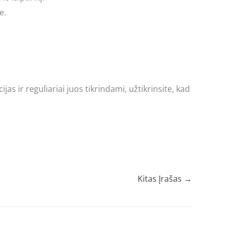
e.
 ir reguliariai juos tikrindami, užtikrinsite, kad
Kitas Įrašas
→