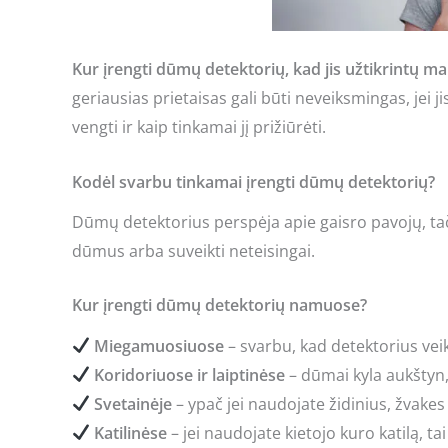
Kur įrengti dūmų detektorių, kad jis užtikrintų 
geriausias prietaisas gali būti neveiksmingas, jei
vengti ir kaip tinkamai jį prižiūrėti.
Kodėl svarbu tinkamai įrengti dūmų detektorių?
Dūmų detektorius perspėja apie gaisro pavojų, tač
dūmus arba suveikti neteisingai.
Kur įrengti dūmų detektorių namuose?
Miegamuosiuose
– svarbu, kad detektorius vei
Koridoriuose ir laiptinėse
– dūmai kyla aukštyn,
Svetainėje
– ypač jei naudojate židinius, žvakes 
Katilinėse
– jei naudojate kietojo kuro katilą, 