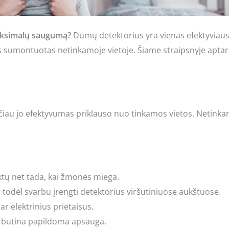
maksimalų saugumą?
Dūmų detektorius yra vienas efektyviausi
 jis sumontuotas netinkamoje vietoje. Šiame straipsnyje apt
iau jo efektyvumas priklauso nuo tinkamos vietos. Netinkama
ktų net tada, kai žmonės miega.
 todėl svarbu įrengti detektorius viršutiniuose aukštuose.
ar elektrinius prietaisus.
tai būtina papildoma apsauga.