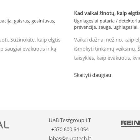
Kad vaikai žinotų, kaip elgtis
uacija
,
gaisras
,
gesintuvas
,
Ugniagesiai pataria
/
detektori
prevencija
,
sauga
,
ugniagesiai
,
oti. Sužinokite, kaip elgtis
Vaikai dažnai nežino, kaip el
ip saugiai evakuotis ir ką
išmokyti tinkamų veiksmų. 
taisyklės, kaip evakuotis, kv
Skaityti daugiau
UAB Testgroup LT
+370 600 64 054
labas@euratech.lt