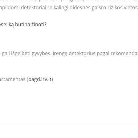
apildomi detektoriai reikalingi didesnės gaisro rizikos vietos
e: ką būtina žinoti?
i išgelbėti gyvybes. Įrengę detektorius pagal rekomendacijas
artamentas (
pagd.lrv.lt
)