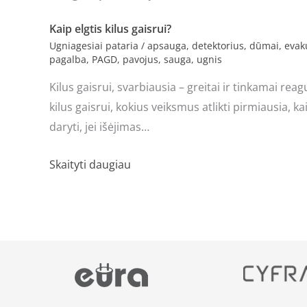
Kaip elgtis kilus gaisrui?
Ugniagesiai pataria
/
apsauga
,
detektorius
,
dūmai
,
evak
pagalba
,
PAGD
,
pavojus
,
sauga
,
ugnis
Kilus gaisrui, svarbiausia – greitai ir tinkamai reagu
kilus gaisrui, kokius veiksmus atlikti pirmiausia, ka
daryti, jei išėjimas…
Skaityti daugiau