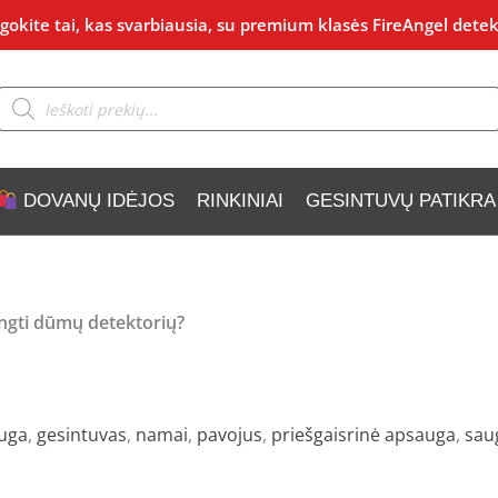
okite tai, kas svarbiausia, su premium klasės FireAngel detek
Products
search
DOVANŲ IDĖJOS
RINKINIAI
GESINTUVŲ PATIKRA
engti dūmų detektorių?
auga
,
gesintuvas
,
namai
,
pavojus
,
priešgaisrinė apsauga
,
sau