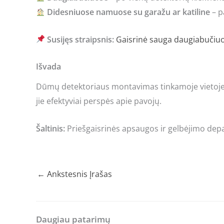
Didesniuose namuose su garažu ar katiline
– p
Susijęs straipsnis:
Gaisrinė sauga daugiabučiuos
Išvada
Dūmų detektoriaus montavimas tinkamoje vietoje gal
jie efektyviai perspės apie pavojų.
Šaltinis:
Priešgaisrinės apsaugos ir gelbėjimo dep
←
Ankstesnis Įrašas
Daugiau patarimų