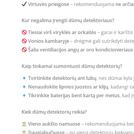
Virtuvės prieigose
– rekomenduojama
ne arčia
Kur negalima įrengti dūmų detektoriaus?
Tiesiai virš viryklės ar orkaitės
– garai ir karštis
Vonios kambaryje
– drėgmė gali sutrikdyti det
Šalia ventiliacijos angų ar oro kondicionieriaus
Kaip tinkamai sumontuoti dūmų detektorių?
Tvirtinkite detektorių ant lubų
, nes dūmai kyla
Nenaudokite lipnios juostos ar klijų
, kadangi t
Tikrinkite baterijas bent kartą per metus
, kad 
Kiek dūmų detektorių reikia?
Vieno aukšto namuose
– rekomenduojama bent 
Daugiabučiuose
– po vieną detektorių kiekviena