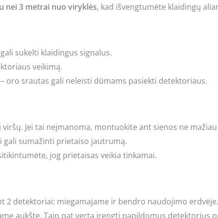
u nei 3 metrai nuo viryklės
, kad išvengtumėte klaidingų ali
 gali sukelti klaidingus signalus.
ektoriaus veikimą.
– oro srautas gali neleisti dūmams pasiekti detektoriaus.
 į viršų. Jei tai neįmanoma, montuokite ant sienos ne mažiau
ai gali sumažinti prietaiso jautrumą.
įsitikintumėte, jog prietaisas veikia tinkamai.
2 detektoriai: miegamajame ir bendro naudojimo erdvėje
me aukšte. Taip pat verta įrengti papildomus detektorius pri