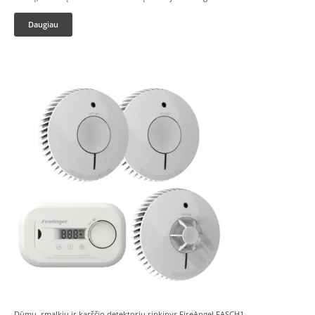
Daugiau
Dūmų, smalkių ir karščio detektorių rinkinys FireAngel FASCH1