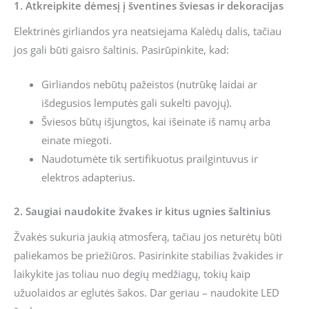
1. Atkreipkite dėmesį į šventines šviesas ir dekoracijas
Elektrinės girliandos yra neatsiejama Kalėdų dalis, tačiau
jos gali būti gaisro šaltinis. Pasirūpinkite, kad:
Girliandos nebūtų pažeistos (nutrūkę laidai ar
išdegusios lemputės gali sukelti pavojų).
Šviesos būtų išjungtos, kai išeinate iš namų arba
einate miegoti.
Naudotumėte tik sertifikuotus prailgintuvus ir
elektros adapterius.
2. Saugiai naudokite žvakes ir kitus ugnies šaltinius
Žvakės sukuria jaukią atmosferą, tačiau jos neturėtų būti
paliekamos be priežiūros. Pasirinkite stabilias žvakides ir
laikykite jas toliau nuo degių medžiagų, tokių kaip
užuolaidos ar eglutės šakos. Dar geriau – naudokite LED