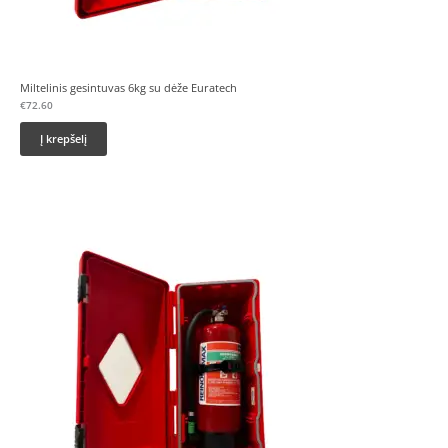
Miltelinis gesintuvas 6kg su dėže Euratech
€
72.60
Į krepšelį