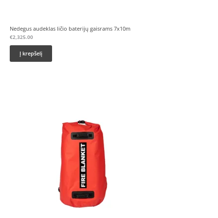
Nedegus audeklas ličio baterijų gaisrams 7x10m
€
2,325.00
Į krepšelį