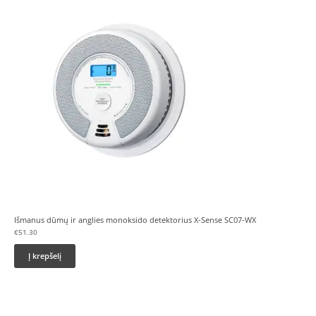
Išmanus dūmų ir anglies monoksido detektorius X-Sense SC07-WX
€
51.30
Į krepšelį