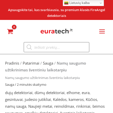
Pereiti
Lietuvių kalba
prie
Apsaugokite tai, kas svarbiausia, su premium klasės FireAngel
detektoriais
turinio
Products
search
Pradinis
/
Patarimai
/
Sauga
/
Namų saugumo
užtikrinimas šventiniu laikotarpiu
Namų saugumo užtikrinimas šventiniu laikotarpiu
Sauga
/
2 minutės skaitymo
dujų detektoriai
,
dūmų detektoriai
,
elhome
,
eura
,
gesintuvai
,
judesio jutikliai
,
Kalėdos
,
kameros
,
Kūčios
,
namų sauga
,
Naujieji metai
,
reinoldmax
,
rinkiniai
,
šeimos