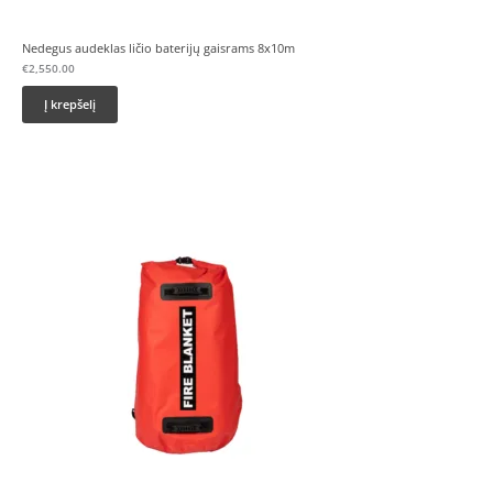
Nedegus audeklas ličio baterijų gaisrams 8x10m
€
2,550.00
Į krepšelį