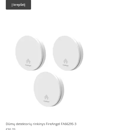
Į krepšelį
Dūmų detektorių rinkinys FireAngel FA6629S-3
€
90.70