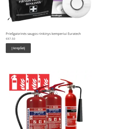
Priešgaisrinės saugos rinkinys kemperiui Euratech
€
87.50
Į krepšelį