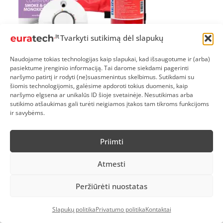
Tvarkyti sutikimą dėl slapukų
Naudojame tokias technologijas kaip slapukai, kad išsaugotume ir (arba)
pasiektume įrenginio informaciją. Tai darome siekdami pagerinti
naršymo patirtį ir rodyti (ne)suasmenintus skelbimus. Sutikdami su
Priešgaisrinis rinkinys židiniui Euratech
šiomis technologijomis, galėsime apdoroti tokius duomenis, kaip
€
94.90
naršymo elgsena ar unikalūs ID šioje svetainėje. Nesutikimas arba
sutikimo atšaukimas gali turėti neigiamos įtakos tam tikroms funkcijoms
Į krepšelį
ir savybėms.
Priimti
Original
Current
Produktas
Akcija
price
price
was:
is:
Su
Atmesti
€34.00.
€27.00.
Nuolaida
Peržiūrėti nuostatas
Slapukų politika
Privatumo politika
Kontaktai