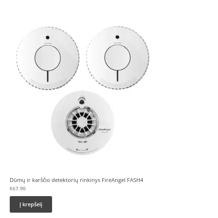
Dūmų ir karščio detektorių rinkinys FireAngel FASH4
€
67.90
Į krepšelį