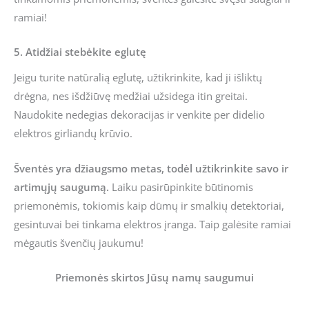
ramiai!
5. Atidžiai stebėkite eglutę
Jeigu turite natūralią eglutę, užtikrinkite, kad ji išliktų
drėgna, nes išdžiūvę medžiai užsidega itin greitai.
Naudokite nedegias dekoracijas ir venkite per didelio
elektros girliandų krūvio.
Šventės yra džiaugsmo metas, todėl užtikrinkite savo ir
artimųjų saugumą.
Laiku pasirūpinkite būtinomis
priemonėmis, tokiomis kaip dūmų ir smalkių detektoriai,
gesintuvai bei tinkama elektros įranga. Taip galėsite ramiai
mėgautis švenčių jaukumu!
Priemonės skirtos Jūsų namų saugumui