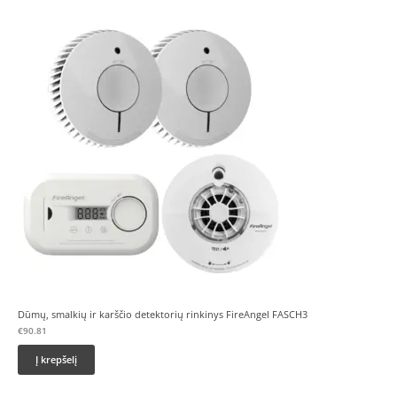
Dūmų, smalkių ir karščio detektorių rinkinys FireAngel FASCH3
€
90.81
Į krepšelį