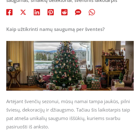
saugumas
,
smalkių detektoriai
,
šventinis laikotarpis
Kaip užtikrinti namų saugumą per šventes?
Artėjant švenčių sezonui, mūsų namai tampa jaukūs, pilni
šviesų, dekoracijų ir džiaugsmo. Tačiau šis laikotarpis taip
pat atneša unikalių saugumo iššūkių, kuriems svarbu
pasiruošti iš anksto.