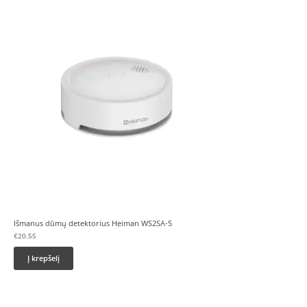
Išmanus dūmų detektorius Heiman WS2SA-5
€
20.55
Į krepšelį