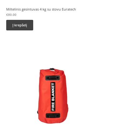
Miltelinis gesintuvas 4 kg su stovu Euratech
€
80.00
Į krepšelį