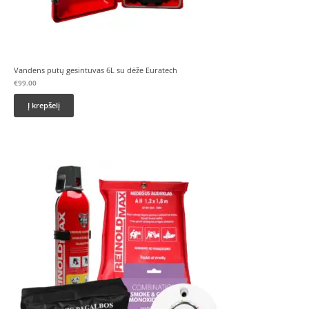
Vandens putų gesintuvas 6L su dėže Euratech
€
99.00
Į krepšelį