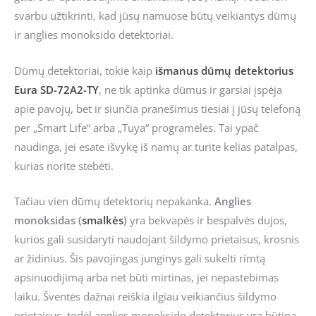
svarbu užtikrinti, kad jūsų namuose būtų veikiantys dūmų
ir anglies monoksido detektoriai.
Dūmų detektoriai, tokie kaip
išmanus dūmų detektorius
Eura SD-72A2-TY
, ne tik aptinka dūmus ir garsiai įspėja
apie pavojų, bet ir siunčia pranešimus tiesiai į jūsų telefoną
per „Smart Life“ arba „Tuya“ programėles. Tai ypač
naudinga, jei esate išvykę iš namų ar turite kelias patalpas,
kurias norite stebėti.
Tačiau vien dūmų detektorių nepakanka.
Anglies
monoksidas (
smalkės
)
yra bekvapės ir bespalvės dujos,
kurios gali susidaryti naudojant šildymo prietaisus, krosnis
ar židinius. Šis pavojingas junginys gali sukelti rimtą
apsinuodijimą arba net būti mirtinas, jei nepastebimas
laiku. Šventės dažnai reiškia ilgiau veikiančius šildymo
prietaisus, todėl anglies monoksido detektorius yra būtina