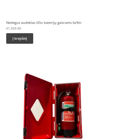
Nedegus audeklas ličio baterijų gaisrams 6x9m
€
1,920.00
Į krepšelį