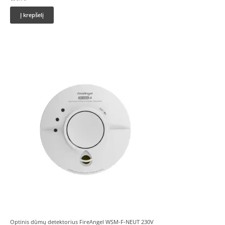
Į krepšelį
Optinis dūmų detektorius FireAngel WSM-F-NEUT 230V