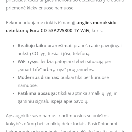
priemonė kiekvienuose namuose.
Rekomenduojame rinktis išmanųjį
anglies monoksido
detektorių Eura CD-53A2V5300-TY-WiFi
, kuris:
Realiojo laiko pranešimai:
praneša apie pavojingai
aukštą CO lygį tiesiai į jūsų telefoną.
WiFi ryšys:
leidžia patogiai stebėti situaciją per
„Smart Life“ arba „Tuya“ programėles.
Modernus dizainas:
puikiai tiks bet kuriuose
namuose.
Patikima apsauga:
tiksliai aptinka smalkių lygį ir
garsiniu signalu įspėja apie pavojų.
Apsaugokite savo namus ir artimuosius su aukštos
kokybės dūmų bei smalkių detektoriais. Pasirūpindami
tinkamomis priemonėmis, šventes galėsite švęsti saugiai ir