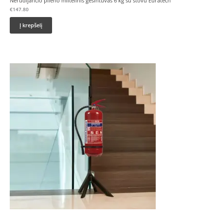
Nerūdijančio plieno miltelinis gesintuvas 6 kg su stovu Euratech
€
147.80
Į krepšelį