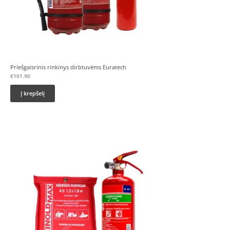
Priešgaisrinis rinkinys dirbtuvėms Euratech
€
101.90
Į krepšelį