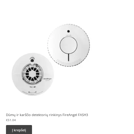
Dūmų ir karščio detektorių rinkinys FireAngel FASH3
€
51.04
Į krepšelį