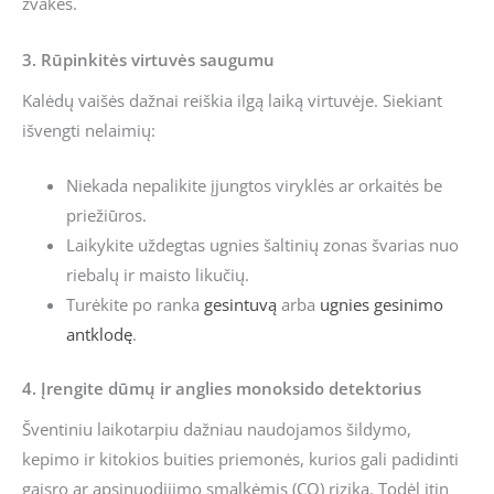
žvakes.
3. Rūpinkitės virtuvės saugumu
Kalėdų vaišės dažnai reiškia ilgą laiką virtuvėje. Siekiant
išvengti nelaimių:
Niekada nepalikite įjungtos viryklės ar orkaitės be
priežiūros.
Laikykite uždegtas ugnies šaltinių zonas švarias nuo
riebalų ir maisto likučių.
Turėkite po ranka
gesintuvą
arba
ugnies gesinimo
antklodę
.
4. Įrengite dūmų ir anglies monoksido detektorius
Šventiniu laikotarpiu dažniau naudojamos šildymo,
kepimo ir kitokios buities priemonės, kurios gali padidinti
gaisro ar apsinuodijimo smalkėmis (CO) riziką. Todėl itin