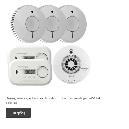
Dūmų, smalkių ir karščio detektorių rinkinys FireAngel FASCH4
€
132.40
Į krepšelį