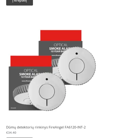
Į krepšelį
Dūmų detektorių rinkinys FireAngel FA6120-INT-2
€
34.40