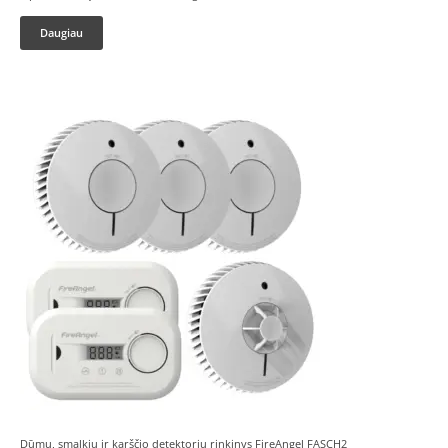
Daugiau
Dūmų, smalkių ir karščio detektorių rinkinys FireAngel FASCH2