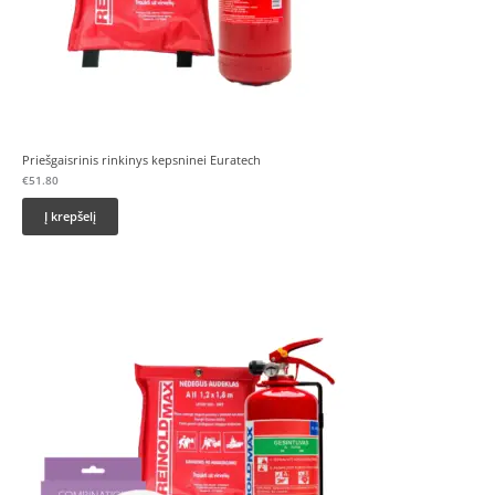
Priešgaisrinis rinkinys kepsninei Euratech
€
51.80
Į krepšelį