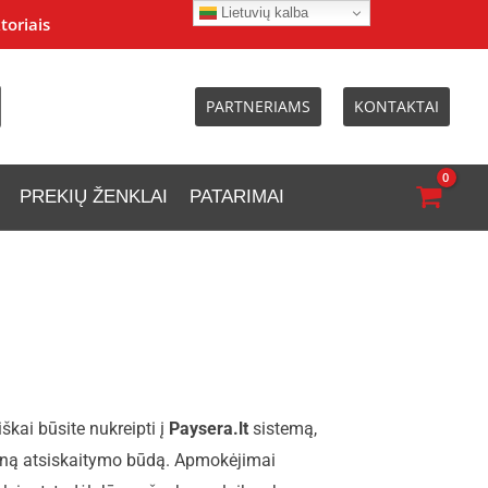
Lietuvių kalba
toriais
PARTNERIAMS
KONTAKTAI
PREKIŲ ŽENKLAI
PATARIMAI
ai būsite nukreipti į
Paysera.lt
sistemą,
mtiną atsiskaitymo būdą. Apmokėjimai