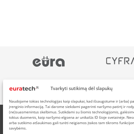
Tvarkyti sutikimą dėl slapukų
Naudojame tokias technologijas kaip slapukai, kad išsaugotume ir (arba) 
įrenginio informaciją. Tai darome siekdami pagerinti naršymo patirtį ir rody
(ne)suasmenintus skelbimus. Sutikdami su šiomis technologijomis, galėsim
tokius duomenis, kaip naršymo elgsena ar unikalūs ID šioje svetainėje. Nes
APIE MUS
NUOLAIDOS HEROJAMS
PRISTATYMAS
P
arba sutikimo atšaukimas gali turėti neigiamos įtakos tam tikroms funkcijom
savybėms.