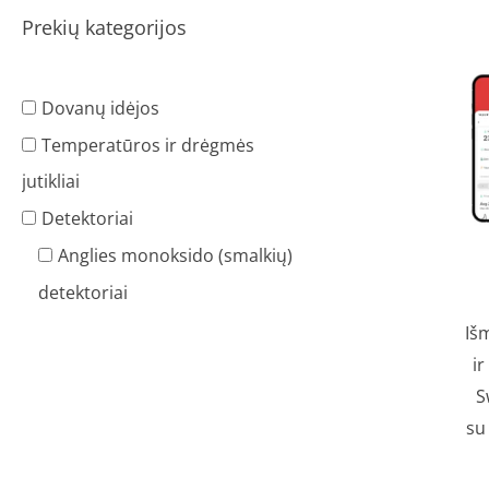
Prekių kategorijos
Dovanų idėjos
Temperatūros ir drėgmės
jutikliai
Detektoriai
Anglies monoksido (smalkių)
detektoriai
Iš
i
S
su