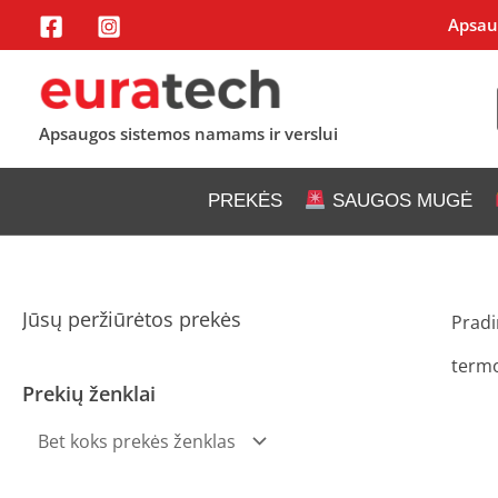
Pereiti
Apsaug
prie
turinio
Apsaugos sistemos namams ir verslui
PREKĖS
SAUGOS MUGĖ
Jūsų peržiūrėtos prekės
Pradi
term
Prekių ženklai