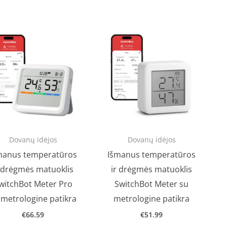
Dovanų idėjos
Dovanų idėjos
manus temperatūros
Išmanus temperatūros
r drėgmės matuoklis
ir drėgmės matuoklis
witchBot Meter Pro
SwitchBot Meter su
 metrologine patikra
metrologine patikra
€
66.59
€
51.99