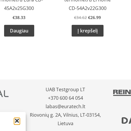
45A2v25G300
CD-54A2v22G300
€
38.33
€
34.62
€
26.99
Daugiau
Į krepšelį
UAB Testgroup LT
+370 600 64 054
labas@euratech.lt
Riovonių g. 2A, Vilnius, LT-03154,
Lietuva