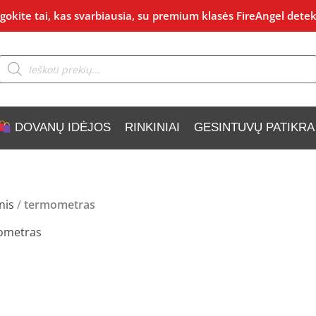
okite tai, kas svarbiausia, su premium klasės FireAngel detek
Products
search
DOVANŲ IDĖJOS
RINKINIAI
GESINTUVŲ PATIKRA
nis
/
termometras
ometras