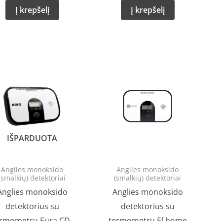
Į krepšelį
Į krepšelį
Original
Current
price
price
was:
is:
€34.62.
€26.99.
IŠPARDUOTA
Anglies monoksido
Anglies monoksido
(smalkių) detektoriai
(smalkių) detektoriai
Anglies monoksido
Anglies monoksido
detektorius su
detektorius su
ermometru Eura CD-
termometru El home