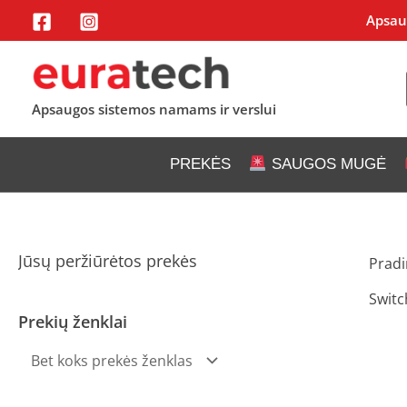
Pereiti
Apsaug
prie
turinio
Apsaugos sistemos namams ir verslui
PREKĖS
SAUGOS MUGĖ
Jūsų peržiūrėtos prekės
Pradi
Switc
Prekių ženklai