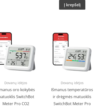
Į krepšelį
Dovanų idėjos
Dovanų idėjos
šmanus oro kokybės
Išmanus temperatūros
atuoklis SwitchBot
ir drėgmės matuoklis
Meter Pro CO2
SwitchBot Meter Pro