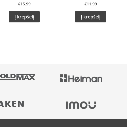
€
15.99
€
11.99
Į krepšelį
Į krepšelį