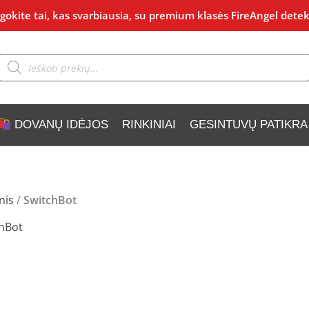
okite tai, kas svarbiausia, su premium klasės FireAngel detek
Products
search
DOVANŲ IDĖJOS
RINKINIAI
GESINTUVŲ PATIKRA
nis
/
SwitchBot
hBot