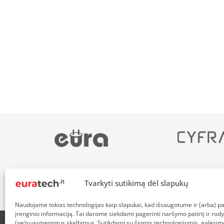
Tvarkyti sutikimą dėl slapukų
Naudojame tokias technologijas kaip slapukai, kad išsaugotume ir (arba) 
įrenginio informaciją. Tai darome siekdami pagerinti naršymo patirtį ir rody
(ne)suasmenintus skelbimus. Sutikdami su šiomis technologijomis, galėsim