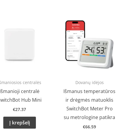
šmaniosios centralės
Dovanų idėjos
Išmanioji centralė
Išmanus temperatūros
witchBot Hub Mini
ir drėgmės matuoklis
SwitchBot Meter Pro
€
27.37
su metrologine patikra
Į krepšelį
€
66.59