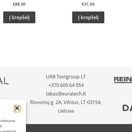
€
88.00
€
31.50
Į krepšelį
Į krepšelį
UAB Testgroup LT
+370 600 64 054
labas@euratech.lt
Riovonių g. 2A, Vilnius, LT-03154,
Lietuva
pasiektume
ti
e apdoroti