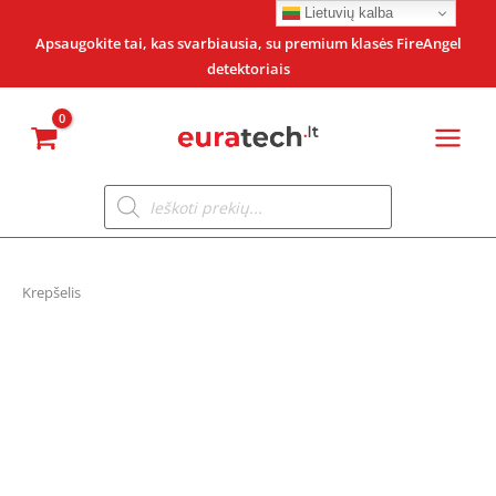
Pereiti
Lietuvių kalba
prie
Apsaugokite tai, kas svarbiausia, su premium klasės FireAngel
detektoriais
turinio
Products
search
Krepšelis