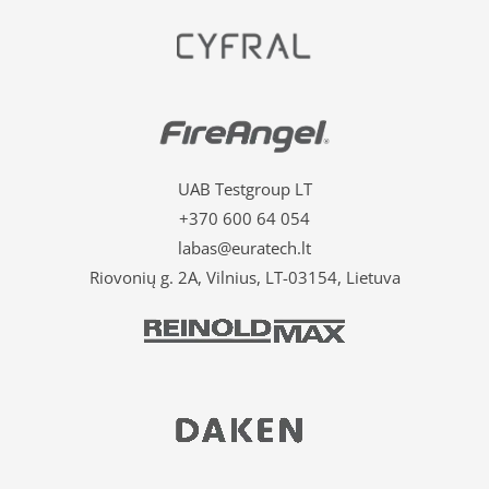
UAB Testgroup LT
+370 600 64 054
labas@euratech.lt
Riovonių g. 2A, Vilnius, LT-03154, Lietuva