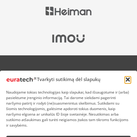
APIE MUS
Tvarkyti sutikimą dėl slapukų
NUOLAIDOS HEROJAMS
PRISTATYMAS
Naudojame tokias technologijas kaip slapukai, kad išsaugotume ir (arba)
PREKIŲ IR PINIGŲ GRĄŽINIMAS
pasiektume įrenginio informaciją. Tai darome siekdami pagerinti
ATSISKAITYMAS
naršymo patirtį ir rodyti (ne)suasmenintus skelbimus. Sutikdami su
D.U.K
šiomis technologijomis, galėsime apdoroti tokius duomenis, kaip
naršymo elgsena ar unikalūs ID šioje svetainėje. Nesutikimas arba
KOKYBĖS POLITIKA
sutikimo atšaukimas gali turėti neigiamos įtakos tam tikroms funkcijoms
SLAPUKŲ POLITIKA
ir savybėms.
PRIVATUMO POLITIKA
SĄLYGOS IR TAISYKLĖS