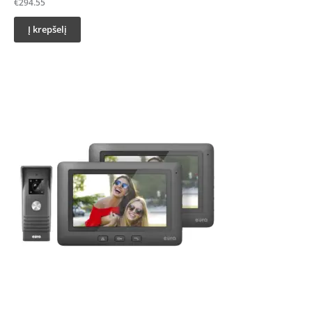
€
294.55
Į krepšelį