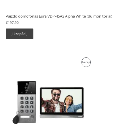
Vaizdo domofonas Eura VDP-45A3 Alpha White (du monitoriai)
€
197.90
Į krepšelį
Original
Current
Produktas
Akcija
price
price
was:
is:
Su
€320.20.
€292.00.
Nuolaida