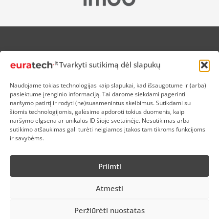
APIE MUS
Tvarkyti sutikimą dėl slapukų
NUOLAIDOS HEROJAMS
PRISTATYMAS
Naudojame tokias technologijas kaip slapukai, kad išsaugotume ir (arba)
PREKIŲ IR PINIGŲ GRĄŽINIMAS
pasiektume įrenginio informaciją. Tai darome siekdami pagerinti
ATSISKAITYMAS
naršymo patirtį ir rodyti (ne)suasmenintus skelbimus. Sutikdami su
D.U.K
šiomis technologijomis, galėsime apdoroti tokius duomenis, kaip
naršymo elgsena ar unikalūs ID šioje svetainėje. Nesutikimas arba
KOKYBĖS POLITIKA
sutikimo atšaukimas gali turėti neigiamos įtakos tam tikroms funkcijoms
SLAPUKŲ POLITIKA
ir savybėms.
PRIVATUMO POLITIKA
SĄLYGOS IR TAISYKLĖS
Priimti
ELEKTRONIKOS RŪŠIAVIMAS
Atmesti
Peržiūrėti nuostatas