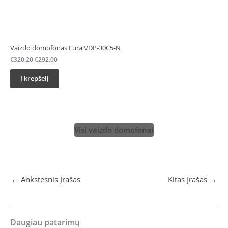
Vaizdo domofonas Eura VDP-30C5-N
€
320.20
€
292.00
Į krepšelį
Visi vaizdo domofonai
←
Ankstesnis Įrašas
Kitas Įrašas
→
Daugiau patarimų