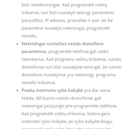
būti neveiksmingas. Kad programėlė veiktų
tinkamai, turi būti nustatyti teisingi parametrai,
pavyzdžiui, IP adresas, prievadas ir pan. Jei šie
parametrai nustatyti neteisingai, programėlė
neveiks.
Neteisingai nustačius vaizdo domofono
parametrus
, programėlė telefone gali veikti
netinkamai. Kad programa veiktų tinkamai, vaizdo
domofonas turi būti nustatytas teisingai. Jei vaizdo
domofono nustatymai yra neteisingi, programa
neveiks tinkamai.
Prasta interneto ryšio kokybė
yra dar viena
klaida, dėl kurios vaizdo domofonas gali
neteisingai prisijungti prie programėlės telefone.
Kad programėlė veiktų tinkamai, būtina gera
interneto ryšio kokybė. Jei ryšio kokybė bloga,
programėlė gali veikti lėtai arba visai neveikti.