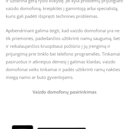
ir užtikrina gerą ryšio kokybę. Jei kyla problemų prijungiant
vaizdo domofoną, kreipkitės į gamintoją arba specialistą,
kuris gali padėti išspręsti technines problemas.
Apibendrinant galima teigti, kad vaizdo domofonai yra ne
tik priemonės, padedančios užtikrinti namų saugumą, bet
ir reikalaujančios kruopštaus požiūrio į jų įrengimą ir
prijungimą prie tinklo bei telefono programėlės. Tinkamai
pasiruošus ir atkreipus dėmesį į galimas klaidas, vaizdo
domofonai veiks tinkamai ir padės užtikrinti ramų nakties
miegą namo ar buto gyventojams.
Vaizdo domofonų pasirinkimas