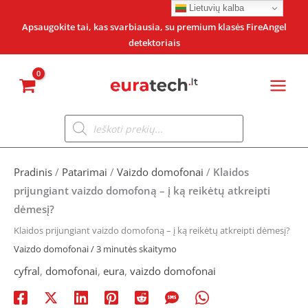
Pereiti
Lietuvių kalba
prie
Apsaugokite tai, kas svarbiausia, su premium klasės FireAngel
detektoriais
turinio
Products
search
Pradinis
/
Patarimai
/
Vaizdo domofonai
/
Klaidos
prijungiant vaizdo domofoną – į ką reikėtų atkreipti
dėmesį?
Klaidos prijungiant vaizdo domofoną – į ką reikėtų atkreipti dėmesį?
Vaizdo domofonai
/
3 minutės skaitymo
cyfral
,
domofonai
,
eura
,
vaizdo domofonai