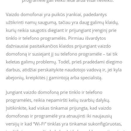
Vaizdo domofonai yra puikūs įrankiai, padedantys
užtikrinti namų saugumą, tačiau yra daug galimų klaidų,
kurių reikia saugotis diegiant ir prijungiant įrenginį prie
tinklo ir telefono programėlės. Pirmiau išvardytos
dažniausiai pasitaikančios klaidos prijungiant vaizdo
domofoną ir susiejant jį su telefono programėle – tai tik
keletas galimų problemų. Todėl, prieš pradėdami diegimo
darbus, atidžiai perskaitykite naudotojo vadovą ir, jei kyla
abejonių, kreipkitės į gamintoją arba specialistą.
Jungiant vaizdo domofoną prie tinklo ir telefono
programėlės, reikia nepamiršti kelių svarbių dalykų.
Įsitikinkite, kad viskas tinkamai prijungta, kad vaizdo
domofonas ir programėlė yra atnaujinti iki naujausių
versijų ir kad “Wi-Fi” tinklas yra tinkamai sukonfigūruotas,