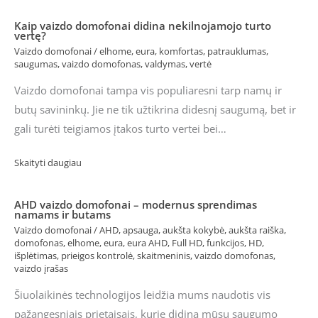
Kaip vaizdo domofonai didina nekilnojamojo turto
vertę?
Vaizdo domofonai
/
elhome
,
eura
,
komfortas
,
patrauklumas
,
saugumas
,
vaizdo domofonas
,
valdymas
,
vertė
Vaizdo domofonai tampa vis populiaresni tarp namų ir
butų savininkų. Jie ne tik užtikrina didesnį saugumą, bet ir
gali turėti teigiamos įtakos turto vertei bei…
Skaityti daugiau
AHD vaizdo domofonai – modernus sprendimas
namams ir butams
Vaizdo domofonai
/
AHD
,
apsauga
,
aukšta kokybė
,
aukšta raiška
,
domofonas
,
elhome
,
eura
,
eura AHD
,
Full HD
,
funkcijos
,
HD
,
išplėtimas
,
prieigos kontrolė
,
skaitmeninis
,
vaizdo domofonas
,
vaizdo įrašas
Šiuolaikinės technologijos leidžia mums naudotis vis
pažangesniais prietaisais, kurie didina mūsų saugumo