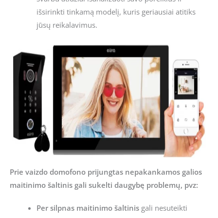
išsirinkti tinkamą modelį, kuris geriausiai atitiks
jūsų reikalavimus.
Prie vaizdo domofono prijungtas nepakankamos galios
maitinimo šaltinis gali sukelti daugybę problemų, pvz:
Per silpnas maitinimo šaltinis
gali nesuteikti