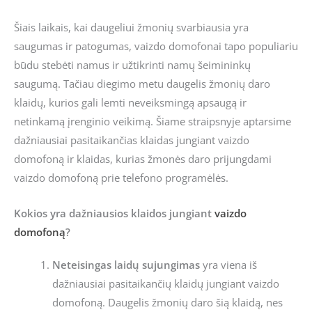
Šiais laikais, kai daugeliui žmonių svarbiausia yra
saugumas ir patogumas, vaizdo domofonai tapo populiariu
būdu stebėti namus ir užtikrinti namų šeimininkų
saugumą. Tačiau diegimo metu daugelis žmonių daro
klaidų, kurios gali lemti neveiksmingą apsaugą ir
netinkamą įrenginio veikimą. Šiame straipsnyje aptarsime
dažniausiai pasitaikančias klaidas jungiant vaizdo
domofoną ir klaidas, kurias žmonės daro prijungdami
vaizdo domofoną prie telefono programėlės.
Kokios yra dažniausios klaidos jungiant
vaizdo
domofoną
?
Neteisingas laidų sujungimas
yra viena iš
dažniausiai pasitaikančių klaidų jungiant vaizdo
domofoną. Daugelis žmonių daro šią klaidą, nes