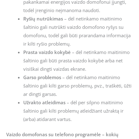
pakankamai energijos vaizdo domofonui įjungti,
todėl įrenginio neįmanoma naudoti.
Ryšių nutrūkimas
– dėl netinkamo maitinimo
šaltinio gali nutrūkti vaizdo domofono ryšys su
domofonu, todėl gali būti prarandama informacija
ir kilti ryšio problemų.
Prasta vaizdo kokybė
– dėl netinkamo maitinimo
šaltinio gali būti prasta vaizdo kokybė arba net
visiškai dingti vaizdas ekrane.
Garso problemos
– dėl netinkamo maitinimo
šaltinio gali kilti garso problemų, pvz., traškėti, ūžti
ar dingti garsas.
Užrakto atleidimas
– dėl per silpno maitinimo
šaltinio gali kilti problemų atleidžiant užraktą ir
(arba) atidarant vartus.
Vaizdo domofonas su telefono programėle – kokių