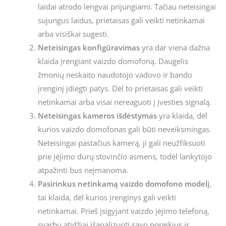
laidai atrodo lengvai prijungiami. Tačiau neteisingai
sujungus laidus, prietaisas gali veikti netinkamai
arba visiškai sugesti.
Neteisingas konfigūravimas
yra dar viena dažna
klaida įrengiant vaizdo domofoną. Daugelis
žmonių neskaito naudotojo vadovo ir bando
įrenginį įdiegti patys. Dėl to prietaisas gali veikti
netinkamai arba visai nereaguoti į įvesties signalą.
Neteisingas kameros išdėstymas
yra klaida, dėl
kurios vaizdo domofonas gali būti neveiksmingas.
Neteisingai pastačius kamerą, ji gali neužfiksuoti
prie įėjimo durų stovinčio asmens, todėl lankytojo
atpažinti bus neįmanoma.
Pasirinkus netinkamą vaizdo domofono modelį
,
tai klaida, dėl kurios įrenginys gali veikti
netinkamai. Prieš įsigyjant vaizdo įėjimo telefoną,
svarbu atidžiai išanalizuoti savo poreikius ir