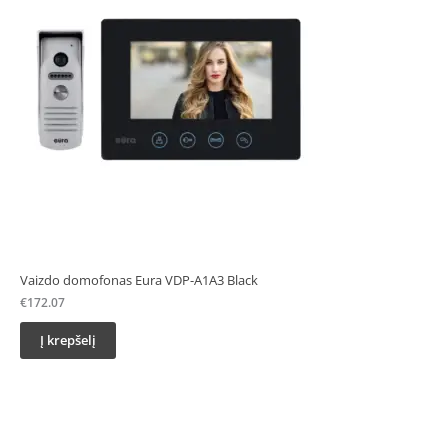
Vaizdo domofonas Eura VDP-A1A3 Black
€
172.07
Į krepšelį