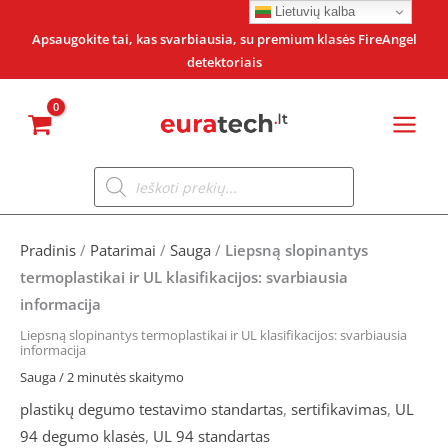
Pereiti
Lietuvių kalba
prie
Apsaugokite tai, kas svarbiausia, su premium klasės FireAngel
detektoriais
turinio
Products
search
Pradinis
/
Patarimai
/
Sauga
/
Liepsną slopinantys
termoplastikai ir UL klasifikacijos: svarbiausia
informacija
Liepsną slopinantys termoplastikai ir UL klasifikacijos: svarbiausia
informacija
Sauga
/
2 minutės skaitymo
plastikų degumo testavimo standartas
,
sertifikavimas
,
UL
94 degumo klasės
,
UL 94 standartas