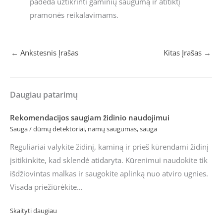
padeda užtikrinti gaminių saugumą ir atitiktį
pramonės reikalavimams.
←
Ankstesnis Įrašas
Kitas Įrašas
→
Daugiau patarimų
Rekomendacijos saugiam židinio naudojimui
Sauga
/
dūmų detektoriai
,
namų saugumas
,
sauga
Reguliariai valykite židinį, kaminą ir prieš kūrendami židinį
įsitikinkite, kad sklendė atidaryta. Kūrenimui naudokite tik
išdžiovintas malkas ir saugokite aplinką nuo atviro ugnies.
Visada priežiūrėkite…
Skaityti daugiau