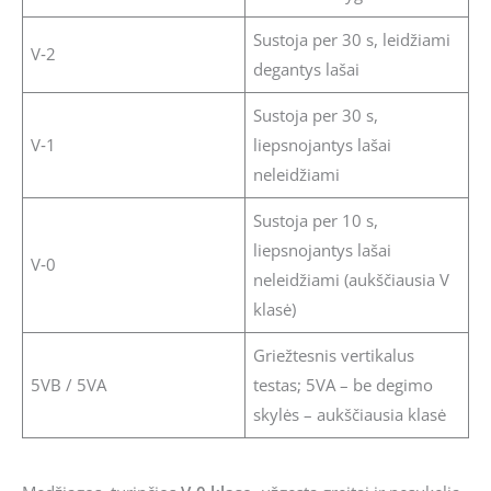
Sustoja per 30 s, leidžiami
V‑2
degantys lašai
Sustoja per 30 s,
V‑1
liepsnojantys lašai
neleidžiami
Sustoja per 10 s,
liepsnojantys lašai
V‑0
neleidžiami (aukščiausia V
klasė)
Griežtesnis vertikalus
5VB / 5VA
testas; 5VA – be degimo
skylės – aukščiausia klasė