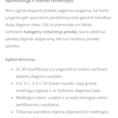
Aplinkosauga ir ateities tendencijos
Nors ugniai atsparūs priedai pagerina saugumą, kai kurie
junginiai gali apsunkinti perdirbimą arba gaminti toksiškas
dujas degimo metu. Dėl to pramonėje vis labiau
vertinami
halogenų neturintys priedai
, kurie užtikrina
panašų liepsnai atsparumą, bet turi mažesnį poveikį
aplinkai.
Apibendrinimas
UL 94 klasifikacija yra pagrindinis įrankis vertinant
plastikų degumo savybes.
V‑0, V‑1, V‑2 ir 5V klasės nurodo, kaip greitai
medžiaga užgesta ir ar leidžiami degantys lašai.
Medžiagos storis, sudėtis ir priedai tiesiogiai veikia
sertifikavimo rezultatus.
Tinkamai parinktos liepsną slopinančios medžiagos