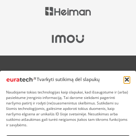
APIE MUS
Tvarkyti sutikimą dėl slapukų
NUOLAIDOS HEROJAMS
PRISTATYMAS
Naudojame tokias technologijas kaip slapukai, kad išsaugotume ir (arba)
PREKIŲ IR PINIGŲ GRĄŽINIMAS
pasiektume įrenginio informaciją. Tai darome siekdami pagerinti
ATSISKAITYMAS
naršymo patirtį ir rodyti (ne)suasmenintus skelbimus. Sutikdami su
D.U.K
šiomis technologijomis, galėsime apdoroti tokius duomenis, kaip
naršymo elgsena ar unikalūs ID šioje svetainėje. Nesutikimas arba
KOKYBĖS POLITIKA
sutikimo atšaukimas gali turėti neigiamos įtakos tam tikroms funkcijoms
SLAPUKŲ POLITIKA
ir savybėms.
PRIVATUMO POLITIKA
SĄLYGOS IR TAISYKLĖS