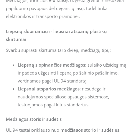
Medžiagos, turinčios
V‑0 klasę
, užgesta greitai ir nesukelia
papildomo pavojaus dėl degančių lašų, todėl tinka
elektronikos ir transporto pramonei.
Liepsną slopinančių ir liepsnai atsparių plastikų
skirtumai
Svarbu suprasti skirtumą tarp dviejų medžiagų tipų:
Liepsną slopinančios medžiagos
: sulaiko užsidegimą
ir padeda užgesinti liepsną po šaltinio pašalinimo,
vertinamos pagal UL 94 standartą.
Liepsnai atsparios medžiagos
: nesudega ir
naudojamos specialiose apsaugos sistemose,
testuojamos pagal kitus standartus.
Medžiagos storis ir sudėtis
UL 94 testai priklauso nuo
medžiagos storio ir sudėties
.