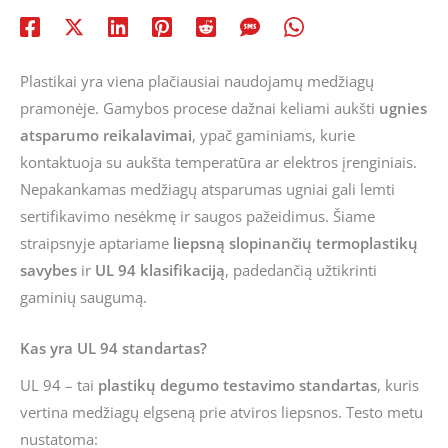
Plastikai yra viena plačiausiai naudojamų medžiagų
pramonėje. Gamybos procese dažnai keliami aukšti
ugnies
atsparumo reikalavimai
, ypač gaminiams, kurie
kontaktuoja su aukšta temperatūra ar elektros įrenginiais.
Nepakankamas medžiagų atsparumas ugniai gali lemti
sertifikavimo nesėkmę ir saugos pažeidimus. Šiame
straipsnyje aptariame
liepsną slopinančių termoplastikų
savybes
ir
UL 94 klasifikaciją
, padedančią užtikrinti
gaminių saugumą.
Kas yra UL 94 standartas?
UL 94 – tai
plastikų degumo testavimo standartas
, kuris
vertina medžiagų elgseną prie atviros liepsnos. Testo metu
nustatoma: