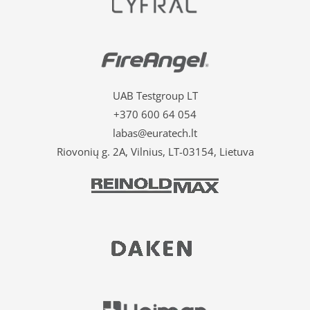
UAB Testgroup LT
+370 600 64 054
labas@euratech.lt
Riovonių g. 2A, Vilnius, LT-03154, Lietuva