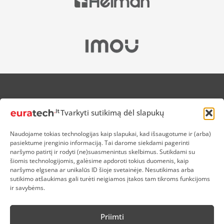
APIE MUS
Tvarkyti sutikimą dėl slapukų
NUOLAIDOS HEROJAMS
PRISTATYMAS
Naudojame tokias technologijas kaip slapukai, kad išsaugotume ir (arba)
PREKIŲ IR PINIGŲ GRĄŽINIMAS
pasiektume įrenginio informaciją. Tai darome siekdami pagerinti
ATSISKAITYMAS
naršymo patirtį ir rodyti (ne)suasmenintus skelbimus. Sutikdami su
D.U.K
šiomis technologijomis, galėsime apdoroti tokius duomenis, kaip
naršymo elgsena ar unikalūs ID šioje svetainėje. Nesutikimas arba
KOKYBĖS POLITIKA
sutikimo atšaukimas gali turėti neigiamos įtakos tam tikroms funkcijoms
SLAPUKŲ POLITIKA
ir savybėms.
PRIVATUMO POLITIKA
SĄLYGOS IR TAISYKLĖS
Priimti
ELEKTRONIKOS RŪŠIAVIMAS