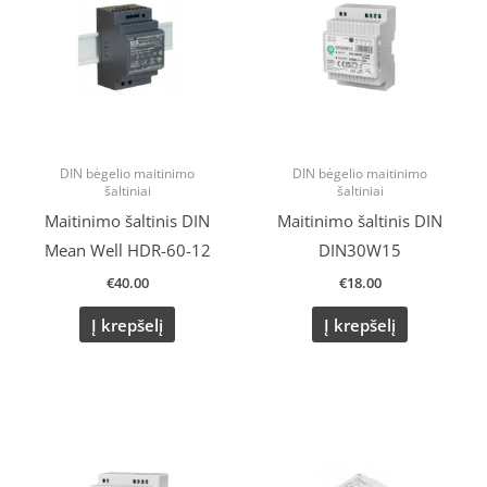
DIN bėgelio maitinimo
DIN bėgelio maitinimo
šaltiniai
šaltiniai
Maitinimo šaltinis DIN
Maitinimo šaltinis DIN
Mean Well HDR-60-12
DIN30W15
€
40.00
€
18.00
Į krepšelį
Į krepšelį
Original
Current
price
price
was:
is:
€46.20.
€34.00.