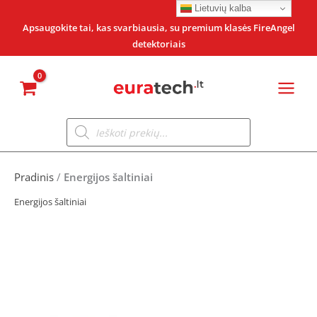
Pereiti
Lietuvių kalba
prie
Apsaugokite tai, kas svarbiausia, su premium klasės FireAngel
detektoriais
turinio
Products
search
Pradinis
/
Energijos šaltiniai
Energijos šaltiniai