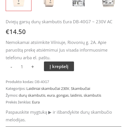
Dviejų garsų durų skambutis Eura DB-40G7 ~ 230V AC
€
14.50
Nemokamai atsiimkite Vilniuje, Riovonių g. 2A. Apie
paruoštą prekę atsiėmimui Jus visada informuosime
telefonu arba el. paštu.
-
+
Į krepšelį
Produkto kodas:
DB-40G7
Kategorijos:
Laidiniai skambučiai 230V
,
Skambučiai
Žymos:
durų skambutis
,
eura
,
gongas
,
laidinis
,
skambutis
Prekės ženklas:
Eura
Paspauskite mygtuką ▶ ir išbandykite durų skambučio
melodijas.