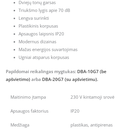
Dviejų tonų garsas
Triukšmo lygis apie 70 dB
Lengva surinkti
Plastikinis korpusas
Apsaugos laipsnis IP20
Modernus dizainas
Mažas energijos suvartojimas
Ugniai atsparus korpusas
Papildomai reikalingas mygtukas:
DBA-10G7 (be
apšvietimo)
arba
DBA-20G7 (su apšvietimu).
Maitinimo įtampa
230 V kintamoji srovė
Apsaugos faktorius
IP20
Medžiaga
plastikas, antipirenas