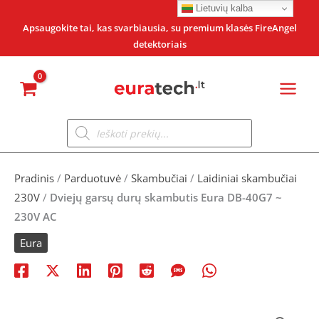
Pereiti
Lietuvių kalba
prie
Apsaugokite tai, kas svarbiausia, su premium klasės FireAngel
detektoriais
turinio
Products
search
Pradinis
/
Parduotuvė
/
Skambučiai
/
Laidiniai skambučiai
230V
/
Dviejų garsų durų skambutis Eura DB-40G7 ~
230V AC
Eura
produkto