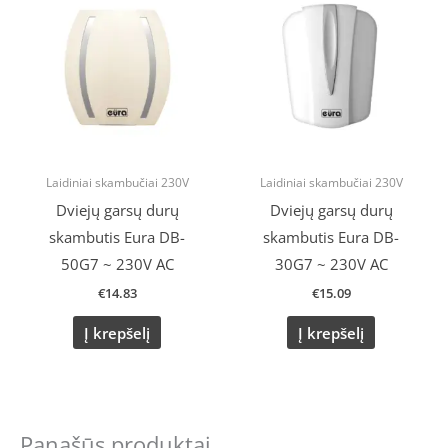
Laidiniai skambučiai 230V
Laidiniai skambučiai 230V
Dviejų garsų durų
Dviejų garsų durų
skambutis Eura DB-
skambutis Eura DB-
50G7 ~ 230V AC
30G7 ~ 230V AC
€
14.83
€
15.09
Į krepšelį
Į krepšelį
Panašūs produktai