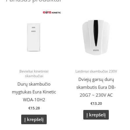
Bevieliai kinetiniai
Laidiniai skambučiai 230V
skambučiai
Dviejų garsų durų
Durų skambučio
skambutis Eura DB-
mygtukas Eura Kinetic
20G7 ~ 230V AC
WDA-10H2
€
13.20
€
15.28
Į krepšelį
Į krepšelį