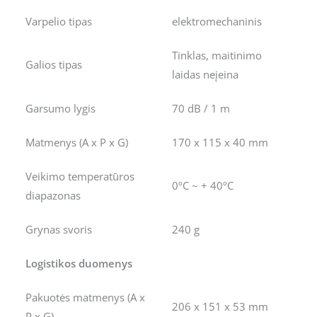
Varpelio tipas
elektromechaninis
Tinklas, maitinimo
Galios tipas
laidas neįeina
Garsumo lygis
70 dB / 1 m
Matmenys (A x P x G)
170 x 115 x 40 mm
Veikimo temperatūros
0ºC ~ + 40ºC
diapazonas
Grynas svoris
240 g
Logistikos duomenys
Pakuotės matmenys (A x
206 x 151 x 53 mm
P x G)