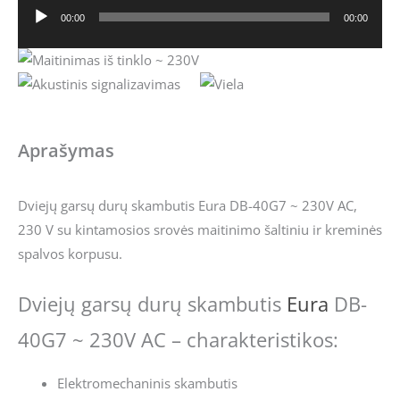
00:00
00:00
Audio
grotuvas
Aprašymas
Dviejų garsų durų skambutis Eura DB-40G7 ~ 230V AC,
230 V su kintamosios srovės maitinimo šaltiniu ir kreminės
spalvos korpusu.
Dviejų garsų durų skambutis
Eura
DB-
40G7 ~ 230V AC – charakteristikos:
Elektromechaninis skambutis