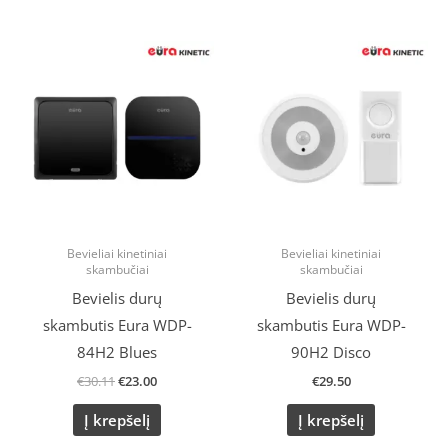
Original
Current
price
price
was:
is:
€30.11.
€23.00.
Bevieliai kinetiniai
Bevieliai kinetiniai
skambučiai
skambučiai
Bevielis durų
Bevielis durų
skambutis Eura WDP-
skambutis Eura WDP-
84H2 Blues
90H2 Disco
€
30.11
€
23.00
€
29.50
Į krepšelį
Į krepšelį