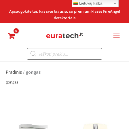
Pereiti
Lietuvių kalba
prie
Apsaugokite tai, kas svarbiausia, su premium klasės FireAngel
detektoriais
turinio
Products
search
Pradinis
/
gongas
gongas