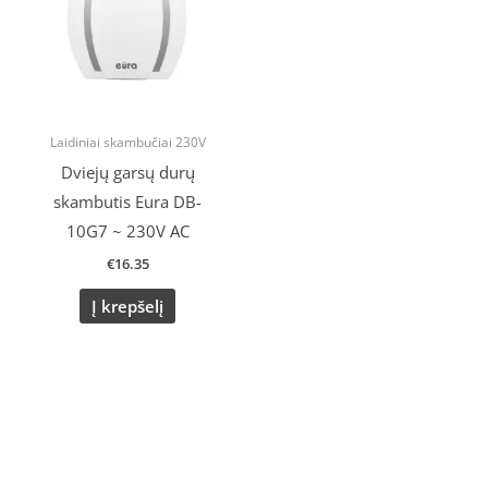
Laidiniai skambučiai 230V
Dviejų garsų durų
skambutis Eura DB-
10G7 ~ 230V AC
€
16.35
Į krepšelį