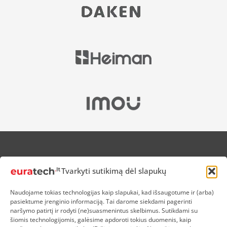
APIE MUS
Tvarkyti sutikimą dėl slapukų
NUOLAIDOS HEROJAMS
PRISTATYMAS
Naudojame tokias technologijas kaip slapukai, kad išsaugotume ir (arba)
PREKIŲ IR PINIGŲ GRĄŽINIMAS
pasiektume įrenginio informaciją. Tai darome siekdami pagerinti
ATSISKAITYMAS
naršymo patirtį ir rodyti (ne)suasmenintus skelbimus. Sutikdami su
D.U.K
šiomis technologijomis, galėsime apdoroti tokius duomenis, kaip