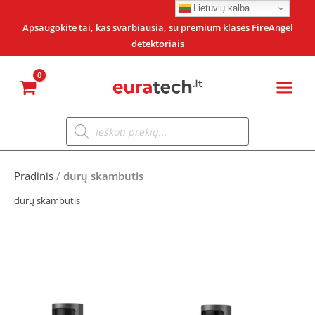
Pereiti
Lietuvių kalba
prie
Apsaugokite tai, kas svarbiausia, su premium klasės FireAngel
detektoriais
turinio
Products
search
Pradinis
/
durų skambutis
durų skambutis