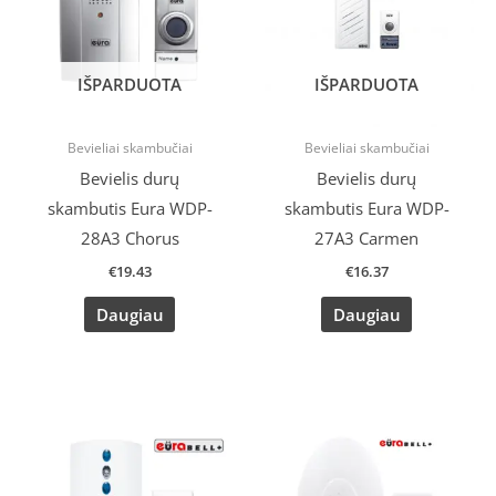
IŠPARDUOTA
IŠPARDUOTA
Bevieliai skambučiai
Bevieliai skambučiai
Bevielis durų
Bevielis durų
skambutis Eura WDP-
skambutis Eura WDP-
28A3 Chorus
27A3 Carmen
€
19.43
€
16.37
Daugiau
Daugiau