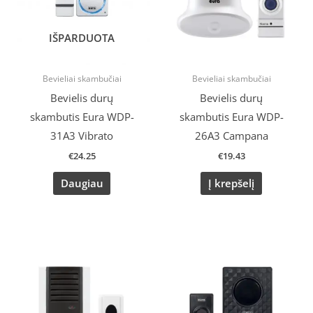
IŠPARDUOTA
Bevieliai skambučiai
Bevieliai skambučiai
Bevielis durų
Bevielis durų
skambutis Eura WDP-
skambutis Eura WDP-
31A3 Vibrato
26A3 Campana
€
24.25
€
19.43
Daugiau
Į krepšelį