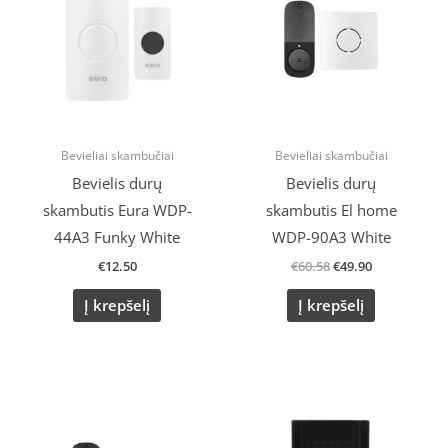
€60.58.
€49.90.
Bevieliai skambučiai
Bevieliai skambučiai
Bevielis durų
Bevielis durų
skambutis Eura WDP-
skambutis El home
44A3 Funky White
WDP-90A3 White
€
12.50
€
60.58
€
49.90
Į krepšelį
Į krepšelį