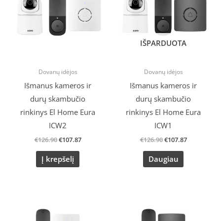
IŠPARDUOTA
Dovanų idėjos
Dovanų idėjos
Išmanus kameros ir
Išmanus kameros ir
durų skambučio
durų skambučio
rinkinys El Home Eura
rinkinys El Home Eura
ICW2
ICW1
€
126.90
€
107.87
€
126.90
€
107.87
Į krepšelį
Daugiau
Original
Current
Original
Current
price
price
price
price
was:
is:
was:
is: