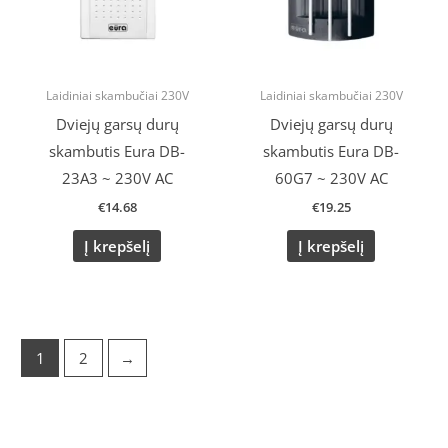
Laidiniai skambučiai 230V
Laidiniai skambučiai 230V
Dviejų garsų durų
Dviejų garsų durų
skambutis Eura DB-
skambutis Eura DB-
23A3 ~ 230V AC
60G7 ~ 230V AC
€
14.68
€
19.25
Į krepšelį
Į krepšelį
1
2
→