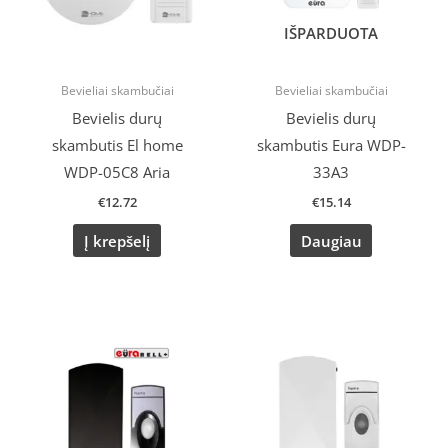
IŠPARDUOTA
Bevieliai skambučiai
Bevieliai skambučiai
Bevielis durų
Bevielis durų
skambutis El home
skambutis Eura WDP-
WDP-05C8 Aria
33A3
€
12.72
€
15.14
Į krepšelį
Daugiau
Original
Current
price
price
was:
is:
€23.54.
€20.00.