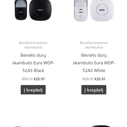
Bevieliai kinetiniai
Bevieliai kinetiniai
skambučiai
skambučiai
Bevielis durų
Bevielis durų
skambutis Eura WDP-
skambutis Eura WDP-
52A3 Black
52A3 White
€
29.31
€
25.91
€
29.31
€
25.91
Į krepšelį
Į krepšelį
Original
Current
Original
Current
price
price
price
price
was:
is:
was:
is: