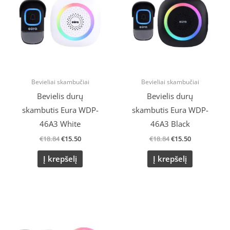
€18.84.
€15.50.
€18.84.
€15.50.
Bevieliai skambučiai
Bevieliai skambučiai
Bevielis durų
Bevielis durų
skambutis Eura WDP-
skambutis Eura WDP-
46A3 White
46A3 Black
€
18.84
€
15.50
€
18.84
€
15.50
Į krepšelį
Į krepšelį