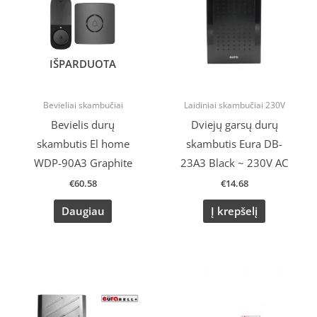
IŠPARDUOTA
Bevieliai skambučiai
Laidiniai skambučiai 230V
Bevielis durų
Dviejų garsų durų
skambutis El home
skambutis Eura DB-
WDP-90A3 Graphite
23A3 Black ~ 230V AC
€
60.58
€
14.68
Daugiau
Į krepšelį