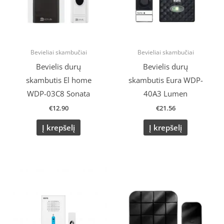
Bevieliai skambučiai
Bevieliai skambučiai
Bevielis durų
Bevielis durų
skambutis El home
skambutis Eura WDP-
WDP-03C8 Sonata
40A3 Lumen
€
12.90
€
21.56
Į krepšelį
Į krepšelį