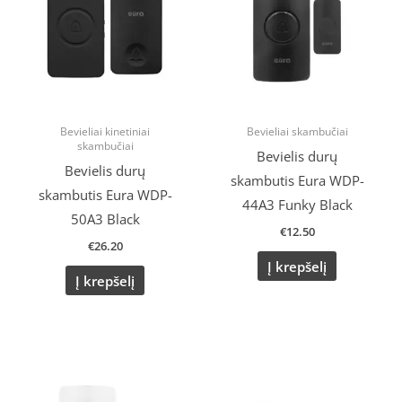
Bevieliai kinetiniai
Bevieliai skambučiai
skambučiai
Bevielis durų
Bevielis durų
skambutis Eura WDP-
skambutis Eura WDP-
44A3 Funky Black
50A3 Black
€
12.50
€
26.20
Į krepšelį
Į krepšelį
Original
Current
price
price
was:
is: