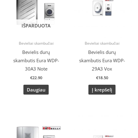
IŠPARDUOTA
Bevieliai skambučiai
Bevieliai skambučiai
Bevielis durų
Bevielis durų
skambutis Eura WDP-
skambutis Eura WDP-
30A3 Note
29A3 Vox
€
22.90
€
18.50
Daugiau
Į krepšelį