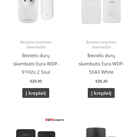
Bevieliai kinetiniai
Bevieliai kinetiniai
skambučiai
skambučiai
Bevielis durų
Bevielis durų
skambutis Eura WDP-
skambutis Eura WDP-
91H2v.2 Soul
50A3 White
€
29.95
€
26.20
Į krepšelį
Į krepšelį