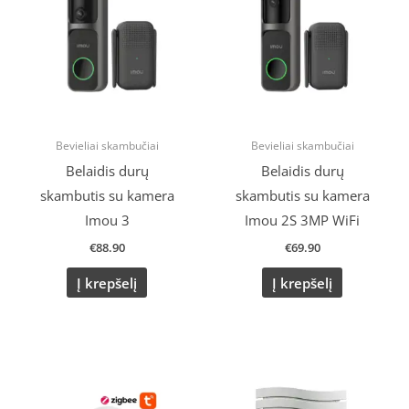
Bevieliai skambučiai
Bevieliai skambučiai
Belaidis durų
Belaidis durų
skambutis su kamera
skambutis su kamera
Imou 3
Imou 2S 3MP WiFi
€
88.90
€
69.90
Į krepšelį
Į krepšelį
Original
Current
price
price
was:
is:
€17.00.
€14.50.