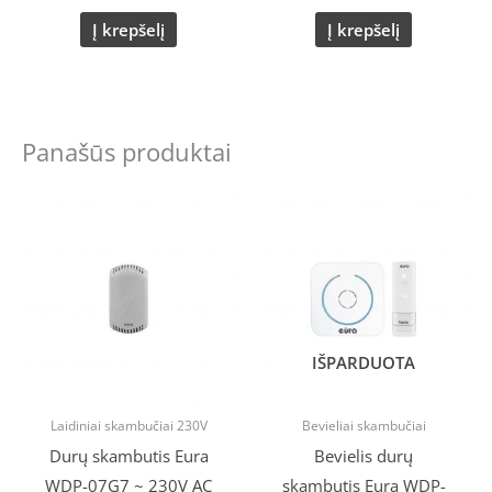
Į krepšelį
Į krepšelį
Panašūs produktai
IŠPARDUOTA
Laidiniai skambučiai 230V
Bevieliai skambučiai
Durų skambutis Eura
Bevielis durų
WDP-07G7 ~ 230V AC
skambutis Eura WDP-