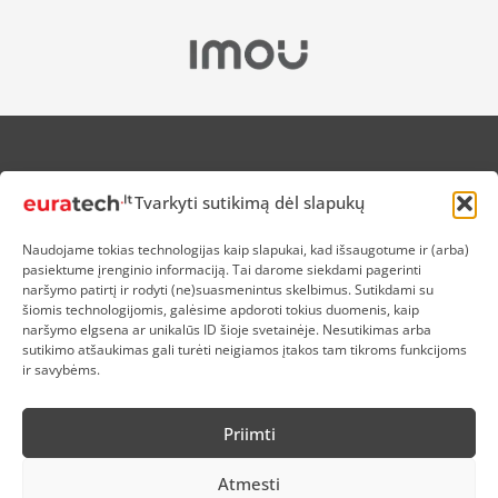
APIE MUS
Tvarkyti sutikimą dėl slapukų
NUOLAIDOS HEROJAMS
PRISTATYMAS
Naudojame tokias technologijas kaip slapukai, kad išsaugotume ir (arba)
PREKIŲ IR PINIGŲ GRĄŽINIMAS
pasiektume įrenginio informaciją. Tai darome siekdami pagerinti
ATSISKAITYMAS
naršymo patirtį ir rodyti (ne)suasmenintus skelbimus. Sutikdami su
D.U.K
šiomis technologijomis, galėsime apdoroti tokius duomenis, kaip
naršymo elgsena ar unikalūs ID šioje svetainėje. Nesutikimas arba
KOKYBĖS POLITIKA
sutikimo atšaukimas gali turėti neigiamos įtakos tam tikroms funkcijoms
SLAPUKŲ POLITIKA
ir savybėms.
PRIVATUMO POLITIKA
SĄLYGOS IR TAISYKLĖS
Priimti
ELEKTRONIKOS RŪŠIAVIMAS
Atmesti