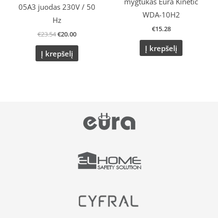
mygtukas Eura Kinetic
05A3 juodas 230V / 50
WDA-10H2
Hz
€
15.28
€
23.54
€
20.00
Į krepšelį
Į krepšelį