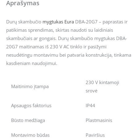
Aprašymas
Durų skambučio
mygtukas
Eura
DBA-20G7 – paprastas ir
patikimas sprendimas, skirtas naudoti su laidiniais
skambučiais ar gongais. Durų skambučio mygtukas DBA-
20G7 maitinamas iš 230 V AC tinklo ir pasižymi
nesudėtingu montavimu bei patvaria konstrukcija, tinkama
kasdieniam naudojimui.
230 V kintamoji
Maitinimo įtampa
srovė
Apsaugos faktorius
IP44
Būsto medžiaga
Plastmasinis
Montavimo būdas
Paviršius