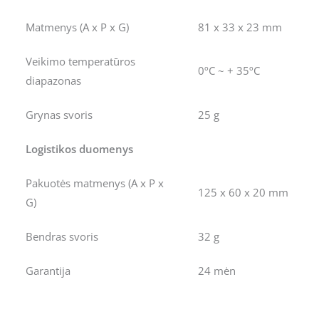
Matmenys (A x P x G)
81 x 33 x 23 mm
Veikimo temperatūros
0ºC ~ + 35ºC
diapazonas
Grynas svoris
25 g
Logistikos duomenys
Pakuotės matmenys (A x P x
125 x 60 x 20 mm
G)
Bendras svoris
32 g
Garantija
24 mėn