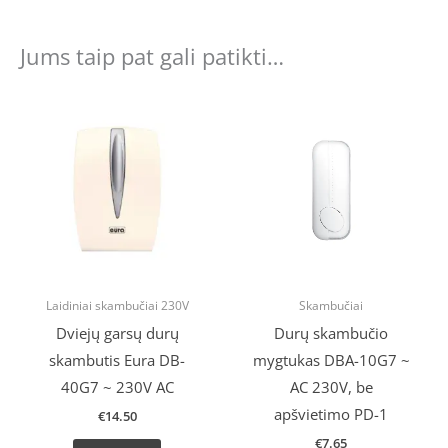
Jums taip pat gali patikti…
Laidiniai skambučiai 230V
Skambučiai
Dviejų garsų durų
Durų skambučio
skambutis Eura DB-
mygtukas DBA-10G7 ~
40G7 ~ 230V AC
AC 230V, be
apšvietimo PD-1
€
14.50
€
7.65