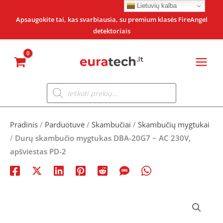
Pereiti
Lietuvių kalba
prie
Apsaugokite tai, kas svarbiausia, su premium klasės FireAngel
detektoriais
turinio
Products
search
Pradinis
/
Parduotuvė
/
Skambučiai
/
Skambučių mygtukai
/
Durų skambučio mygtukas DBA-20G7 ~ AC 230V,
apšviestas PD-2
produkto
kiekis: