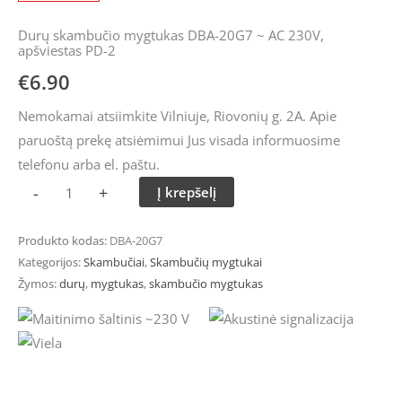
Durų skambučio mygtukas DBA-20G7 ~ AC 230V,
apšviestas PD-2
€
6.90
Nemokamai atsiimkite Vilniuje, Riovonių g. 2A. Apie
paruoštą prekę atsiėmimui Jus visada informuosime
telefonu arba el. paštu.
-
+
Į krepšelį
Produkto kodas:
DBA-20G7
Kategorijos:
Skambučiai
,
Skambučių mygtukai
Žymos:
durų
,
mygtukas
,
skambučio mygtukas