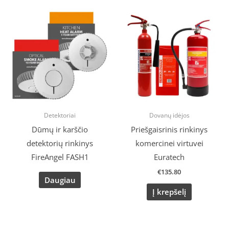
Detektoriai
Dovanų idėjos
Dūmų ir karščio
Priešgaisrinis rinkinys
detektorių rinkinys
komercinei virtuvei
FireAngel FASH1
Euratech
€
135.80
Daugiau
Į krepšelį