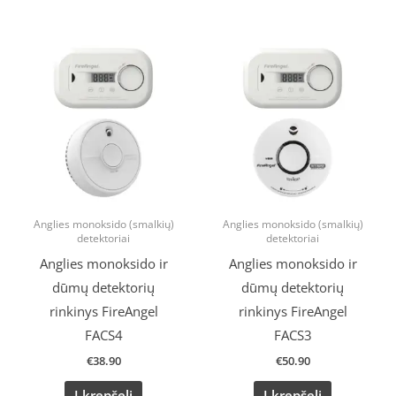
Anglies monoksido (smalkių)
Anglies monoksido (smalkių)
detektoriai
detektoriai
Anglies monoksido ir
Anglies monoksido ir
dūmų detektorių
dūmų detektorių
rinkinys FireAngel
rinkinys FireAngel
FACS4
FACS3
€
38.90
€
50.90
Į krepšelį
Į krepšelį