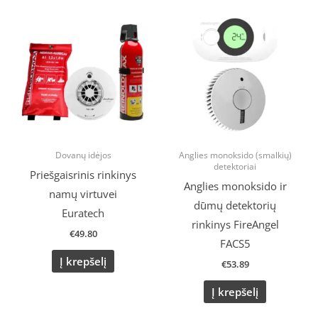
Dovanų idėjos
Anglies monoksido (smalkių)
detektoriai
Priešgaisrinis rinkinys
Anglies monoksido ir
namų virtuvei
dūmų detektorių
Euratech
rinkinys FireAngel
€
49.80
FACS5
Į krepšelį
€
53.89
Į krepšelį