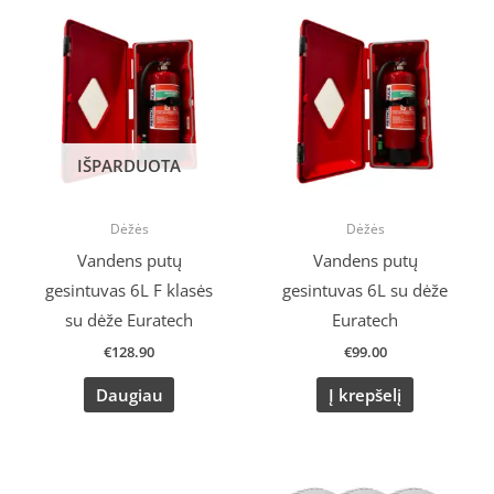
IŠPARDUOTA
Dėžės
Dėžės
Vandens putų
Vandens putų
gesintuvas 6L F klasės
gesintuvas 6L su dėže
su dėže Euratech
Euratech
€
128.90
€
99.00
Daugiau
Į krepšelį