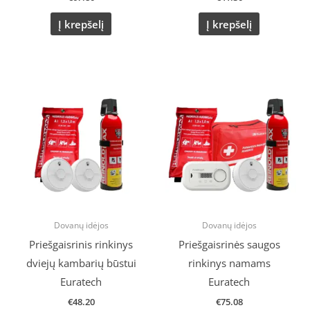
Į krepšelį
Į krepšelį
Dovanų idėjos
Dovanų idėjos
Priešgaisrinis rinkinys
Priešgaisrinės saugos
dviejų kambarių būstui
rinkinys namams
Euratech
Euratech
€
48.20
€
75.08