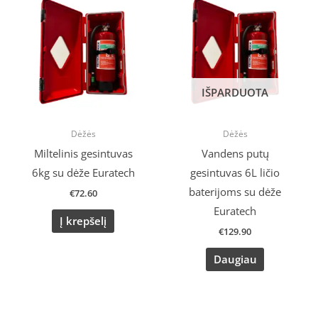
IŠPARDUOTA
Dėžės
Dėžės
Miltelinis gesintuvas
Vandens putų
6kg su dėže Euratech
gesintuvas 6L ličio
baterijoms su dėže
€
72.60
Euratech
Į krepšelį
€
129.90
Daugiau