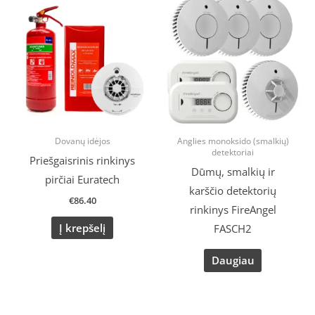
Dovanų idėjos
Anglies monoksido (smalkių)
detektoriai
Priešgaisrinis rinkinys
Dūmų, smalkių ir
pirčiai Euratech
karščio detektorių
€
86.40
rinkinys FireAngel
Į krepšelį
FASCH2
Daugiau