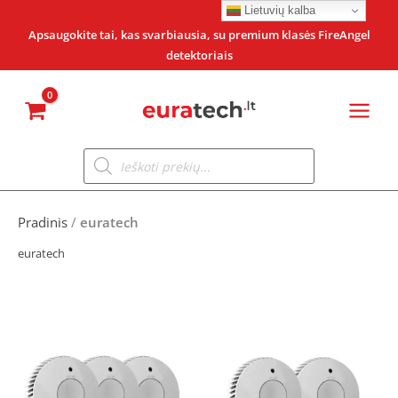
Pereiti
Lietuvių kalba
prie
Apsaugokite tai, kas svarbiausia, su premium klasės FireAngel
detektoriais
turinio
Products
search
Pradinis
/
euratech
euratech