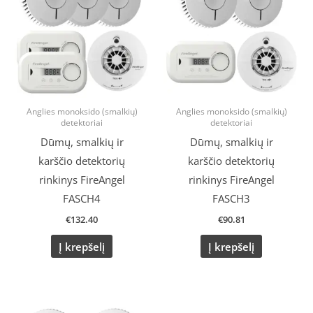
Anglies monoksido (smalkių)
Anglies monoksido (smalkių)
detektoriai
detektoriai
Dūmų, smalkių ir
Dūmų, smalkių ir
karščio detektorių
karščio detektorių
rinkinys FireAngel
rinkinys FireAngel
FASCH4
FASCH3
€
132.40
€
90.81
Į krepšelį
Į krepšelį