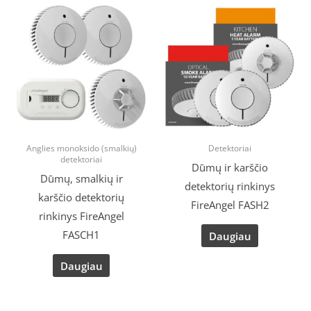
Anglies monoksido (smalkių)
Detektoriai
detektoriai
Dūmų ir karščio
Dūmų, smalkių ir
detektorių rinkinys
karščio detektorių
FireAngel FASH2
rinkinys FireAngel
FASCH1
Daugiau
Daugiau