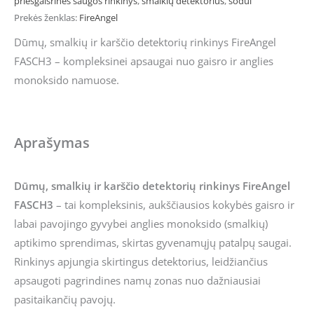
priešgaisrinės saugos rinkinys
,
smalkių detektorius
,
sodui
Prekės ženklas:
FireAngel
Dūmų, smalkių ir karščio detektorių rinkinys FireAngel
FASCH3 – kompleksinei apsaugai nuo gaisro ir anglies
monoksido namuose.
Aprašymas
Dūmų, smalkių ir karščio detektorių rinkinys FireAngel
FASCH3
– tai kompleksinis, aukščiausios kokybės gaisro ir
labai pavojingo gyvybei anglies monoksido (smalkių)
aptikimo sprendimas, skirtas gyvenamųjų patalpų saugai.
Rinkinys apjungia skirtingus detektorius, leidžiančius
apsaugoti pagrindines namų zonas nuo dažniausiai
pasitaikančių pavojų.