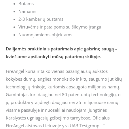
Butams
Namams
2-3 kambarių būstams
Virtuvėms ir patalpoms su šildymo įranga
Nuomojamiems objektams
Dalijamės praktiniais patarimais apie gaisrinę saugą –
kviečiame apsilankyti mūsų patarimų skiltyje.
FireAngel kuria ir taiko vienas pažangiausių aukštos
kokybės dūmų, anglies monoksido ir kitų saugumo jutiklių
technologijų rinkoje, kuriomis apsaugota milijonus namų.
Gamintojas turi daugiau nei 80 patentuotų technologijų, o
jų produktai yra įdiegti daugiau nei 25 milijonuose namų
visame pasaulyje ir nuosekliai naudojami Jungtinės
Karalystės ugniagesių gelbėjimo tarnybose. Oficialus
FireAngel atstovas Lietuvoje yra UAB Testgroup LT.