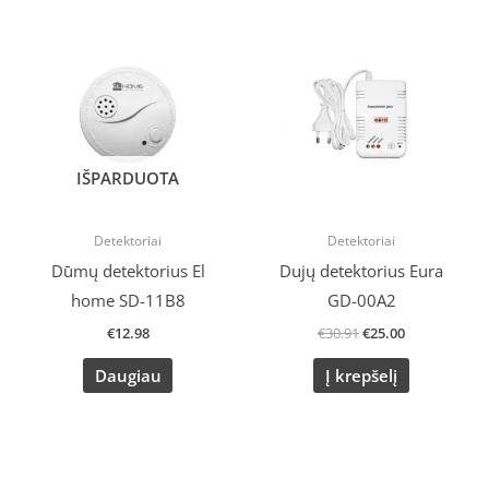
Original
Current
price
price
was:
is:
€30.91.
€25.00.
IŠPARDUOTA
Detektoriai
Detektoriai
Dūmų detektorius El
Dujų detektorius Eura
home SD-11B8
GD-00A2
€
12.98
€
30.91
€
25.00
Daugiau
Į krepšelį
Original
Current
Original
Current
price
price
price
price