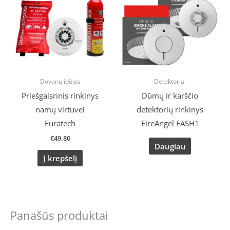
Dovanų idėjos
Detektoriai
Priešgaisrinis rinkinys
Dūmų ir karščio
namų virtuvei
detektorių rinkinys
Euratech
FireAngel FASH1
€
49.80
Daugiau
Į krepšelį
Panašūs produktai