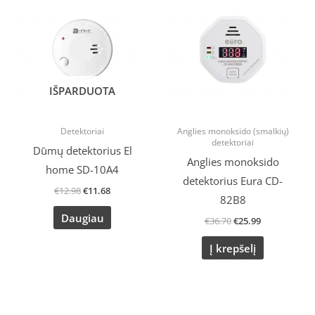
was:
is:
was:
is:
€12.98.
€11.68.
€36.70.
€25.99.
IŠPARDUOTA
Detektoriai
Anglies monoksido (smalkių)
detektoriai
Dūmų detektorius El
Anglies monoksido
home SD-10A4
detektorius Eura CD-
€
12.98
€
11.68
82B8
Daugiau
€
36.70
€
25.99
Į krepšelį