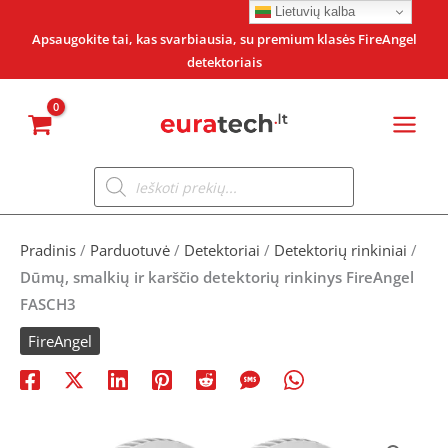
Pereiti
Lietuvių kalba
prie
Apsaugokite tai, kas svarbiausia, su premium klasės FireAngel
detektoriais
turinio
Products
search
Pradinis
/
Parduotuvė
/
Detektoriai
/
Detektorių rinkiniai
/
Dūmų, smalkių ir karščio detektorių rinkinys FireAngel
FASCH3
FireAngel
produkto