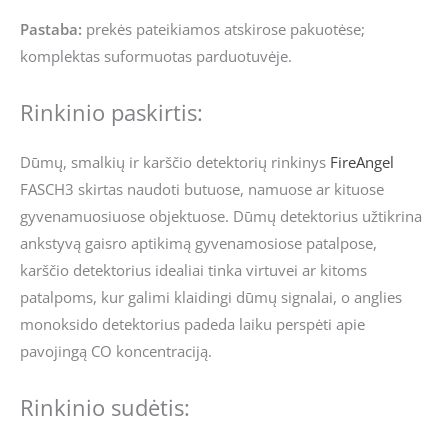
Pastaba:
prekės pateikiamos atskirose pakuotėse;
komplektas suformuotas parduotuvėje.
Rinkinio paskirtis:
Dūmų, smalkių ir karščio detektorių rinkinys
FireAngel
FASCH3 skirtas naudoti butuose, namuose ar kituose
gyvenamuosiuose objektuose. Dūmų detektorius užtikrina
ankstyvą gaisro aptikimą gyvenamosiose patalpose,
karščio detektorius idealiai tinka virtuvei ar kitoms
patalpoms, kur galimi klaidingi dūmų signalai, o anglies
monoksido detektorius padeda laiku perspėti apie
pavojingą CO koncentraciją.
Rinkinio sudėtis: