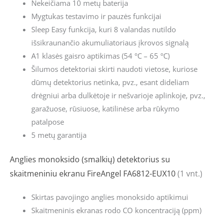
Nekeičiama 10 metų baterija
Mygtukas testavimo ir pauzės funkcijai
Sleep Easy funkcija, kuri 8 valandas nutildo
išsikraunančio akumuliatoriaus įkrovos signalą
A1 klasės gaisro aptikimas (54 °C – 65 °C)
Šilumos detektoriai skirti naudoti vietose, kuriose
dūmų detektorius netinka, pvz., esant dideliam
drėgniui arba dulkėtoje ir nešvarioje aplinkoje, pvz.,
garažuose, rūsiuose, katilinėse arba rūkymo
patalpose
5 metų garantija
Anglies monoksido (smalkių) detektorius su
skaitmeniniu ekranu FireAngel FA6812-EUX10
(1 vnt.)
Skirtas pavojingo anglies monoksido aptikimui
Skaitmeninis ekranas rodo CO koncentraciją (ppm)