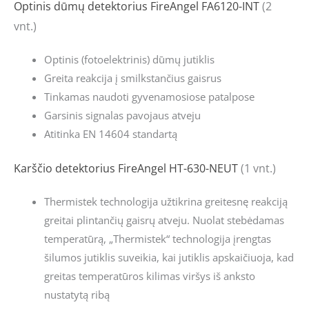
Optinis dūmų detektorius FireAngel FA6120-INT
(2
vnt.)
Optinis (fotoelektrinis) dūmų jutiklis
Greita reakcija į smilkstančius gaisrus
Tinkamas naudoti gyvenamosiose patalpose
Garsinis signalas pavojaus atveju
Atitinka EN 14604 standartą
Karščio detektorius FireAngel HT-630-NEUT
(1 vnt.)
Thermistek technologija užtikrina greitesnę reakciją
greitai plintančių gaisrų atveju. Nuolat stebėdamas
temperatūrą, „Thermistek“ technologija įrengtas
šilumos jutiklis suveikia, kai jutiklis apskaičiuoja, kad
greitas temperatūros kilimas viršys iš anksto
nustatytą ribą