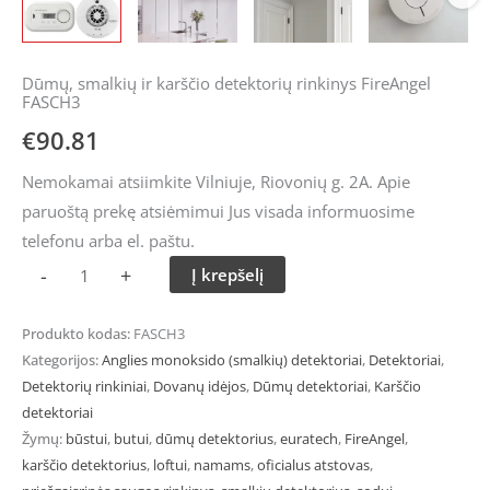
Dūmų, smalkių ir karščio detektorių rinkinys FireAngel
FASCH3
€
90.81
Nemokamai atsiimkite Vilniuje, Riovonių g. 2A. Apie
paruoštą prekę atsiėmimui Jus visada informuosime
telefonu arba el. paštu.
-
+
Į krepšelį
Produkto kodas:
FASCH3
Kategorijos:
Anglies monoksido (smalkių) detektoriai
,
Detektoriai
,
Detektorių rinkiniai
,
Dovanų idėjos
,
Dūmų detektoriai
,
Karščio
detektoriai
Žymų:
būstui
,
butui
,
dūmų detektorius
,
euratech
,
FireAngel
,
karščio detektorius
,
loftui
,
namams
,
oficialus atstovas
,