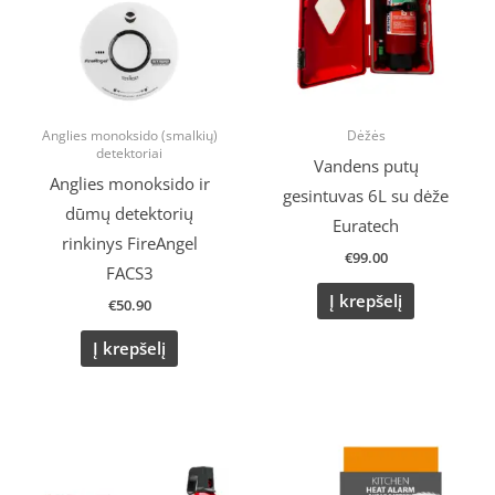
Anglies monoksido (smalkių)
Dėžės
detektoriai
Vandens putų
Anglies monoksido ir
gesintuvas 6L su dėže
dūmų detektorių
Euratech
rinkinys FireAngel
€
99.00
FACS3
Į krepšelį
€
50.90
Į krepšelį