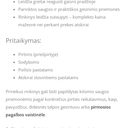
Leidžia greitai reaguoti gaisro pradžioje
Parinktos saugios ir praktiškos gesinimo priemonės
Rinkinys leidžia sutaupyti – komplekto kaina
mažesnė nei perkant prekes atskirai
Pritaikymas:
Pirtims (priešpirtyje)
Sodyboms
Poilsio pastatams
Atskirai stovintiems pastatams
Prireikus rinkinys gali būti papildytas kitomis saugos
priemonėmis pagal konkrečius pirties reikalavimus, kaip,
pavyzdžiui, didesnės talpos gesintuvu arba
pirmosios
pagalbos vaistinėle
.