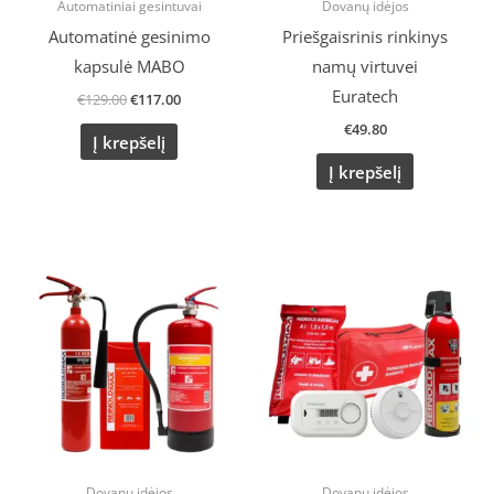
Automatiniai gesintuvai
Dovanų idėjos
Automatinė gesinimo
Priešgaisrinis rinkinys
kapsulė MABO
namų virtuvei
Euratech
€
129.00
€
117.00
€
49.80
Į krepšelį
Į krepšelį
Dovanų idėjos
Dovanų idėjos