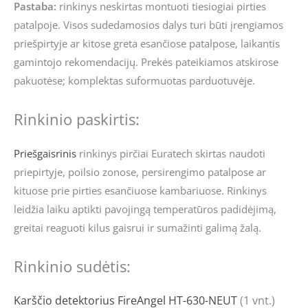
Pastaba:
rinkinys neskirtas montuoti tiesiogiai pirties
patalpoje. Visos sudedamosios dalys turi būti įrengiamos
priešpirtyje ar kitose greta esančiose patalpose, laikantis
gamintojo rekomendacijų. Prekės pateikiamos atskirose
pakuotėse; komplektas suformuotas parduotuvėje.
Rinkinio paskirtis:
Priešgaisrinis
rinkinys pirčiai Euratech skirtas naudoti
priepirtyje, poilsio zonose, persirengimo patalpose ar
kituose prie pirties esančiuose kambariuose. Rinkinys
leidžia laiku aptikti pavojingą temperatūros padidėjimą,
greitai reaguoti kilus gaisrui ir sumažinti galimą žalą.
Rinkinio sudėtis:
Karščio detektorius FireAngel HT-630-NEUT
(1 vnt.)