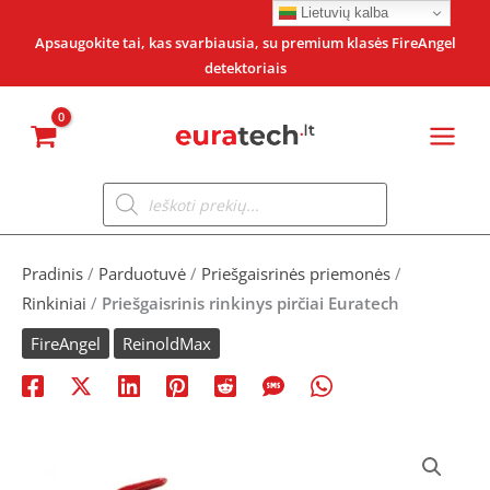
Pereiti
Lietuvių kalba
prie
Apsaugokite tai, kas svarbiausia, su premium klasės FireAngel
detektoriais
turinio
Products
search
Pradinis
/
Parduotuvė
/
Priešgaisrinės priemonės
/
Rinkiniai
/
Priešgaisrinis rinkinys pirčiai Euratech
FireAngel
ReinoldMax
produkto
kiekis: