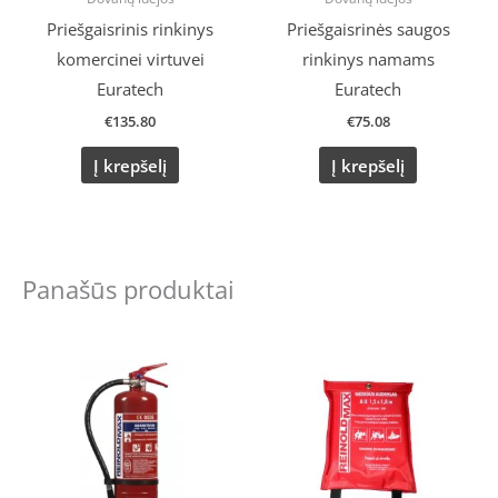
Priešgaisrinis rinkinys
Priešgaisrinės saugos
komercinei virtuvei
rinkinys namams
Euratech
Euratech
€
135.80
€
75.08
Į krepšelį
Į krepšelį
Panašūs produktai
Original
Current
Original
Current
price
price
price
price
was:
is:
was:
is:
€34.00.
€27.00.
€15.99.
€13.00.