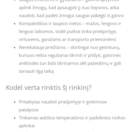
aplink žmogų, kad apsaugoti jį nuo liepsnos, arba
naudoti, kad padėti žmogui saugiai pabėgti iš gaisro
Kompaktiškos ir taupios vietos – mažos, lengvos ir
lengvai laikomos, todėl puikiai tinka priešpirtyje,
virtuvėms, garažams ar transporto priemonėms
Nereikalauja priežiūros – skirtingai nuo gesintuvų,
kuriuos reikia reguliariai tikrinti ir pildyti, gaisrinės
antklodės turi būti tikrinamos dėl pažeidimų ir gali
tarnauti ilgą laiką
Kodėl verta rinktis šį rinkinį?
Pritaikytas naudoti priešpirtyje ir gretimose
patalpose
Tinkamas aukštos temperatūros ir padidintos rizikos
aplinkai