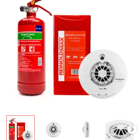
Priešgaisrinis
rinkinys
pirčiai
Euratech