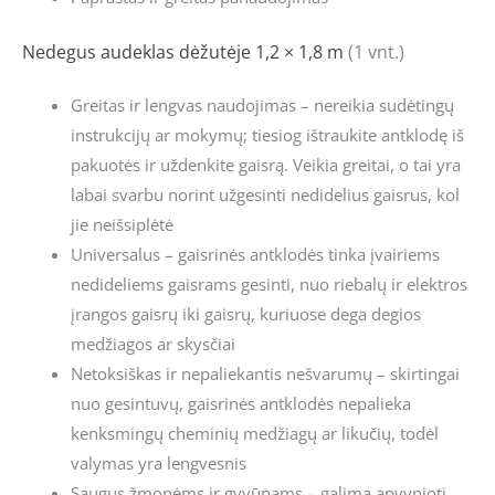
Nedegus audeklas dėžutėje 1,2 × 1,8 m
(1 vnt.)
Greitas ir lengvas naudojimas – nereikia sudėtingų
instrukcijų ar mokymų; tiesiog ištraukite antklodę iš
pakuotės ir uždenkite gaisrą. Veikia greitai, o tai yra
labai svarbu norint užgesinti nedidelius gaisrus, kol
jie neišsiplėtė
Universalus – gaisrinės antklodės tinka įvairiems
nedideliems gaisrams gesinti, nuo riebalų ir elektros
įrangos gaisrų iki gaisrų, kuriuose dega degios
medžiagos ar skysčiai
Netoksiškas ir nepaliekantis nešvarumų – skirtingai
nuo gesintuvų, gaisrinės antklodės nepalieka
kenksmingų cheminių medžiagų ar likučių, todėl
valymas yra lengvesnis
Saugus žmonėms ir gyvūnams – galima apvynioti