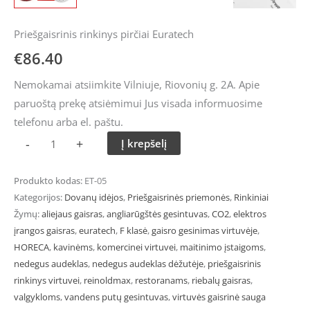
Priešgaisrinis rinkinys pirčiai Euratech
€
86.40
Nemokamai atsiimkite Vilniuje, Riovonių g. 2A. Apie
paruoštą prekę atsiėmimui Jus visada informuosime
telefonu arba el. paštu.
-
+
Į krepšelį
Produkto kodas:
ET-05
Kategorijos:
Dovanų idėjos
,
Priešgaisrinės priemonės
,
Rinkiniai
Žymų:
aliejaus gaisras
,
angliarūgštės gesintuvas
,
CO2
,
elektros
įrangos gaisras
,
euratech
,
F klasė
,
gaisro gesinimas virtuvėje
,
HORECA
,
kavinėms
,
komercinei virtuvei
,
maitinimo įstaigoms
,
nedegus audeklas
,
nedegus audeklas dėžutėje
,
priešgaisrinis
rinkinys virtuvei
,
reinoldmax
,
restoranams
,
riebalų gaisras
,
valgykloms
,
vandens putų gesintuvas
,
virtuvės gaisrinė sauga