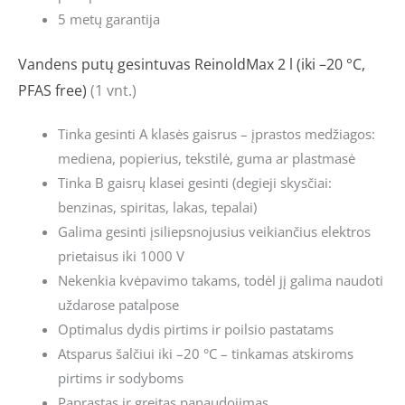
5 metų garantija
Vandens putų gesintuvas ReinoldMax 2 l (iki –20 °C,
PFAS free)
(1 vnt.)
Tinka gesinti A klasės gaisrus – įprastos medžiagos:
mediena, popierius, tekstilė, guma ar plastmasė
Tinka B gaisrų klasei gesinti (degieji skysčiai:
benzinas, spiritas, lakas, tepalai)
Galima gesinti įsiliepsnojusius veikiančius elektros
prietaisus iki 1000 V
Nekenkia kvėpavimo takams, todėl jį galima naudoti
uždarose patalpose
Optimalus dydis pirtims ir poilsio pastatams
Atsparus šalčiui iki –20 °C – tinkamas atskiroms
pirtims ir sodyboms
Paprastas ir greitas panaudojimas