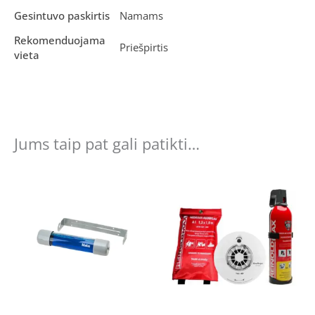
Gesintuvo paskirtis
Namams
Rekomenduojama
Priešpirtis
vieta
Jums taip pat gali patikti…
Original
Current
price
price
was:
is:
€129.00.
€117.00.