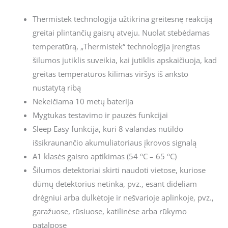
Thermistek technologija užtikrina greitesnę reakciją
greitai plintančių gaisrų atveju. Nuolat stebėdamas
temperatūrą, „Thermistek“ technologija įrengtas
šilumos jutiklis suveikia, kai jutiklis apskaičiuoja, kad
greitas temperatūros kilimas viršys iš anksto
nustatytą ribą
Nekeičiama 10 metų baterija
Mygtukas testavimo ir pauzės funkcijai
Sleep Easy funkcija, kuri 8 valandas nutildo
išsikraunančio akumuliatoriaus įkrovos signalą
A1 klasės gaisro aptikimas (54 °C – 65 °C)
Šilumos detektoriai skirti naudoti vietose, kuriose
dūmų detektorius netinka, pvz., esant dideliam
drėgniui arba dulkėtoje ir nešvarioje aplinkoje, pvz.,
garažuose, rūsiuose, katilinėse arba rūkymo
patalpose