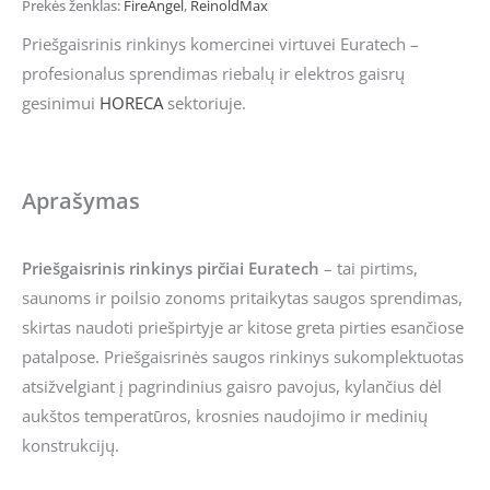
Prekės ženklas:
FireAngel
,
ReinoldMax
Priešgaisrinis rinkinys komercinei virtuvei Euratech –
profesionalus sprendimas riebalų ir elektros gaisrų
gesinimui
HORECA
sektoriuje.
Aprašymas
Priešgaisrinis rinkinys pirčiai Euratech
– tai pirtims,
saunoms ir poilsio zonoms pritaikytas saugos sprendimas,
skirtas naudoti priešpirtyje ar kitose greta pirties esančiose
patalpose. Priešgaisrinės saugos rinkinys sukomplektuotas
atsižvelgiant į pagrindinius gaisro pavojus, kylančius dėl
aukštos temperatūros, krosnies naudojimo ir medinių
konstrukcijų.