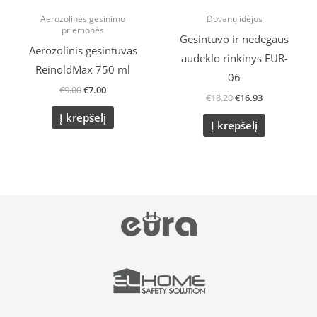
Aerozolinės gesinimo
Dovanų idėjos
priemonės
Gesintuvo ir nedegaus
Aerozolinis gesintuvas
audeklo rinkinys EUR-
ReinoldMax 750 ml
06
€
9.00
€
7.00
€
18.20
€
16.93
Į krepšelį
Į krepšelį