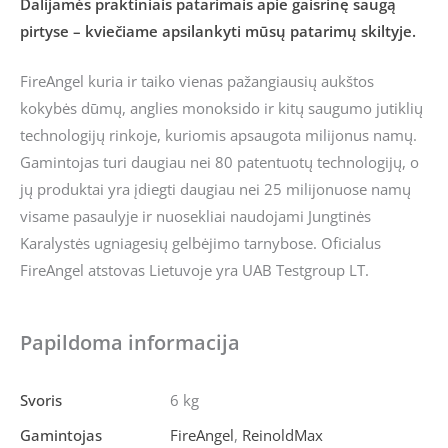
Dalijamės praktiniais patarimais apie gaisrinę saugą
pirtyse – kviečiame apsilankyti mūsų patarimų skiltyje.
FireAngel kuria ir taiko vienas pažangiausių aukštos
kokybės dūmų, anglies monoksido ir kitų saugumo jutiklių
technologijų rinkoje, kuriomis apsaugota milijonus namų.
Gamintojas turi daugiau nei 80 patentuotų technologijų, o
jų produktai yra įdiegti daugiau nei 25 milijonuose namų
visame pasaulyje ir nuosekliai naudojami Jungtinės
Karalystės ugniagesių gelbėjimo tarnybose. Oficialus
FireAngel atstovas Lietuvoje yra UAB Testgroup LT.
Papildoma informacija
Svoris
6 kg
Gamintojas
FireAngel
,
ReinoldMax