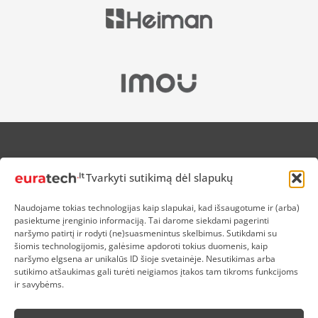
APIE MUS
Tvarkyti sutikimą dėl slapukų
NUOLAIDOS HEROJAMS
PRISTATYMAS
Naudojame tokias technologijas kaip slapukai, kad išsaugotume ir (arba)
PREKIŲ IR PINIGŲ GRĄŽINIMAS
pasiektume įrenginio informaciją. Tai darome siekdami pagerinti
ATSISKAITYMAS
naršymo patirtį ir rodyti (ne)suasmenintus skelbimus. Sutikdami su
D.U.K
šiomis technologijomis, galėsime apdoroti tokius duomenis, kaip
naršymo elgsena ar unikalūs ID šioje svetainėje. Nesutikimas arba
KOKYBĖS POLITIKA
sutikimo atšaukimas gali turėti neigiamos įtakos tam tikroms funkcijoms
SLAPUKŲ POLITIKA
ir savybėms.
PRIVATUMO POLITIKA
SĄLYGOS IR TAISYKLĖS