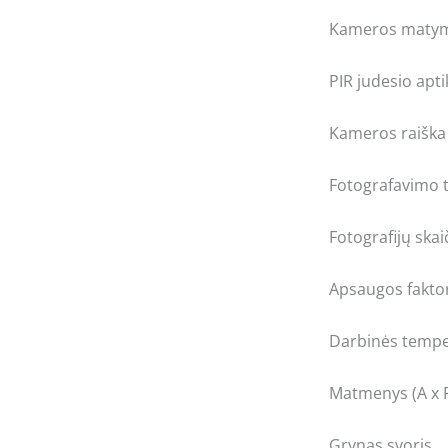
Kameros maty
PIR judesio apt
Kameros raiška
Fotografavimo 
Fotografijų skai
Apsaugos fakto
Darbinės tempe
Matmenys (A x P
Grynas svoris