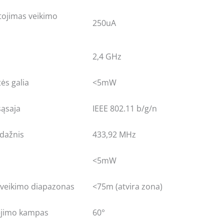
tojimas veikimo
250uA
2,4 GHz
ės galia
<5mW
sąsaja
IEEE 802.11 b/g/n
 dažnis
433,92 MHz
<5mW
 veikimo diapazonas
<75m (atvira zona)
ūrėjimo kampas
60°