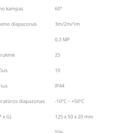
mo kampas
60°
ikimo diapazonas
3m/2m/1m
0,3 MP
trukmė
2S
čius
10
rius
IP44
ratūros diapazonas
-10ºC ~ +50ºC
 x G)
125 x 50 x 20 mm
50g