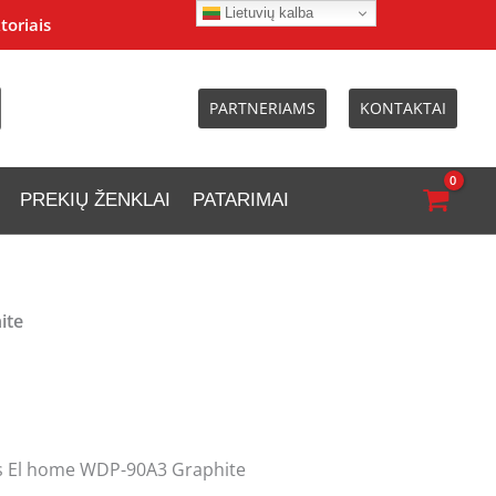
Lietuvių kalba
toriais
PARTNERIAMS
KONTAKTAI
PREKIŲ ŽENKLAI
PATARIMAI
ite
is El home WDP-90A3 Graphite