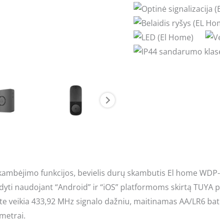
kambėjimo funkcijos, bevielis durų skambutis El home WDP-9
aldyti naudojant “Android” ir “iOS” platformoms skirtą TUYA
 veikia 433,92 MHz signalo dažniu, maitinamas AA/LR6 bater
 metrai.