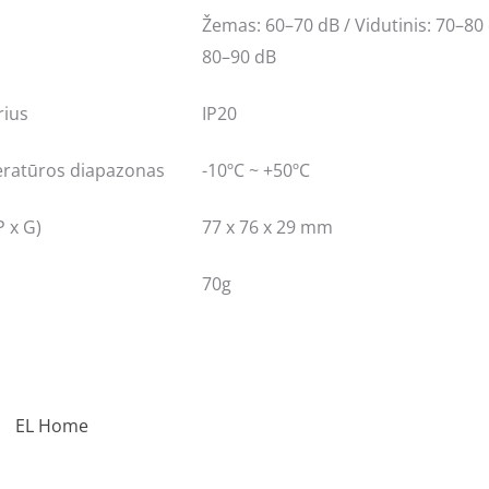
Žemas: 60–70 dB / Vidutinis: 70–80 
80–90 dB
rius
IP20
ratūros diapazonas
-10ºC ~ +50ºC
 x G)
77 x 76 x 29 mm
70g
EL Home