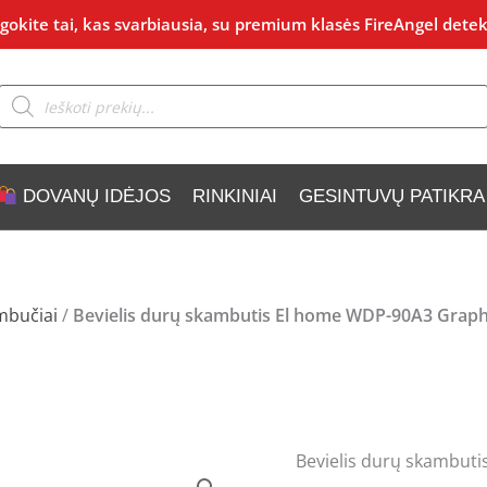
okite tai, kas svarbiausia, su premium klasės FireAngel detek
Products
search
DOVANŲ IDĖJOS
RINKINIAI
GESINTUVŲ PATIKRA
ambučiai
/
Bevielis durų skambutis El home WDP-90A3 Graph
Bevielis durų skambut