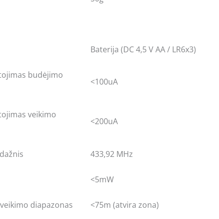
Baterija (DC 4,5 V AA / LR6x3)
rtojimas budėjimo
<100uA
tojimas veikimo
<200uA
 dažnis
433,92 MHz
<5mW
 veikimo diapazonas
<75m (atvira zona)