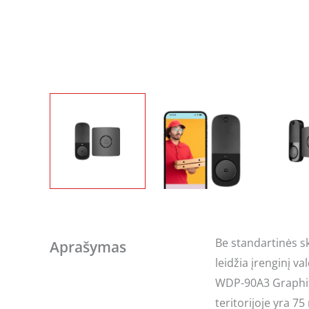
Be standartinės s
Aprašymas
leidžia įrenginį v
WDP-90A3 Graphite
teritorijoje yra 75