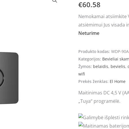
€
60.58
Nemokamai atsiimkite Vi
atsiėmimui Jus visada i
Neturime
Produkto kodas:
WDP-90A
Kategorijos:
Bevieliai ska
Žymos:
belaidis
,
bevielis
,
wifi
Prekės ženklas:
El Home
Maitinimas DC 4,5 V (AA 
„Tuya“ programėlė.