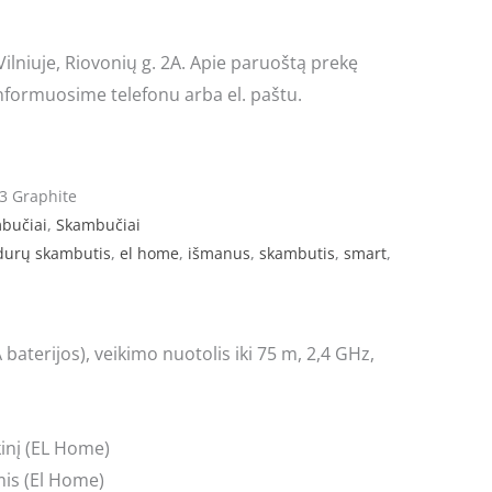
lniuje, Riovonių g. 2A. Apie paruoštą prekę
nformuosime telefonu arba el. paštu.
3 Graphite
mbučiai
,
Skambučiai
durų skambutis
,
el home
,
išmanus
,
skambutis
,
smart
,
baterijos), veikimo nuotolis iki 75 m, 2,4 GHz,