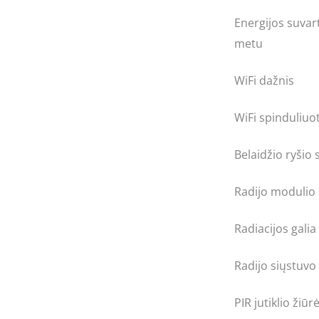
Energijos suvar
metu
WiFi dažnis
WiFi spinduliuot
Belaidžio ryšio 
Radijo modulio
Radiacijos galia
Radijo siųstuvo
PIR jutiklio ži