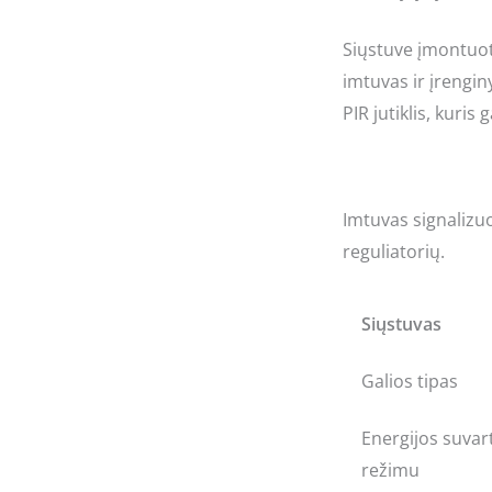
Siųstuve įmontuot
imtuvas ir įrengin
PIR jutiklis, kuris
Imtuvas signalizuo
reguliatorių.
Siųstuvas
Galios tipas
Energijos suva
režimu