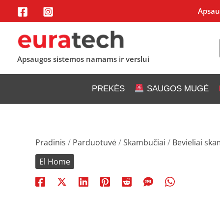
Pereiti
Apsaug
prie
turinio
Apsaugos sistemos namams ir verslui
PREKĖS
SAUGOS MUGĖ
Pradinis
/
Parduotuvė
/
Skambučiai
/
Bevieliai sk
El Home