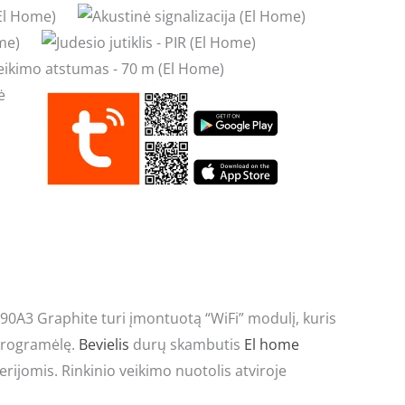
0A3 Graphite turi įmontuotą “WiFi” modulį, kuris
 programėlę.
Bevielis
durų skambutis
El home
ijomis. Rinkinio veikimo nuotolis atviroje