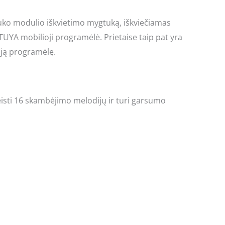
uko modulio iškvietimo mygtuką, iškviečiamas
TUYA mobilioji programėlė. Prietaise taip pat yra
iąją programėlę.
keisti 16 skambėjimo melodijų ir turi garsumo