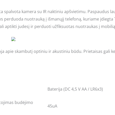
a spalvota kamera su IR naktiniu apšvietimu. Paspaudus la
ys perduoda nuotrauką į išmanųjį telefoną, kuriame įdiegta 
 gali aptikti judesį ir perduoti užfiksuotas nuotraukas į mobil
ja apie skambutį optiniu ir akustiniu būdu. Prietaisas gali 
Baterija (DC 4,5 V AA / LR6x3)
rtojimas budėjimo
45uA