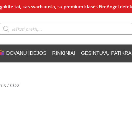
okite tai, kas svarbiausia, su premium klasės FireAngel detek
Products
search
DOVANŲ IDĖJOS
RINKINIAI
GESINTUVŲ PATIKRA
nis
/
CO2