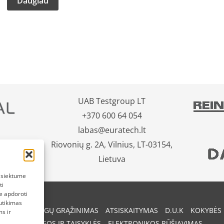
Daugiau
UAB Testgroup LT
+370 600 64 054
labas@euratech.lt
Riovonių g. 2A, Vilnius, LT-03154,
Lietuva
pasiektume
ti
e apdoroti
utikimas
REKIŲ IR PINIGŲ GRĄŽINIMAS
ATSISKAITYMAS
D.U.K
KOKYBĖS 
s ir
SĄLYGOS IR TAISYKLĖS
ELEKTRONIKOS RŪŠIAVIMAS