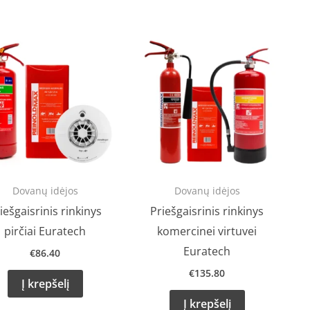
Dovanų idėjos
Dovanų idėjos
iešgaisrinis rinkinys
Priešgaisrinis rinkinys
pirčiai Euratech
komercinei virtuvei
Euratech
€
86.40
€
135.80
Į krepšelį
Į krepšelį