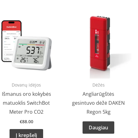
Dovanų idėjos
Dėžės
Išmanus oro kokybės
Angliarūgštės
matuoklis SwitchBot
gesintuvo dėžė DAKEN
Meter Pro CO2
Regon 5kg
€
88.00
Daugiau
Į krepšelį