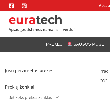
Pereiti
Apsaug
prie
turinio
Apsaugos sistemos namams ir verslui
PREKĖS
SAUGOS MUGĖ
Jūsų peržiūrėtos prekės
Pradi
CO2
Prekių ženklai