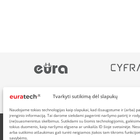
Tvarkyti sutikimą dėl slapukų
Naudojame tokias technologijas kaip slapukai, kad išsaugotume ir (arba) 
įrenginio informaciją. Tai darome siekdami pagerinti naršymo patirtį ir rody
(ne)suasmenintus skelbimus. Sutikdami su šiomis technologijomis, galėsim
tokius duomenis, kaip naršymo elgsena ar unikalūs ID šioje svetainėje. Nes
APIE MUS
NUOLAIDOS HEROJAMS
PRISTATYMAS
P
arba sutikimo atšaukimas gali turėti neigiamos įtakos tam tikroms funkcijom
savybėms.