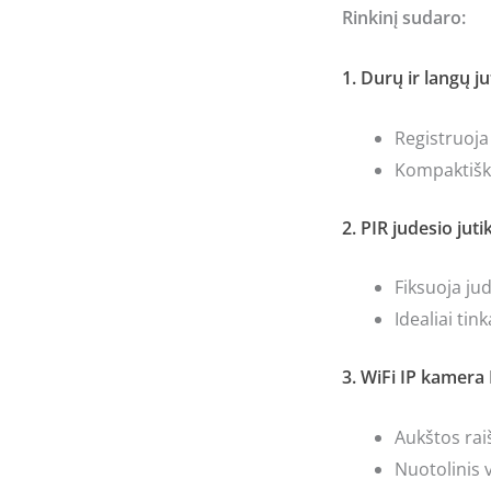
Rinkinį sudaro:
1. Durų ir langų 
Registruoja
Kompaktišk
2. PIR judesio ju
Fiksuoja ju
Idealiai ti
3. WiFi IP kamera
Aukštos raiš
Nuotolinis 