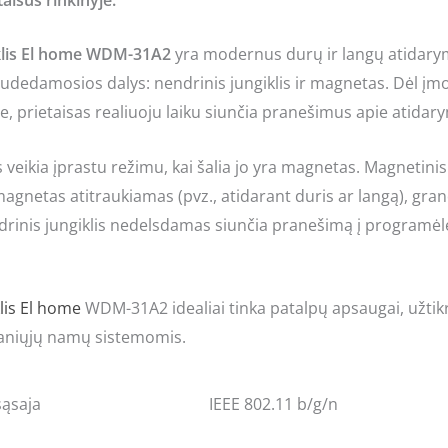
iklis El home WDM-31A2
yra modernus durų ir langų atidarym
 sudedamosios dalys: nendrinis jungiklis ir magnetas. Dėl į
 prietaisas realiuoju laiku siunčia pranešimus apie atidary
s veikia įprastu režimu, kai šalia jo yra magnetas. Magnetinis 
 magnetas atitraukiamas (pvz., atidarant duris ar langą), gra
endrinis jungiklis nedelsdamas siunčia pranešimą į program
lis
El home
WDM-31A2 idealiai tinka patalpų apsaugai, užtikr
maniųjų namų sistemomis.
sąsaja
IEEE 802.11 b/g/n