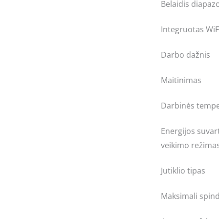
Belaidis diapaz
Integruotas WiF
Darbo dažnis
Maitinimas
Darbinės tempe
Energijos suvar
veikimo režima
Jutiklio tipas
Maksimali spind