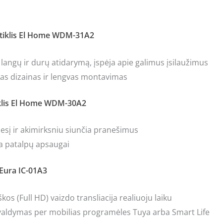
jutiklis El Home WDM-31A2
 langų ir durų atidarymą, įspėja apie galimus įsilaužimus
as dizainas ir lengvas montavimas
tiklis El Home WDM-30A2
desį ir akimirksniu siunčia pranešimus
nka patalpų apsaugai
 Eura IC-01A3
kos (Full HD) vaizdo transliacija realiuoju laiku
valdymas per mobilias programėles Tuya arba Smart Life