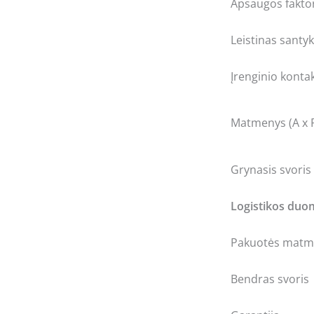
Apsaugos fakto
Leistinas santy
Įrenginio konta
Matmenys (A x P
Grynasis svoris
Logistikos du
Pakuotės matme
Bendras svoris