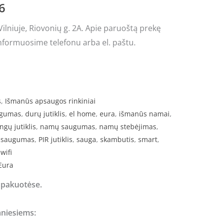
6
price
lniuje, Riovonių g. 2A. Apie paruoštą prekę
is:
nformuosime telefonu arba el. paštu.
2.
€137.46.
s
,
Išmanūs apsaugos rinkiniai
ugumas
,
durų jutiklis
,
el home
,
eura
,
išmanūs namai
,
ngų jutiklis
,
namų saugumas
,
namų stebėjimas
,
o saugumas
,
PIR jutiklis
,
sauga
,
skambutis
,
smart
,
,
wifi
Eura
e pakuotėse.
niesiems: