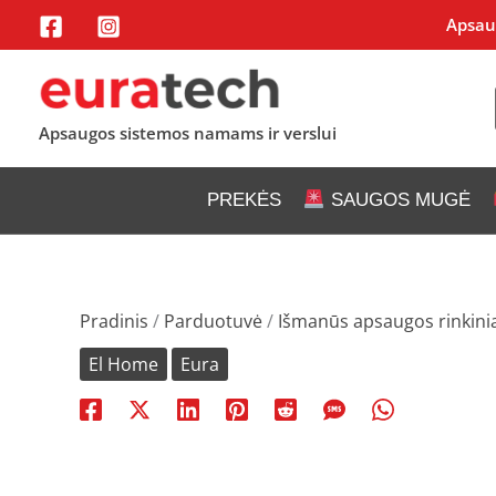
Pereiti
Apsaug
prie
turinio
Apsaugos sistemos namams ir verslui
PREKĖS
SAUGOS MUGĖ
Pradinis
/
Parduotuvė
/
Išmanūs apsaugos rinkini
El Home
Eura