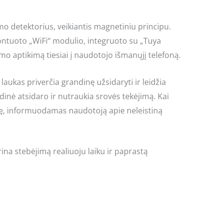
o detektorius, veikiantis magnetiniu principu.
montuoto „WiFi“ modulio, integruoto su „Tuya
mo aptikimą tiesiai į naudotojo išmanųjį telefoną.
laukas priverčia grandinę užsidaryti ir leidžia
ndinė atsidaro ir nutraukia srovės tekėjimą. Kai
ėlę, informuodamas naudotoją apie neleistiną
ina stebėjimą realiuoju laiku ir paprastą