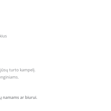
kius
 jūsų turto kampelį.
renginiams.
ų namams ar biurui.