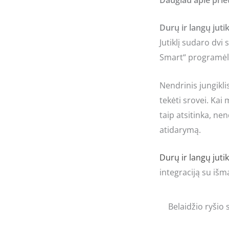
Durų ir langų jut
Jutiklį sudaro dvi
Smart“ programėle,
Nendrinis jungikli
tekėti srovei. Kai
taip atsitinka, n
atidarymą.
Durų ir langų jutik
integraciją su iš
Belaidžio ryšio 