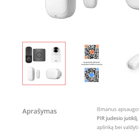
Išmanus apsaugos 
Aprašymas
PIR judesio jutiklį
aplinką bei valdy