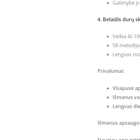
Galimybė įra
4. Belaidis durų
Veikia iki 
58 melodijos
Lengvas mon
Privalumai:
Visapusė a
Išmanus va
Lengvas di
Išmanus apsaugos
Daugiau apie priet