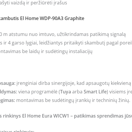
šyti vaizdą ir peržiūrėti įrašus
 skambutis El Home WDP-90A3 Graphite
100 m atstumu nuo imtuvo, užtikrindamas patikimą signalą
 ir 4 garso lygiai, leidžiantys pritaikyti skambutį pagal porei
tavimas be laidų ir sudėtingų instaliacijų
psauga:
įrenginiai dirba sinergijoje, kad apsaugotų kiekvieną
ldymas:
viena programėlė (
Tuya
arba
Smart Life
) visiems į
egimas:
montavimas be sudėtingų įrankių ir techninių žinių.
 rinkinys El Home Eura WICW1 – patikimas sprendimas jūs
aisus rinkinyje: