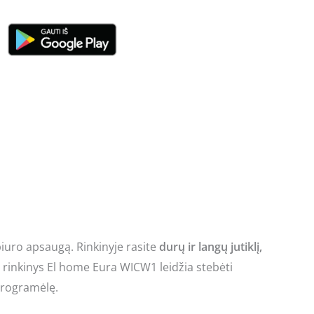
uro apsaugą. Rinkinyje rasite
durų ir langų jutiklį,
rinkinys El home Eura WICW1 leidžia stebėti
rogramėlę.