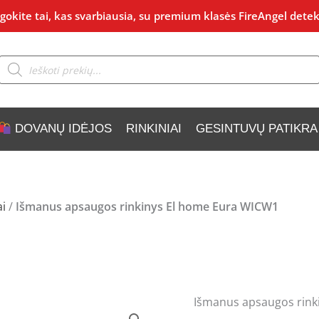
okite tai, kas svarbiausia, su premium klasės FireAngel detek
Products
search
DOVANŲ IDĖJOS
RINKINIAI
GESINTUVŲ PATIKRA
ai
/
Išmanus apsaugos rinkinys El home Eura WICW1
Išmanus apsaugos rink
Origina