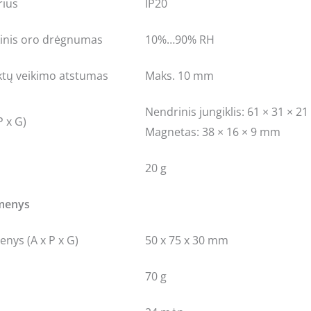
rius
IP20
kinis oro drėgnumas
10%…90% RH
ktų veikimo atstumas
Maks. 10 mm
Nendrinis jungiklis: 61 × 31 × 2
 x G)
Magnetas: 38 × 16 × 9 mm
20 g
omenys
nys (A x P x G)
50 x 75 x 30 mm
70 g