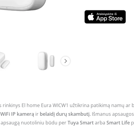
rinkinys El home Eura WICW1 užtikrina patikimą namų ar bi
, WiFi IP kamerą
ir
belaidį durų skambutį.
Išmanus apsaugos 
ti apsaugą nuotoliniu būdu per
Tuya Smart
arba
Smart Life
p