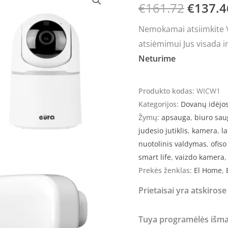
€
161.72
€
137.4
price
Nemokamai atsiimkite Vi
was:
atsiėmimui Jus visada i
€161.7
Neturime
Produkto kodas:
WICW1
Kategorijos:
Dovanų idėjo
Žymų:
apsauga
,
biuro sa
judesio jutiklis
,
kamera
,
la
nuotolinis valdymas
,
ofis
smart life
,
vaizdo kamera
Prekės ženklas:
El Home
,
Prietaisai yra atskiros
Tuya programėlės išma