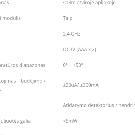
onas
≤18m atviroje aplinkoje
i modulis
Taip
2,4 GHz
DC3V (AAA x 2)
ratūros diapazonas
0° ~ +50°
tojimas – budėjimo /
≤20uA/ ≤300mA
s
Atidarymo detektorius / nendrini
uliuotės galia
<5mW