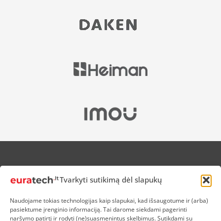
APIE MUS
Tvarkyti sutikimą dėl slapukų
NUOLAIDOS HEROJAMS
PRISTATYMAS
Naudojame tokias technologijas kaip slapukai, kad išsaugotume ir (arba)
PREKIŲ IR PINIGŲ GRĄŽINIMAS
pasiektume įrenginio informaciją. Tai darome siekdami pagerinti
ATSISKAITYMAS
naršymo patirtį ir rodyti (ne)suasmenintus skelbimus. Sutikdami su