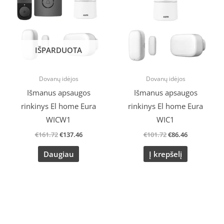
€161.72.
€137.46.
€101.72.
€86.46.
IŠPARDUOTA
Dovanų idėjos
Dovanų idėjos
Išmanus apsaugos
Išmanus apsaugos
rinkinys El home Eura
rinkinys El home Eura
WICW1
WIC1
€
161.72
€
137.46
€
101.72
€
86.46
Daugiau
Į krepšelį