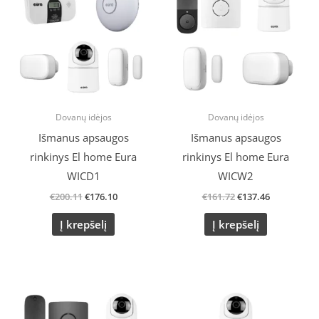
€200.11.
€176.10.
€161.72.
€137.46.
Dovanų idėjos
Dovanų idėjos
Išmanus apsaugos
Išmanus apsaugos
rinkinys El home Eura
rinkinys El home Eura
WICD1
WICW2
€
200.11
€
176.10
€
161.72
€
137.46
Į krepšelį
Į krepšelį
Original
Current
Original
Current
price
price
price
price
was:
is:
was:
is: