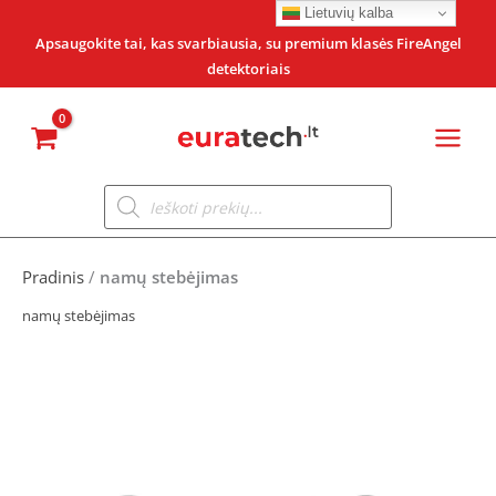
Pereiti
Lietuvių kalba
prie
Apsaugokite tai, kas svarbiausia, su premium klasės FireAngel
detektoriais
turinio
Products
search
Pradinis
/
namų stebėjimas
namų stebėjimas
Original
Current
Original
Current
price
price
price
price
was:
is:
was:
is: