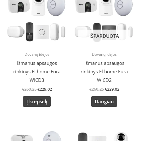
was:
is:
was:
is:
€260.25.
€229.02.
€260.25.
€229.02.
IŠPARDUOTA
Dovanų idėjos
Dovanų idėjos
Išmanus apsaugos
Išmanus apsaugos
rinkinys El home Eura
rinkinys El home Eura
WICD3
WICD2
€
260.25
€
229.02
€
260.25
€
229.02
Į krepšelį
Daugiau
Original
Current
Original
Current
price
price
price
price
was:
is:
was:
is: