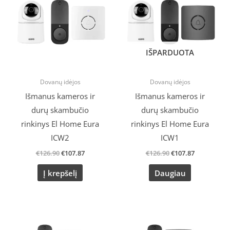
€126.90.
€107.87.
€126.90.
€107.87.
IŠPARDUOTA
Dovanų idėjos
Dovanų idėjos
Išmanus kameros ir
Išmanus kameros ir
durų skambučio
durų skambučio
rinkinys El Home Eura
rinkinys El Home Eura
ICW2
ICW1
€
126.90
€
107.87
€
126.90
€
107.87
Į krepšelį
Daugiau
Original
Current
Original
Current
price
price
price
price