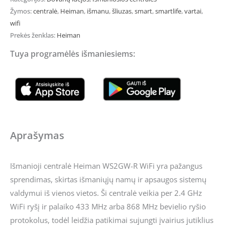
Žymos:
centralė
,
Heiman
,
išmanu
,
šliuzas
,
smart
,
smartlife
,
vartai
,
wifi
Prekės ženklas:
Heiman
Tuya programėlės išmaniesiems:
Aprašymas
Išmanioji centralė Heiman WS2GW-R WiFi yra pažangus
sprendimas, skirtas išmaniųjų namų ir apsaugos sistemų
valdymui iš vienos vietos. Ši centralė veikia per 2.4 GHz
WiFi ryšį ir palaiko 433 MHz arba 868 MHz bevielio ryšio
protokolus, todėl leidžia patikimai sujungti įvairius jutiklius