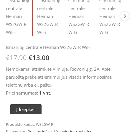
price
price
Išmanioji
was:
is:
centralė
Heiman
€17.90.
€13.00.
WS2GW-
R
Išmanioji centralė Heiman WS2GW-R WiFi
WiFi
€
17.90
€
13.00
Nemokamai atsiimkite Vilniuje, Riovonių g. 2A. Apie
paruoštą prekę atsiėmimui Jus visada informuosime
telefonu arba el. paštu.
Prieinamumas:
1 vnt.
Į krepšelį
Produkto kodas:
WS2GW-R
Kategorijos:
Dovanų idėjos
,
Išmaniosios centralės