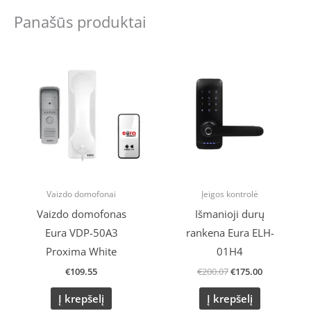
Panašūs produktai
Original
Current
price
price
was:
is:
€200.07.
€175.00.
Vaizdo domofonai
Įeigos kontrolė
Vaizdo domofonas
Išmanioji durų
Eura VDP-50A3
rankena Eura ELH-
Proxima White
01H4
€
109.55
€
200.07
€
175.00
Į krepšelį
Į krepšelį