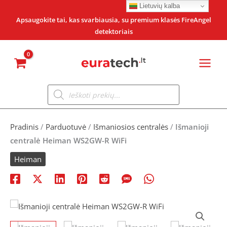
Pereiti
Lietuvių kalba
prie
Apsaugokite tai, kas svarbiausia, su premium klasės FireAngel
detektoriais
turinio
Products
search
Pradinis
/
Parduotuvė
/
Išmaniosios centralės
/
Išmanioji
centralė Heiman WS2GW-R WiFi
Heiman
produkto
Original
Current
kiekis: