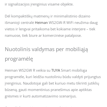
ir signalizacijos įrenginius visame objekte.
Dėl kompaktiškų matmenų ir minimalistinio dizaino
išmanioji centralė
Heiman
WS2GW-R WiFi neužima daug
vietos ir lengvai pritaikoma bet kokiame interjere – tiek
namuose, tiek biure ar komercinėse patalpose.
Nuotolinis valdymas per mobiliąją
programėlę
Heiman WS2GW R veikia su
TUYA
Smart mobiliąja
programėle, kuri leidžia nuotoliniu būdu valdyti prijungtus
įrenginius. Naudotojai gali bet kuriuo metu tikrinti jutiklių
būseną, gauti momentinius pranešimus apie aptiktas
grėsmes ir kurti automatizavimo scenarijus.