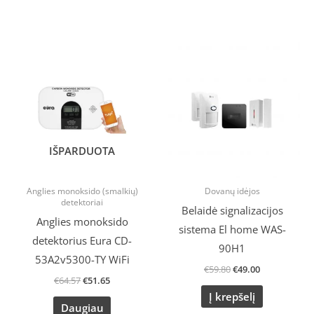
Original
Current
Original
Current
price
price
price
price
was:
is:
was:
is:
€64.57.
€51.65.
€59.80.
€49.00.
IŠPARDUOTA
Anglies monoksido (smalkių)
Dovanų idėjos
detektoriai
Belaidė signalizacijos
Anglies monoksido
sistema El home WAS-
detektorius Eura CD-
90H1
53A2v5300-TY WiFi
€
59.80
€
49.00
€
64.57
€
51.65
Į krepšelį
Daugiau