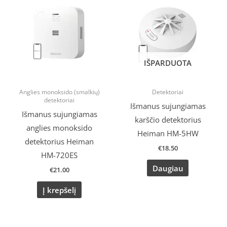
IŠPARDUOTA
Anglies monoksido (smalkių)
Detektoriai
detektoriai
Išmanus sujungiamas
Išmanus sujungiamas
karščio detektorius
anglies monoksido
Heiman HM-5HW
detektorius Heiman
€
18.50
HM-720ES
Daugiau
€
21.00
Į krepšelį