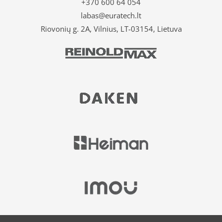
+370 600 64 054
labas@euratech.lt
Riovonių g. 2A, Vilnius, LT-03154, Lietuva