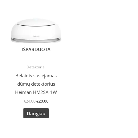
Original
Current
price
price
was:
is:
€24.00.
€20.00.
IŠPARDUOTA
Detektoriai
Belaidis susiejamas
dūmų detektorius
Heiman HM2SA-1W
€
24.00
€
20.00
Daugiau