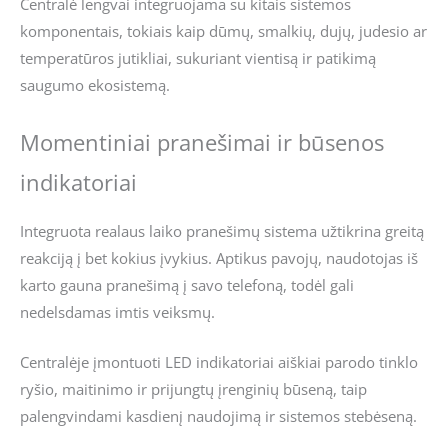
Centralė lengvai integruojama su kitais sistemos
komponentais, tokiais kaip dūmų, smalkių, dujų, judesio ar
temperatūros jutikliai, sukuriant vientisą ir patikimą
saugumo ekosistemą.
Momentiniai pranešimai ir būsenos
indikatoriai
Integruota realaus laiko pranešimų sistema užtikrina greitą
reakciją į bet kokius įvykius. Aptikus pavojų, naudotojas iš
karto gauna pranešimą į savo telefoną, todėl gali
nedelsdamas imtis veiksmų.
Centralėje įmontuoti LED indikatoriai aiškiai parodo tinklo
ryšio, maitinimo ir prijungtų įrenginių būseną, taip
palengvindami kasdienį naudojimą ir sistemos stebėseną.