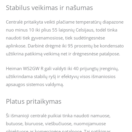
Stabilus veikimas ir našumas
Centralė pritaikyta veikti plačiame temperatūrų diapazone
nuo minus 10 iki plius 55 laipsnių Celsijaus, todėl tinka
naudoti tiek gyvenamosiose, tiek sudėtingesnėse
aplinkose. Darbinė drėgmė iki 95 procentų be kondensato
užtikrina patikimą veikimą net ir drėgnesnėse patalpose.
Heiman WS2GW R gali valdyti iki 40 prijungtų įrenginių,
užtikrindama stabilų ryšį ir efektyvų visos išmaniosios
apsaugos sistemos valdymą.
Platus pritaikymas
Ši išmanioji centralė puikiai tinka naudoti namuose,
butuose, biuruose, viešbučiuose, nuomojamuose
objektuose ar komercinėse patalpose. Tai patikimas