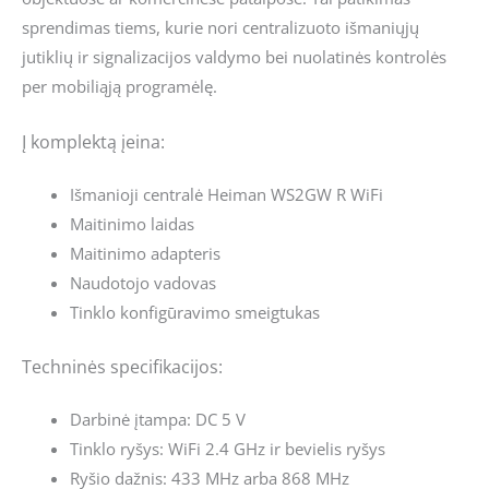
sprendimas tiems, kurie nori centralizuoto išmaniųjų
jutiklių ir signalizacijos valdymo bei nuolatinės kontrolės
per mobiliąją programėlę.
Į komplektą įeina:
Išmanioji centralė Heiman WS2GW R WiFi
Maitinimo laidas
Maitinimo adapteris
Naudotojo vadovas
Tinklo konfigūravimo smeigtukas
Techninės specifikacijos:
Darbinė įtampa: DC 5 V
Tinklo ryšys: WiFi 2.4 GHz ir bevielis ryšys
Ryšio dažnis: 433 MHz arba 868 MHz