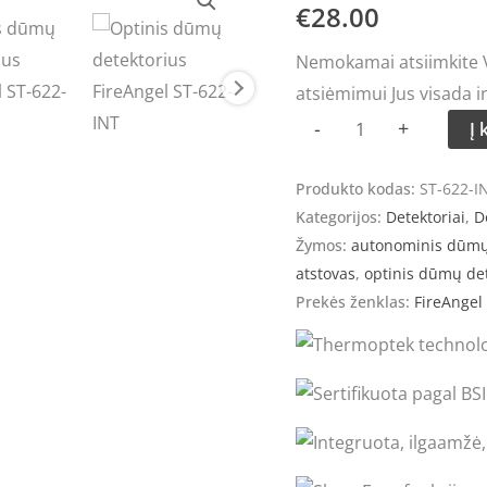
kiekis:
€
28.00
Optinis
Nemokamai atsiimkite Vi
dūmų
atsiėmimui Jus visada i
detektorius
-
+
Į 
FireAngel
ST-
Produkto kodas:
ST-622-I
622-
Kategorijos:
Detektoriai
,
D
INT
Žymos:
autonominis dūmų
atstovas
,
optinis dūmų de
Prekės ženklas:
FireAngel