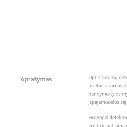
Optinis dūmų detek
Aprašymas
prietaiso tarnavi
bandymo/tylos mygt
įspėjamuosius sign
FireAngel detekto
greitą ir patikimą