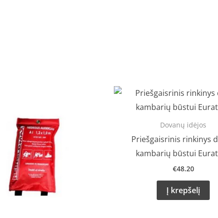
Original
Current
price
price
was:
is:
€13.99.
€9.50.
Dovanų idėjos
Priešgaisrinis rinkinys d
kambarių būstui Eura
€
48.20
Į krepšelį