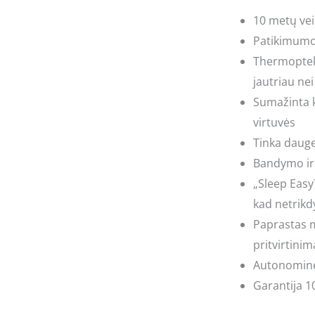
10 metų veik
Patikimumo 
Thermoptek™
jautriau nei 
Sumažinta k
virtuvės
Tinka dauge
Bandymo ir t
„Sleep Easy
kad netrikd
Paprastas m
pritvirtinim
Autonominė 
Garantija 1