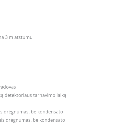
ena 3 m atstumu
 vadovas
visą detektoriaus tarnavimo laiką
inis drėgnumas, be kondensato
inis drėgnumas, be kondensato