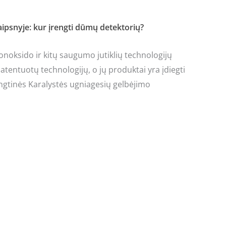
ipsnyje: kur įrengti dūmų detektorių?
noksido ir kitų saugumo jutiklių technologijų
tentuotų technologijų, o jų produktai yra įdiegti
ngtinės Karalystės ugniagesių gelbėjimo