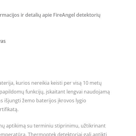
macijos ir detalių apie FireAngel detektorių
vas
erija, kurios nereikia keisti per visą 10 metų
 papildomų funkcijų, įskaitant lengvai naudojamą
 išjungti žemo baterijos įkrovos lygio
tifikatą.
 aptikimą su terminiu stiprinimu, užtikrinant
temperatūrą, Thermoptek detektoriai gali aptikti