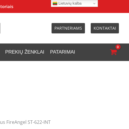
Lietuvių kalba
toriais
PARTNERIAMS
KONTAKTAI
PREKIŲ ŽENKLAI
PATARIMAI
us FireAngel ST-622-INT