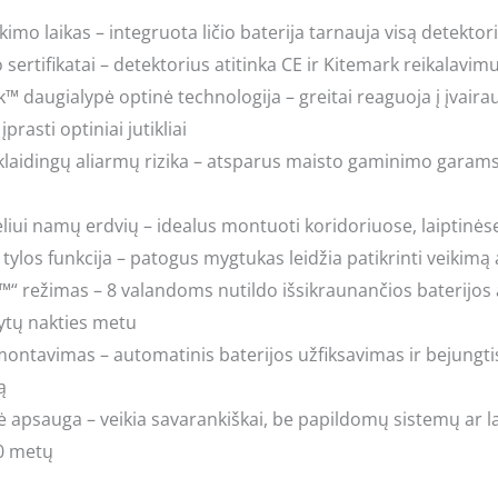
imo laikas – integruota ličio baterija tarnauja visą detektor
sertifikatai – detektorius atitinka CE ir Kitemark reikalavi
 daugialypė optinė technologija – greitai reaguoja į įvairaus
įprasti optiniai jutikliai
laidingų aliarmų rizika – atsparus maisto gaminimo garams, t
liui namų erdvių – idealus montuoti koridoriuose, laiptin
ylos funkcija – patogus mygtukas leidžia patikrinti veikimą a
™“ režimas – 8 valandoms nutildo išsikraunančios baterijos
ytų nakties metu
ontavimas – automatinis baterijos užfiksavimas ir bejungtis
ą
apsauga – veikia savarankiškai, be papildomų sistemų ar l
0 metų