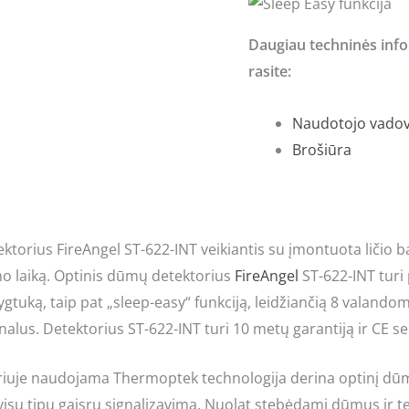
Daugiau techninės infor
rasite:
Naudotojo vado
Brošiūra
torius FireAngel ST-622-INT veikiantis su įmontuota ličio bat
mo laiką. Optinis dūmų detektorius
FireAngel
ST-622-INT turi
uką, taip pat „sleep-easy“ funkciją, leidžiančią 8 valandoms
alus. Detektorius ST-622-INT turi 10 metų garantiją ir CE ser
riuje naudojama Thermoptek technologija derina optinį dūmų
 visų tipų gaisrų signalizavimą. Nuolat stebėdami dūmus ir 