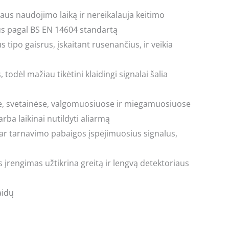
iaus naudojimo laiką ir nereikalauja keitimo
mus pagal BS EN 14604 standartą
 tipo gaisrus, įskaitant rusenančius, ir veikia
odėl mažiau tikėtini klaidingi signalai šalia
ėse, svetainėse, valgomuosiuose ir miegamuosiuose
rba laikinai nutildyti aliarmą
 ar tarnavimo pabaigos įspėjimuosius signalus,
 įrengimas užtikrina greitą ir lengvą detektoriaus
aidų