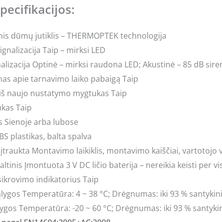
pecifikacijos:
tinis dūmų jutiklis – THERMOPTEK technologija
ignalizacija Taip – mirksi LED
alizacija Optinė – mirksi raudona LED; Akustinė – 85 dB sir
mas apie tarnavimo laiko pabaigą Taip
iš naujo nustatymo mygtukas Taip
kas Taip
 Sienoje arba lubose
S plastikas, balta spalva
įtraukta Montavimo laikiklis, montavimo kaiščiai, vartotojo
ltinis Įmontuota 3 V DC ličio baterija – nereikia keisti per 
šsikrovimo indikatorius Taip
lygos Temperatūra: 4 ~ 38 °C; Drėgnumas: iki 93 % santyk
ygos Temperatūra: -20 ~ 60 °C; Drėgnumas: iki 93 % santyk