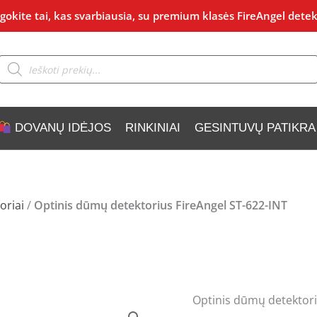
okite tai, kas svarbiausia, su premium klasės FireAngel detek
Products
search
DOVANŲ IDĖJOS
RINKINIAI
GESINTUVŲ PATIKRA
oriai
/
Optinis dūmų detektorius FireAngel ST-622-INT
Optinis dūmų detektori
produkto