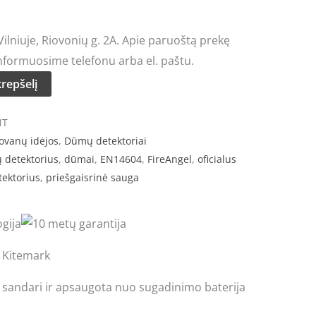
lniuje, Riovonių g. 2A. Apie paruoštą prekę
nformuosime telefonu arba el. paštu.
krepšelį
NT
ovanų idėjos
,
Dūmų detektoriai
 detektorius
,
dūmai
,
EN14604
,
FireAngel
,
oficialus
tektorius
,
priešgaisrinė sauga