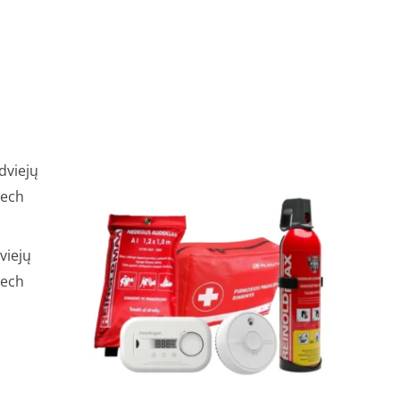
viejų
tech