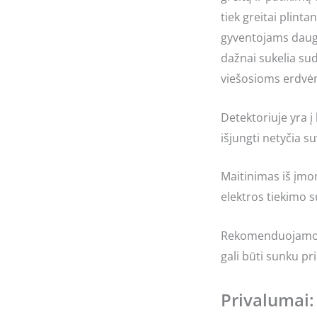
tiek greitai plinta
gyventojams daugi
dažnai sukelia su
viešosioms erdvė
Detektoriuje yra į
išjungti netyčia s
Maitinimas iš įmon
elektros tiekimo s
Rekomenduojamos m
gali būti sunku pri
Privalumai: