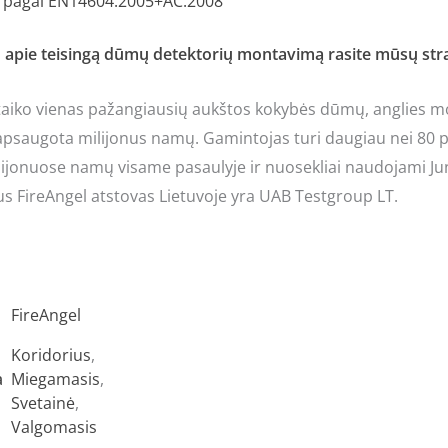
a pagal EN14604:2005+AC:2008
apie teisingą dūmų detektorių montavimą rasite mūsų stra
r taiko vienas pažangiausių aukštos kokybės dūmų, anglies mo
apsaugota milijonus namų. Gamintojas turi daugiau nei 80 pa
lijonuose namų visame pasaulyje ir nuosekliai naudojami Ju
us FireAngel atstovas Lietuvoje yra UAB Testgroup LT.
FireAngel
Koridorius
,
a
Miegamasis
,
Svetainė
,
Valgomasis