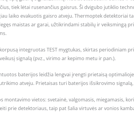
nčius, tiek lėtai rusenančius gaisrus. Ši dvigubo jutiklio tech
au laiko evakuotis gaisro atveju. Thermoptek detektoriai ta
degęs maistas ar garai, užtikrindami stabilų ir veiksmingą 
ms.
 korpusą integruotas TEST mygtukas, skirtas periodiniam prie
uveikusį signalą (pvz., virimo ar kepimo metu ir pan.).
tuotos baterijos leidžia lengvai įrengti prietaisą optimalio
utrikimo atveju. Prietaisas turi baterijos išsikrovimo signalą
ontavimo vietos: svetainė, valgomasis, miegamasis, koridor
eiti prie detektoriaus, taip pat šalia virtuvės ar vonios kamb