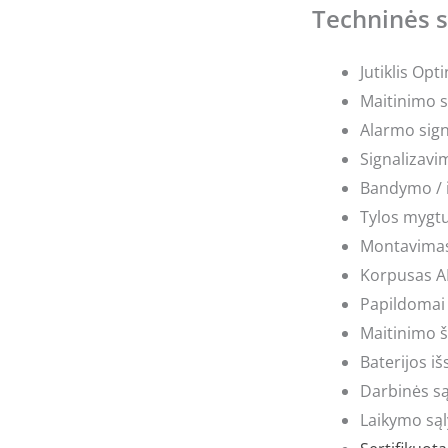
Techninės s
Jutiklis Op
Maitinimo s
Alarmo sign
Signalizavi
Bandymo / 
Tylos mygtu
Montavimas
Korpusas AB
Papildomai 
Maitinimo ša
Baterijos i
Darbinės są
Laikymo sąl