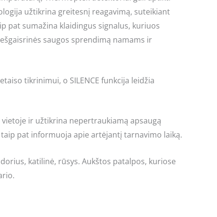
nologija užtikrina greitesnį reagavimą, suteikiant
ip pat sumažina klaidingus signalus, kuriuos
priešgaisrinės saugos sprendimą namams ir
taiso tikrinimui, o SILENCE funkcija leidžia
je vietoje ir užtikrina nepertraukiamą apsaugą
, taip pat informuoja apie artėjantį tarnavimo laiką.
ius, katilinė, rūsys. Aukštos patalpos, kuriose
ario.