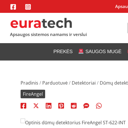
Pereiti
Apsaug
prie
turinio
Apsaugos sistemos namams ir verslui
PREKĖS
SAUGOS MUGĖ
Pradinis
/
Parduotuvė
/
Detektoriai
/
Dūmų detekt
FireAngel