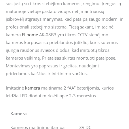
susijusių su tikros stebėjimo kameros įrengimu. Įrengus ją
matomoje vietoje pastato viduje, net įmantriausią
įsibrovėlį atgrasys manymas, kad patalpą saugo moderni ir
profesionali stebėjimo sistema. Tiesą sakant, imitacinė
kamera
El home
AK-08B3 yra tikros CCTV stebėjimo
kameros korpusas su prieblandos jutikliu, kuris sutemus
įjungia raudonus šviesos diodus, kad imituotų tikros
kameros veikimą. Prietaisas skirtas montuoti patalpose.
Montavimas yra paprastas ir greitas, naudojant
pridedamus kaiščius ir tvirtinimo varžtus.
Imitacinė
kamera
maitinama 2 “AA” baterijomis, kurios
leidžia LED diodui mirksėti apie 2-3 mėnesius.
Kamera
Kameros maitinimo įtampa
3V DC