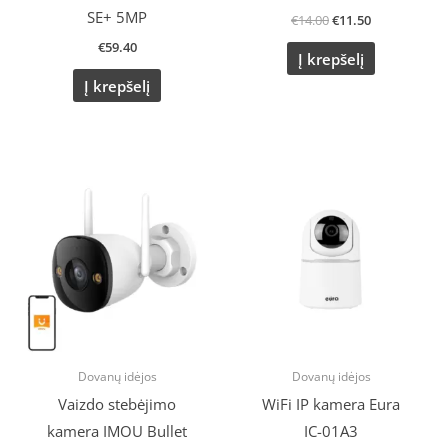
SE+ 5MP
€
14.00
€
11.50
€
59.40
Į krepšelį
Į krepšelį
Original
Current
price
price
was:
is:
€60.83.
€47.99.
Dovanų idėjos
Dovanų idėjos
Vaizdo stebėjimo
WiFi IP kamera Eura
kamera IMOU Bullet
IC-01A3