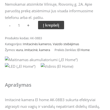
Nemokamai atsiimkite Vilniuje, Riovonių g. 2A. Apie
paruoštą prekę atsiėmimui Jus visada informuosime
telefonu arba el. paštu.
-
+
Į krepšelį
Produkto kodas:
AK-08B3
Kategorijos:
Imitacinės kameros
,
Vaizdo stebėjimas
Žymos:
eura
,
imitacinė
,
kamera
Prekės ženklas:
El Home
Aprašymas
Imitacinė kamera El home AK-08B3 sukurta efektyviai
atgrasyti nuo vagių ir vandalų nepatiriant didelių išlaidų,