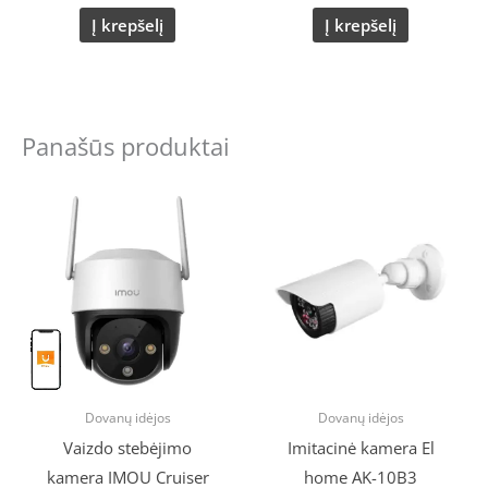
Į krepšelį
Į krepšelį
Panašūs produktai
Original
Current
price
price
was:
is:
€14.00.
€11.50.
Dovanų idėjos
Dovanų idėjos
Vaizdo stebėjimo
Imitacinė kamera El
kamera IMOU Cruiser
home AK-10B3