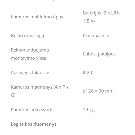
Baterijos (2 x LR6
Kameros maitinimo tipas
1,5 V)
Būsto medžiaga
Plastmasinis
Rekomenduojama
Lubos, patalpos
montavimo vieta
Apsaugos faktorius
IP20
Kameros matmenys (A x P x
ø128 x 90 mm
G)
Kameros neto svoris
145 g
Logistikos duomenys