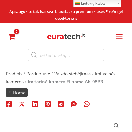
Pereiti
Lietuvių kalba
prie
Apsaugokite tai, kas svarbiausia, su premium klasės FireAngel
detektoriais
turinio
Products
search
Pradinis
/
Parduotuvė
/
Vaizdo stebėjimas
/
Imitacinės
kameros
/
Imitacinė kamera El home AK-08B3
El Home
produkto
Original
Current
kiekis: