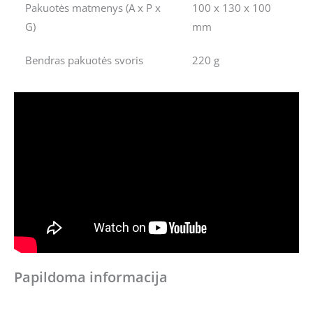
Pakuotės matmenys (A x P x
100 x 130 x 100
G)
mm
Bendras pakuotės svoris
220 g
Papildoma informacija