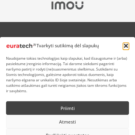
APIE MUS
Tvarkyti sutikimą dėl slapukų
NUOLAIDOS HEROJAMS
PRISTATYMAS
Naudojame tokias technologijas kaip slapukai, kad išsaugotume ir (arba)
PREKIŲ IR PINIGŲ GRĄŽINIMAS
pasiektume įrenginio informaciją. Tai darome siekdami pagerinti
ATSISKAITYMAS
naršymo patirtį ir rodyti (ne)suasmenintus skelbimus. Sutikdami su
D.U.K
šiomis technologijomis, galėsime apdoroti tokius duomenis, kaip
naršymo elgsena ar unikalūs ID šioje svetainėje. Nesutikimas arba
KOKYBĖS POLITIKA
sutikimo atšaukimas gali turėti neigiamos įtakos tam tikroms funkcijoms
SLAPUKŲ POLITIKA
ir savybėms.
PRIVATUMO POLITIKA
SĄLYGOS IR TAISYKLĖS
Priimti
ELEKTRONIKOS RŪŠIAVIMAS
Atmesti