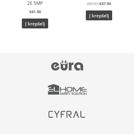
2E 5MP
€
60.83
€
47.99
€
41.90
Į krepšelį
Į krepšelį