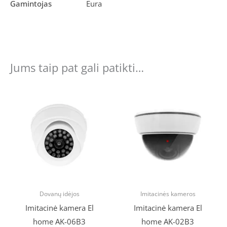
Gamintojas
Eura
Jums taip pat gali patikti…
Original
Current
Original
Current
price
price
price
price
was:
is:
was:
is:
€9.90.
€7.90.
€10.90.
€8.10.
Dovanų idėjos
Imitacinės kameros
Imitacinė kamera El
Imitacinė kamera El
home AK-06B3
home AK-02B3