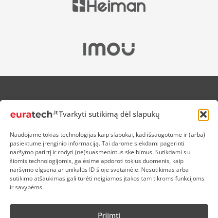
APIE MUS
Tvarkyti sutikimą dėl slapukų
NUOLAIDOS HEROJAMS
PRISTATYMAS
Naudojame tokias technologijas kaip slapukai, kad išsaugotume ir (arba)
PREKIŲ IR PINIGŲ GRĄŽINIMAS
pasiektume įrenginio informaciją. Tai darome siekdami pagerinti
ATSISKAITYMAS
naršymo patirtį ir rodyti (ne)suasmenintus skelbimus. Sutikdami su
D.U.K
šiomis technologijomis, galėsime apdoroti tokius duomenis, kaip
naršymo elgsena ar unikalūs ID šioje svetainėje. Nesutikimas arba
KOKYBĖS POLITIKA
sutikimo atšaukimas gali turėti neigiamos įtakos tam tikroms funkcijoms
SLAPUKŲ POLITIKA
ir savybėms.
PRIVATUMO POLITIKA
SĄLYGOS IR TAISYKLĖS
Priimti
ELEKTRONIKOS RŪŠIAVIMAS