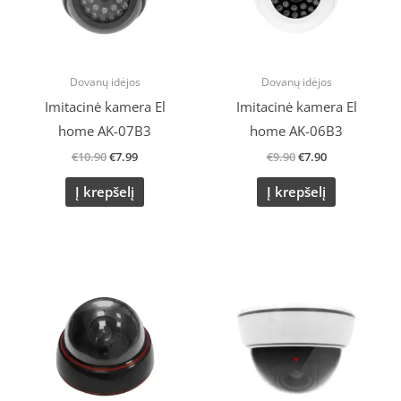
Dovanų idėjos
Dovanų idėjos
Imitacinė kamera El
Imitacinė kamera El
home AK-07B3
home AK-06B3
€
10.90
€
7.99
€
9.90
€
7.90
Į krepšelį
Į krepšelį
Original
Current
Original
Current
price
price
price
price
was:
is:
was:
is:
€10.90.
€8.10.
€10.90.
€8.10.