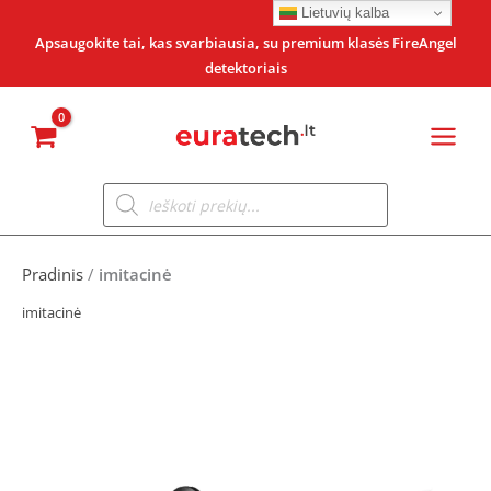
Pereiti
Lietuvių kalba
prie
Apsaugokite tai, kas svarbiausia, su premium klasės FireAngel
detektoriais
turinio
Products
search
Pradinis
/
imitacinė
imitacinė
Original
Current
Original
Current
price
price
price
price
was:
is:
was:
is: