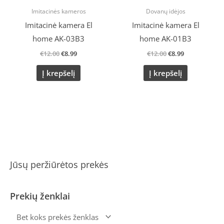
Imitacinės kameros
Dovanų idėjos
Imitacinė kamera El
Imitacinė kamera El
home AK-03B3
home AK-01B3
€
12.00
€
8.99
€
12.00
€
8.99
Į krepšelį
Į krepšelį
Jūsų peržiūrėtos prekės
Prekių ženklai