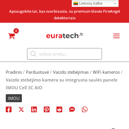
Pereiti
Lietuvių kalba
prie
Apsaugokite tai, kas svarbiausia, su premium klasės FireAngel
detektoriais
turinio
Products
search
Pradinis
/
Parduotuvė
/
Vaizdo stebėjimas
/
WiFi kameros
/
Vaizdo stebėjimo kamera su integruota saulės panele
IMOU Cell 3C AIO
IMOU
produkto