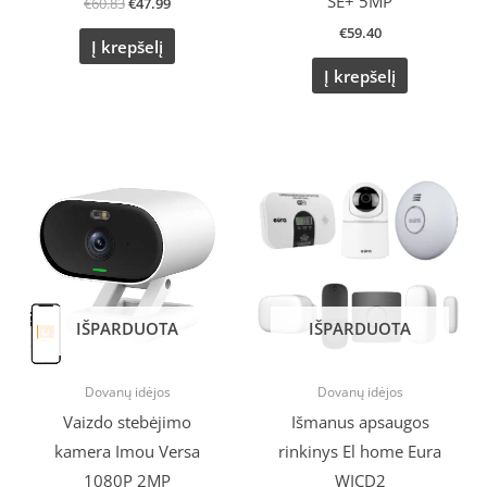
SE+ 5MP
€
60.83
€
47.99
€
59.40
Į krepšelį
Į krepšelį
Original
Current
Original
Current
price
price
price
price
was:
is:
was:
is:
€29.15.
€27.00.
€260.25.
€229.02.
IŠPARDUOTA
IŠPARDUOTA
Dovanų idėjos
Dovanų idėjos
Vaizdo stebėjimo
Išmanus apsaugos
kamera Imou Versa
rinkinys El home Eura
1080P 2MP
WICD2