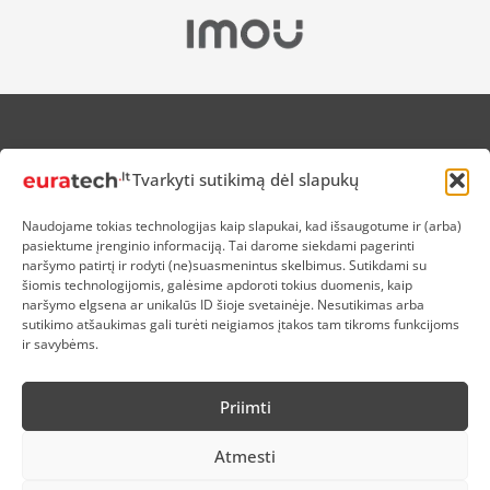
APIE MUS
Tvarkyti sutikimą dėl slapukų
NUOLAIDOS HEROJAMS
PRISTATYMAS
Naudojame tokias technologijas kaip slapukai, kad išsaugotume ir (arba)
PREKIŲ IR PINIGŲ GRĄŽINIMAS
pasiektume įrenginio informaciją. Tai darome siekdami pagerinti
ATSISKAITYMAS
naršymo patirtį ir rodyti (ne)suasmenintus skelbimus. Sutikdami su
D.U.K
šiomis technologijomis, galėsime apdoroti tokius duomenis, kaip
naršymo elgsena ar unikalūs ID šioje svetainėje. Nesutikimas arba
KOKYBĖS POLITIKA
sutikimo atšaukimas gali turėti neigiamos įtakos tam tikroms funkcijoms
SLAPUKŲ POLITIKA
ir savybėms.
PRIVATUMO POLITIKA
SĄLYGOS IR TAISYKLĖS
Priimti
ELEKTRONIKOS RŪŠIAVIMAS
Atmesti