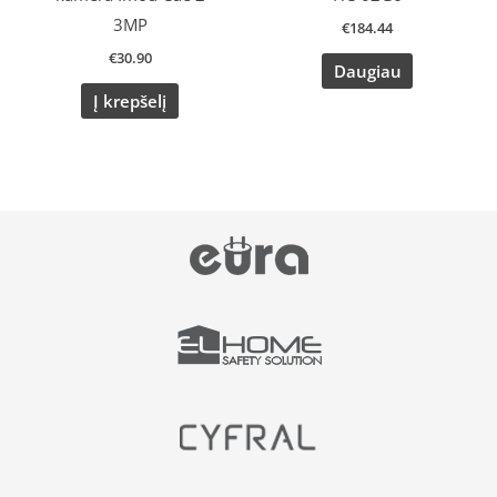
3MP
€
184.44
€
30.90
Daugiau
Į krepšelį