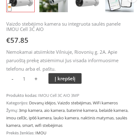
Vaizdo stebėjimo kamera su integruota saulės panele
IMOU Cell 3C AIO
€
57.85
Nemokamai atsiimkite Vilniuje, Riovonių g. 2A. Apie
paruoštą prekę atsiėmimui Jus visada informuosime
telefonu arba el. paštu.
-
+
Į krepšelį
Produkto kodas:
IMOU Cell 3C AIO 3MP
Kategorijos:
Dovanų idėjos
,
Vaizdo stebėjimas
,
WiFi kameros
Žymų:
3mp kamera
,
aio kamera
,
baterinė kamera
,
belaidė kamera
,
imou cell3c
,
ip66 kamera
,
lauko kamera
,
naktinis matymas
,
saulės
kamera
,
smart
,
wifi stebėjimas
Prekės ženklas:
IMOU