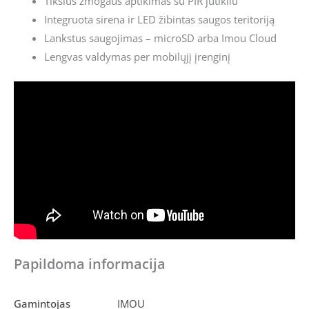
Tikslus žmogaus aptikimas su PIR jutikliu
Integruota sirena ir LED žibintas saugos teritoriją
Lankstus saugojimas – microSD arba Imou Cloud
Lengvas valdymas per mobilųjį įrenginį
Papildoma informacija
Gamintojas
IMOU