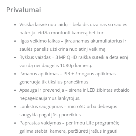
Privalumai
Visiška laisvė nuo laidų – belaidis dizainas su saulės
baterija leidžia montuoti kamerą bet kur.
Ilgas veikimo laikas – įkraunamas akumuliatorius ir
saulės panelis užtikrina nuolatinį veikimą.
Ryškus vaizdas – 3 MP QHD raiška suteikia detalesnį
vaizdą nei daugelis 1080p kamerų.
Išmanus aptikimas – PIR + žmogaus aptikimas
generuoja tik tikslius pranešimus.
Apsauga ir prevencija – sirena ir LED žibintas atbaido
nepageidaujamus lankytojus.
Lankstus saugojimas – microSD arba debesijos
saugykla pagal jūsų poreikius.
Paprastas valdymas – per Imou Life programėlę
galima stebėti kamerą, peržiūrėti įrašus ir gauti