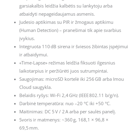
garsiakalbis leidžia kalbėtis su lankytoju arba
atbaidyti nepageidaujamus asmenis.
Judesio aptikimas su PIR ir žmogaus aptikimu
(Human Detection) – pranešimai tik apie svarbius
įvykius.
Integruota 110 dB sirena ir šviesos žibintas įspėjimui
ir atbaidymui.
«Time‑Lapse» režimas leidžia fiksuoti ilgesnius
laikotarpius ir peržiūrėti juos sutrumpintai.
Saugojimas: microSD kortelė iki 256 GB arba Imou
Cloud saugykla.
Belaidis ryšys: Wi‑Fi 2,4 GHz (IEEE 802.11 b/g/n).
Darbinė temperatūra: nuo –20 °C iki +50 °C.
Maitinimas: DC 5 V / 2 A arba per saulės panelį.
Svoris ir matmenys: ~360 g, 168,1 × 96,8 ×
69,5 mm.