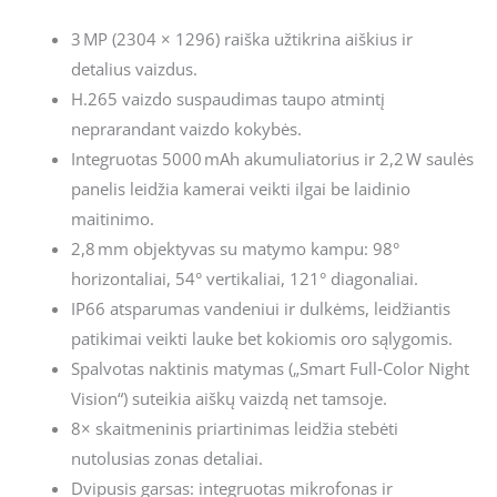
3 MP (2304 × 1296) raiška užtikrina aiškius ir
detalius vaizdus.
H.265 vaizdo suspaudimas taupo atmintį
neprarandant vaizdo kokybės.
Integruotas 5000 mAh akumuliatorius ir 2,2 W saulės
panelis leidžia kamerai veikti ilgai be laidinio
maitinimo.
2,8 mm objektyvas su matymo kampu: 98°
horizontaliai, 54° vertikaliai, 121° diagonaliai.
IP66 atsparumas vandeniui ir dulkėms, leidžiantis
patikimai veikti lauke bet kokiomis oro sąlygomis.
Spalvotas naktinis matymas („Smart Full‑Color Night
Vision“) suteikia aiškų vaizdą net tamsoje.
8× skaitmeninis priartinimas leidžia stebėti
nutolusias zonas detaliai.
Dvipusis garsas: integruotas mikrofonas ir