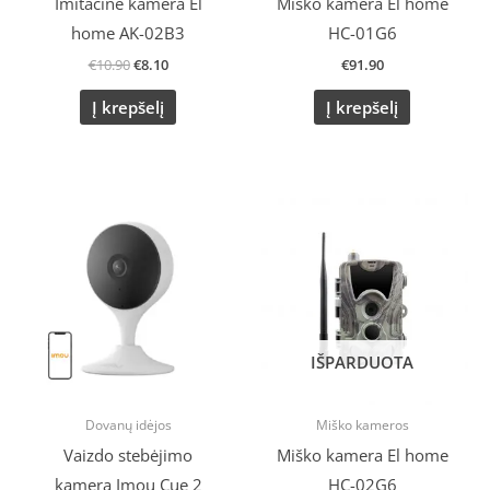
Imitacinė kamera El
Miško kamera El home
home AK-02B3
HC-01G6
€
10.90
€
8.10
€
91.90
Į krepšelį
Į krepšelį
IŠPARDUOTA
Dovanų idėjos
Miško kameros
Vaizdo stebėjimo
Miško kamera El home
kamera Imou Cue 2
HC-02G6