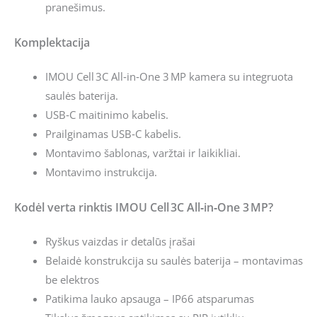
pranešimus.
Komplektacija
IMOU Cell 3C All‑in‑One 3 MP kamera su integruota
saulės baterija.
USB‑C maitinimo kabelis.
Prailginamas USB‑C kabelis.
Montavimo šablonas, varžtai ir laikikliai.
Montavimo instrukcija.
Kodėl verta rinktis IMOU Cell 3C All‑in‑One 3 MP?
Ryškus vaizdas ir detalūs įrašai
Belaidė konstrukcija su saulės baterija – montavimas
be elektros
Patikima lauko apsauga – IP66 atsparumas