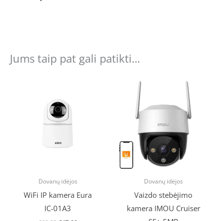
Jums taip pat gali patikti…
Original
Current
price
price
was:
is:
€60.83.
€47.99.
Dovanų idėjos
Dovanų idėjos
WiFi IP kamera Eura
Vaizdo stebėjimo
IC-01A3
kamera IMOU Cruiser