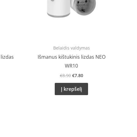
Belaidis valdymas
 lizdas
Išmanus kištukinis lizdas NEO
WR10
€
8.90
€
7.80
Į krepšelį