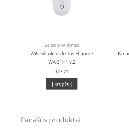
Belaidis valdymas
WiFi kištukinis lizdas El home
Išman
WA-31H1 v.2
€
17.71
Į krepšelį
Panašūs produktai