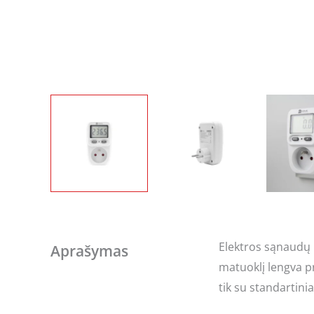
Elektros sąnaudų 
Aprašymas
matuoklį lengva pr
tik su standartini