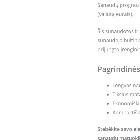
Sąnaudų prognoza
(valiutą eurais).
Šis sunaudotos ir 
sunaudoja buitiniai
prijungto įrengini
Pagrindinės
Lengvas naud
Tikslūs mat
Ekonomiškum
Kompaktiška
Stebėkite savo el
sąnaudų matuokli