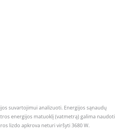
jos suvartojimui analizuoti. Energijos sąnaudų
lektros energijos matuoklį (vatmetrą) galima naudoti
tros lizdo apkrova neturi viršyti 3680 W.