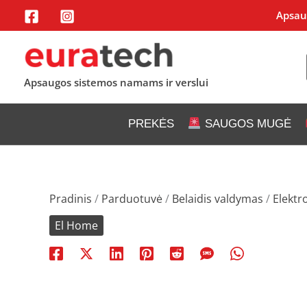
Pereiti
Apsaug
prie
turinio
Apsaugos sistemos namams ir verslui
PREKĖS
SAUGOS MUGĖ
Pradinis
/
Parduotuvė
/
Belaidis valdymas
/
Elektro
El Home