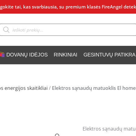
okite tai, kas svarbiausia, su premium klasės FireAngel detek
Products
search
DOVANŲ IDĖJOS
RINKINIAI
GESINTUVŲ PATIKRA
s energijos skaitikliai
/
Elektros sąnaudų matuoklis El hom
Elektros sąnaudų matu
produkto
Original
C