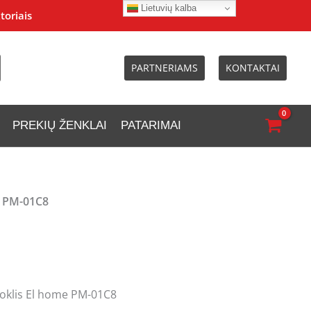
Lietuvių kalba
toriais
PARTNERIAMS
KONTAKTAI
PREKIŲ ŽENKLAI
PATARIMAI
e PM-01C8
oklis El home PM-01C8
urrent