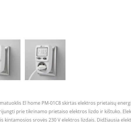
matuoklis El home PM-01C8 skirtas elektros prietaisų energi
ijungti prie tikrinamo prietaiso elektros lizdo ir kištuko. E
ais kintamosios srovės 230 V elektros lizdais. Didžiausia elek