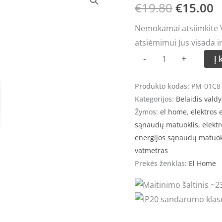
kiekis:
€
19.80
€
15.00
price
p
Elektros
Nemokamai atsiimkite Vi
sąnaudų
was:
is
atsiėmimui Jus visada i
matuoklis
€19.80.
€
-
+
Į 
El
home
Produkto kodas:
PM-01C8
PM-
Kategorijos:
Belaidis vald
01C8
Žymos:
el home
,
elektros 
sąnaudų matuoklis
,
elekt
energijos sąnaudų matuok
vatmetras
Prekės ženklas:
El Home