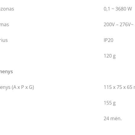
azonas
0,1 ~ 3680 W
imas
200V – 276V~
rius
IP20
120 g
omenys
nys (A x P x G)
115 x 75 x 6
155 g
24 mėn.