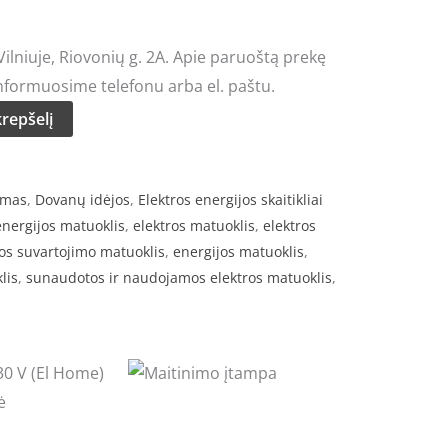
rice
lniuje, Riovonių g. 2A. Apie paruoštą prekę
:
nformuosime telefonu arba el. paštu.
15.00.
krepšelį
ymas
,
Dovanų idėjos
,
Elektros energijos skaitikliai
energijos matuoklis
,
elektros matuoklis
,
elektros
ros suvartojimo matuoklis
,
energijos matuoklis
,
lis
,
sunaudotos ir naudojamos elektros matuoklis
,