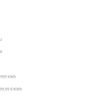
Hz
 W
9999 KWh
99,99 €/KWh