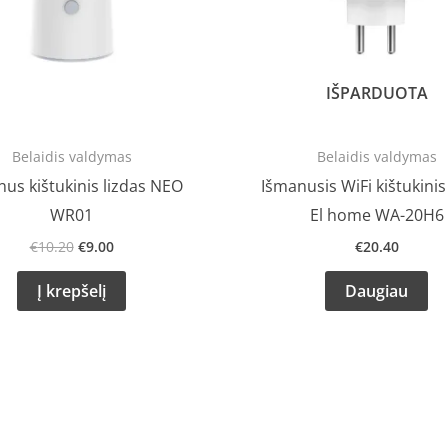
IŠPARDUOTA
Belaidis valdymas
Belaidis valdymas
us kištukinis lizdas NEO
Išmanusis WiFi kištukinis
WR01
El home WA-20H6
€
10.20
€
9.00
€
20.40
Į krepšelį
Daugiau