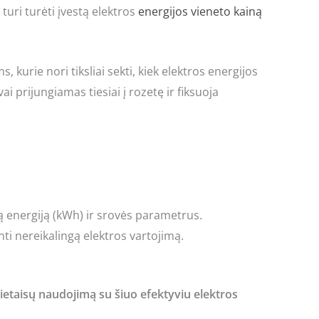
uri turėti įvestą elektros
energijos vieneto kainą
urie nori tiksliai sekti, kiek elektros energijos
ai prijungiamas tiesiai į rozetę ir fiksuoja
 energiją (kWh) ir srovės parametrus.
i nereikalingą elektros vartojimą.
rietaisų naudojimą su šiuo efektyviu elektros