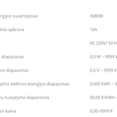
rgijos suvartojimas
3680W
inio apkrova
16A
AC 230V/ 50 
 diapazonas
0,0 W ~ 9999
os diapazonas
0,0 V ~ 9999 V
tos elektros energijos diapazonas
0,000 KWh ~ 
dų nustatymo diapazonas
00,00 €/KWh~
os kaina
0,00–9999 €