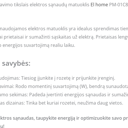
vimo tikslais elektros sąnaudų matuoklis
El home
PM-01C8 t
naudojamos elektros matuoklis yra idealus sprendimas tiems, k
 prietaisai ir sumažinti sąskaitas už elektrą. Prietaisas lengv
o energijos suvartojimą realiu laiku.
 savybės:
ojimas: Tiesiog įjunkite į rozetę ir prijunkite įrenginį.
avimai: Rodo momentinį suvartojimą (W), bendrą sunaudotą
o sekimas: Padeda įvertinti energijos sąnaudas ir sumažint
s dizainas: Tinka bet kuriai rozetei, neužima daug vietos.
ektros sąnaudas, taupykite energiją ir optimizuokite savo p
u!