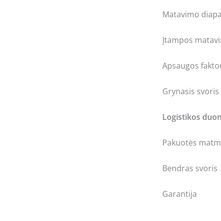
Matavimo diap
Įtampos matav
Apsaugos fakto
Grynasis svoris
Logistikos du
Pakuotės matme
Bendras svoris
Garantija