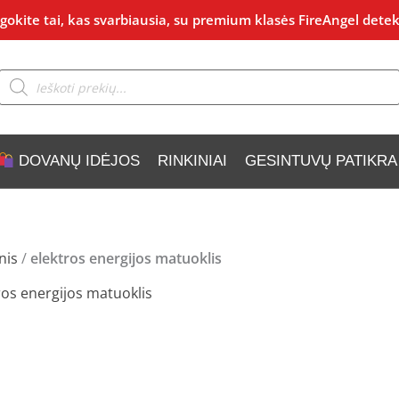
okite tai, kas svarbiausia, su premium klasės FireAngel detek
Products
search
DOVANŲ IDĖJOS
RINKINIAI
GESINTUVŲ PATIKRA
nis
/
elektros energijos matuoklis
ros energijos matuoklis