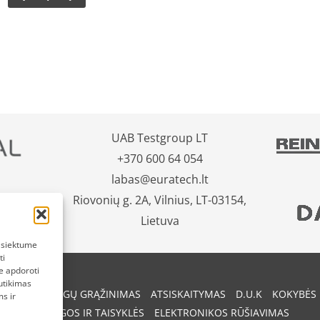
UAB Testgroup LT
+370 600 64 054
labas@euratech.lt
Riovonių g. 2A, Vilnius, LT-03154,
Lietuva
pasiektume
ti
e apdoroti
utikimas
REKIŲ IR PINIGŲ GRĄŽINIMAS
ATSISKAITYMAS
D.U.K
KOKYBĖS 
s ir
SĄLYGOS IR TAISYKLĖS
ELEKTRONIKOS RŪŠIAVIMAS