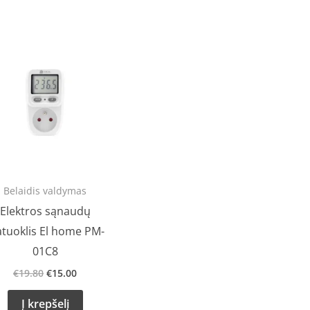
Original
Current
price
price
was:
is:
€19.80.
€15.00.
Belaidis valdymas
Elektros sąnaudų
tuoklis El home PM-
01C8
€
19.80
€
15.00
Į krepšelį