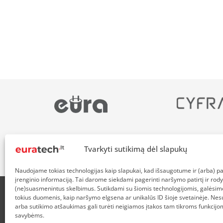
Tvarkyti sutikimą dėl slapukų
Naudojame tokias technologijas kaip slapukai, kad išsaugotume ir (arba) 
įrenginio informaciją. Tai darome siekdami pagerinti naršymo patirtį ir rody
(ne)suasmenintus skelbimus. Sutikdami su šiomis technologijomis, galėsim
tokius duomenis, kaip naršymo elgsena ar unikalūs ID šioje svetainėje. Nes
APIE MUS
NUOLAIDOS HEROJAMS
PRISTATYMAS
P
arba sutikimo atšaukimas gali turėti neigiamos įtakos tam tikroms funkcijom
savybėms.