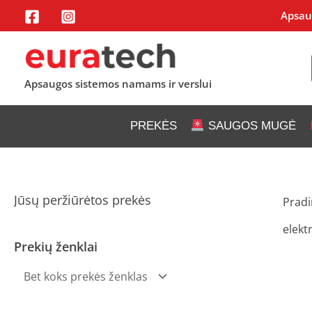
Pereiti
Apsaug
prie
turinio
Apsaugos sistemos namams ir verslui
PREKĖS
SAUGOS MUGĖ
Jūsų peržiūrėtos prekės
Pradi
elekt
Prekių ženklai