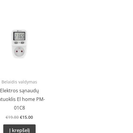
Original
Current
price
price
was:
is:
€19.80.
€15.00.
Belaidis valdymas
Elektros sąnaudų
tuoklis El home PM-
01C8
€
19.80
€
15.00
Į krepšelį