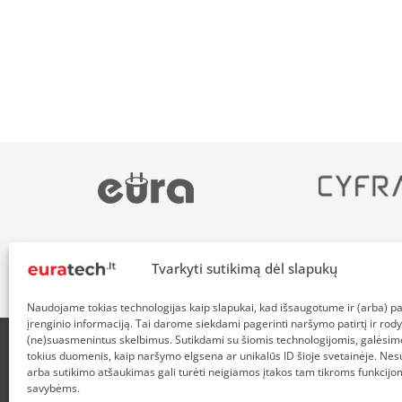
Tvarkyti sutikimą dėl slapukų
Naudojame tokias technologijas kaip slapukai, kad išsaugotume ir (arba) 
įrenginio informaciją. Tai darome siekdami pagerinti naršymo patirtį ir rody
(ne)suasmenintus skelbimus. Sutikdami su šiomis technologijomis, galėsim
tokius duomenis, kaip naršymo elgsena ar unikalūs ID šioje svetainėje. Nes
APIE MUS
NUOLAIDOS HEROJAMS
PRISTATYMAS
P
arba sutikimo atšaukimas gali turėti neigiamos įtakos tam tikroms funkcijom
savybėms.