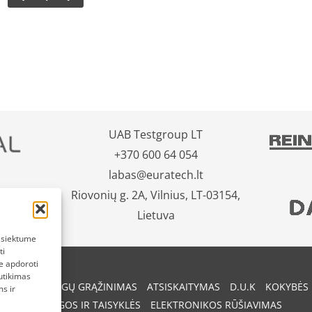
UAB Testgroup LT
+370 600 64 054
labas@euratech.lt
Riovonių g. 2A, Vilnius, LT-03154,
Lietuva
pasiektume
ti
e apdoroti
utikimas
REKIŲ IR PINIGŲ GRĄŽINIMAS
ATSISKAITYMAS
D.U.K
KOKYBĖS 
s ir
SĄLYGOS IR TAISYKLĖS
ELEKTRONIKOS RŪŠIAVIMAS