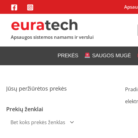
Pereiti
Apsaug
prie
turinio
Apsaugos sistemos namams ir verslui
PREKĖS
SAUGOS MUGĖ
Jūsų peržiūrėtos prekės
Pradi
elekt
Prekių ženklai