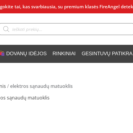
okite tai, kas svarbiausia, su premium klasės FireAngel detek
Products
search
DOVANŲ IDĖJOS
RINKINIAI
GESINTUVŲ PATIKRA
nis
/
elektros sąnaudų matuoklis
ros sąnaudų matuoklis