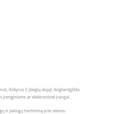
rus, išskyrus C (degių dujų). Angliarūgštės
s įrenginiams ar elektroninei įrangai.
ų ir patogų tvirtinimą prie sienos.