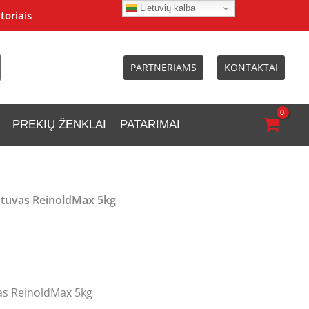
Lietuvių kalba
toriais
PARTNERIAMS
KONTAKTAI
PREKIŲ ŽENKLAI
PATARIMAI
ntuvas ReinoldMax 5kg
as ReinoldMax 5kg