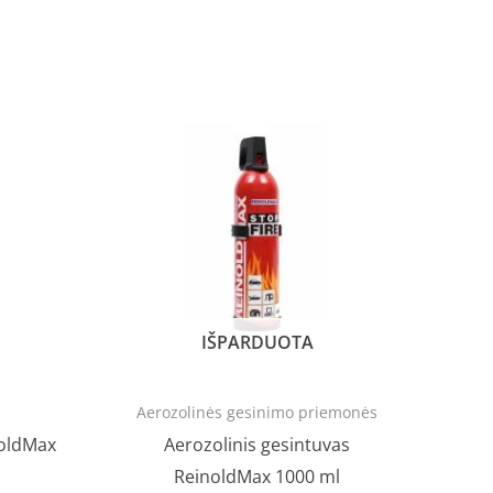
rent
Original
Current
ce
price
price
was:
is:
.00.
€11.00.
€8.00.
IŠPARDUOTA
Aerozolinės gesinimo priemonės
noldMax
Aerozolinis gesintuvas
ReinoldMax 1000 ml