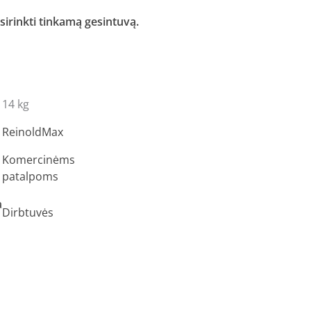
sirinkti tinkamą gesintuvą.
14 kg
ReinoldMax
Komercinėms
patalpoms
a
Dirbtuvės