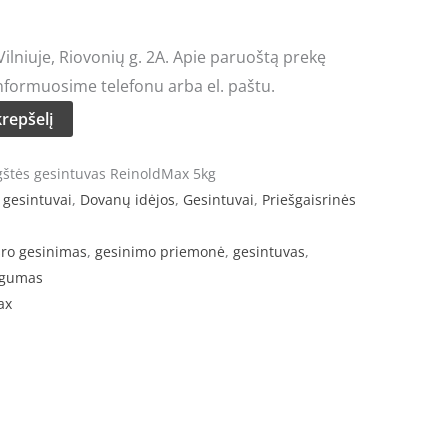
lniuje, Riovonių g. 2A. Apie paruoštą prekę
nformuosime telefonu arba el. paštu.
krepšelį
gštės gesintuvas ReinoldMax 5kg
 gesintuvai
,
Dovanų idėjos
,
Gesintuvai
,
Priešgaisrinės
sro gesinimas
,
gesinimo priemonė
,
gesintuvas
,
gumas
ax