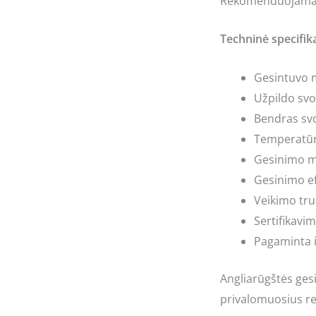
Rekomenduojama p
Techninė specifika
Gesintuvo m
Užpildo svor
Bendras svo
Temperatūro
Gesinimo m
Gesinimo e
Veikimo tru
Sertifikavim
Pagaminta ir
Angliarūgštės gesi
privalomuosius re