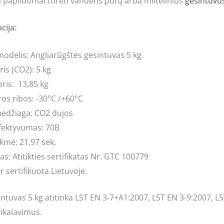
apildomai turėti vandens putų arba miltelinius
gesintuvu
cija:
odelis: Angliarūgštės gesintuvas 5 kg
is (CO2): 5 kg
ris: 13,85 kg
s ribos: -30°C /+60°C
edžiaga: CO2 dujos
fektyvumas: 70B
kmė: 21,97 sek.
as: Atitikties sertifikatas Nr. GTC 100779
 sertifikuota Lietuvoje.
ntuvas 5 kg atitinka LST EN 3-7+A1:2007, LST EN 3-9:2007, L
ikalavimus.