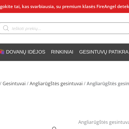
okite tai, kas svarbiausia, su premium klasės FireAngel detek
Products
search
DOVANŲ IDĖJOS
RINKINIAI
GESINTUVŲ PATIKRA
/
Gesintuvai
/
Angliarūgštės gesintuvai
/
Angliarūgštės gesi
Angliarūgštės gesintuv
produkto