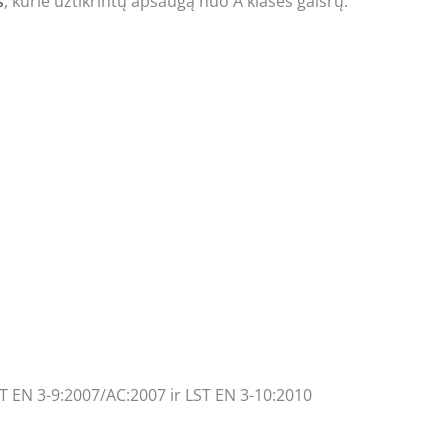
s
, kurie užtikrintų apsaugą nuo A klasės gaisrų.
ST EN 3-9:2007/AC:2007 ir LST EN 3-10:2010