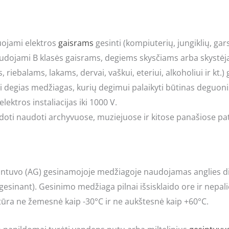
jami elektros
gaisrams
gesinti (kompiuterių, jungiklių, ga
audojami B klasės gaisrams, degiems skysčiams arba skystė
riebalams, lakams, dervai, vaškui, eteriui, alkoholiui ir kt.) g
nti degias medžiagas, kurių degimui palaikyti būtinas deguoni
elektros instaliacijas iki 1000 V.
oti naudoti archyvuose, muziejuose ir kitose panašiose pa
intuvo (AG) gesinamojoje medžiagoje naudojamas anglies di
 (gesinant). Gesinimo medžiaga pilnai išsisklaido ore ir nepa
ūra ne žemesnė kaip -30°C ir ne aukštesnė kaip +60°C.