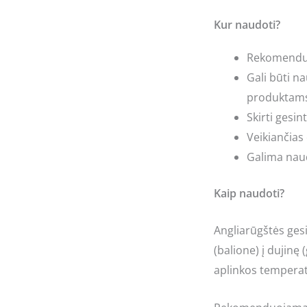
Kur naudoti?
Rekomenduo
Gali būti n
produktams, 
Skirti gesi
Veikiančias 
Galima naud
Kaip naudoti?
Angliarūgštės ges
(balione) į dujinę
aplinkos temperat