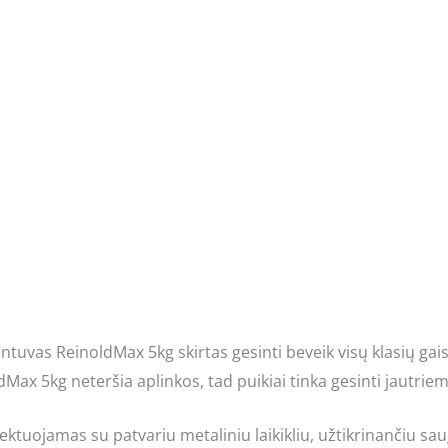
ntuvas ReinoldMax 5kg skirtas gesinti beveik visų klasių gais
Max 5kg neteršia aplinkos, tad puikiai tinka gesinti jautriem
tuojamas su patvariu metaliniu laikikliu, užtikrinančiu saug