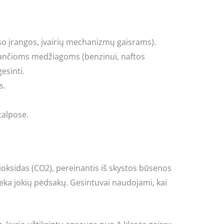
rso įrangos, įvairių mechanizmų gaisrams).
jančioms medžiagoms (benzinui, naftos
esinti.
s.
talpose.
oksidas (CO2), pereinantis iš skystos būsenos
lieka jokių pėdsakų. Gesintuvai naudojami, kai