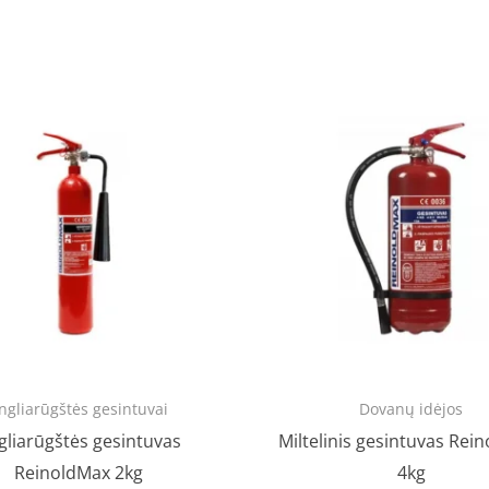
Original
Cur
price
pri
was:
is:
€34.00.
€27
ngliarūgštės gesintuvai
Dovanų idėjos
gliarūgštės gesintuvas
Miltelinis gesintuvas Rei
ReinoldMax 2kg
4kg