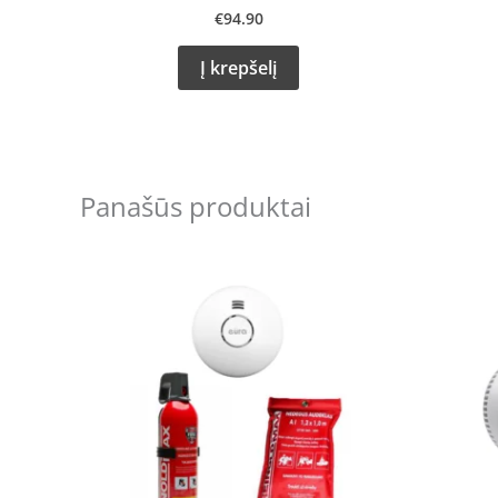
€
94.90
Į krepšelį
Panašūs produktai