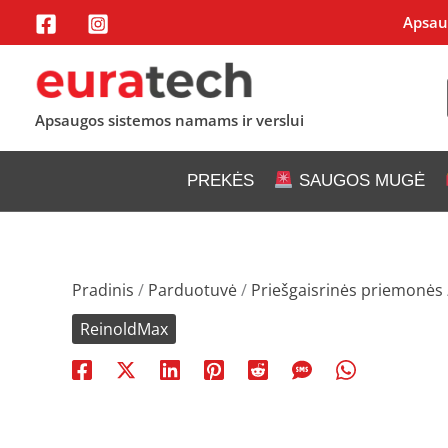
Pereiti
Apsaug
prie
turinio
Apsaugos sistemos namams ir verslui
PREKĖS
SAUGOS MUGĖ
Pradinis
/
Parduotuvė
/
Priešgaisrinės priemonės
ReinoldMax