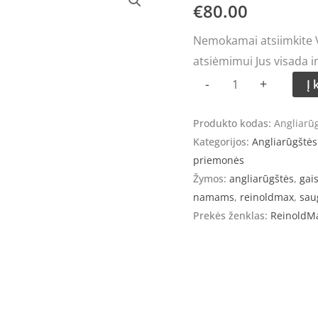
kiekis:
€
80.00
Angliarūgštės
Nemokamai atsiimkite Vi
gesintuvas
atsiėmimui Jus visada i
ReinoldMax
-
+
Į 
5kg
Produkto kodas:
Angliarū
Kategorijos:
Angliarūgštės
priemonės
Žymos:
angliarūgštės
,
gai
namams
,
reinoldmax
,
sau
Prekės ženklas:
ReinoldM