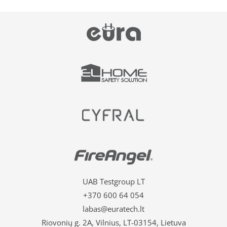
UAB Testgroup LT
+370 600 64 054
labas@euratech.lt
Riovonių g. 2A, Vilnius, LT-03154, Lietuva