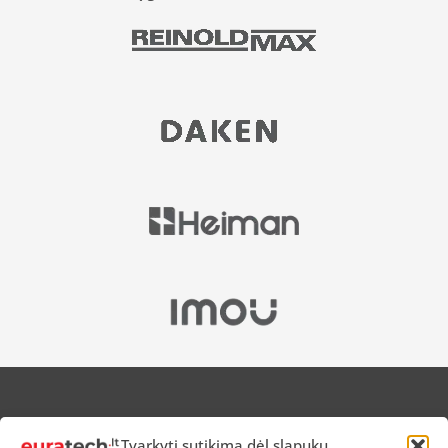
APIE MUS
Tvarkyti sutikimą dėl slapukų
NUOLAIDOS HEROJAMS