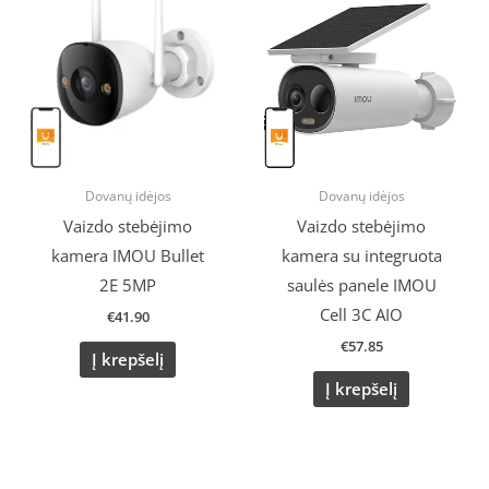
Dovanų idėjos
Dovanų idėjos
Vaizdo stebėjimo
Vaizdo stebėjimo
kamera IMOU Bullet
kamera su integruota
2E 5MP
saulės panele IMOU
Cell 3C AIO
€
41.90
€
57.85
Į krepšelį
Į krepšelį