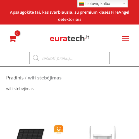
Pereiti
Lietuvių kalba
prie
Apsaugokite tai, kas svarbiausia, su premium klasės FireAngel
detektoriais
turinio
Products
search
Pradinis
/
wifi stebėjimas
wifi stebėjimas