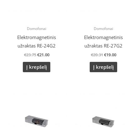
Domofonai
Domofonai
Elektromagnetinis
Elektromagnetinis
užraktas RE-24G2
užraktas RE-27G2
€
23.75
€
21.00
€
20.31
€
19.00
Į krepšelį
Į krepšelį
Original
Current
price
price
was:
is:
€18.84.
€17.00.