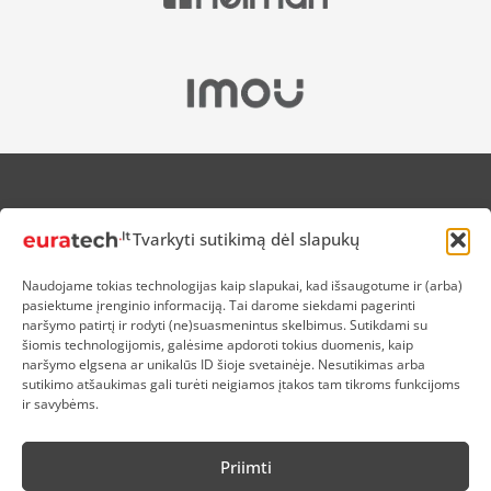
APIE MUS
Tvarkyti sutikimą dėl slapukų
NUOLAIDOS HEROJAMS
PRISTATYMAS
Naudojame tokias technologijas kaip slapukai, kad išsaugotume ir (arba)
PREKIŲ IR PINIGŲ GRĄŽINIMAS
pasiektume įrenginio informaciją. Tai darome siekdami pagerinti
ATSISKAITYMAS
naršymo patirtį ir rodyti (ne)suasmenintus skelbimus. Sutikdami su
D.U.K
šiomis technologijomis, galėsime apdoroti tokius duomenis, kaip
naršymo elgsena ar unikalūs ID šioje svetainėje. Nesutikimas arba
KOKYBĖS POLITIKA
sutikimo atšaukimas gali turėti neigiamos įtakos tam tikroms funkcijoms
SLAPUKŲ POLITIKA
ir savybėms.
PRIVATUMO POLITIKA
SĄLYGOS IR TAISYKLĖS
Priimti
ELEKTRONIKOS RŪŠIAVIMAS