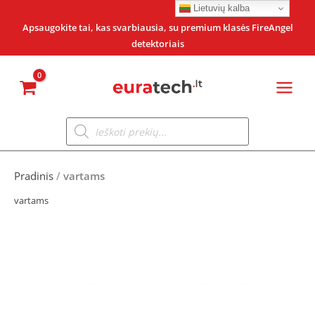
Pereiti
Lietuvių kalba
prie
Apsaugokite tai, kas svarbiausia, su premium klasės FireAngel
detektoriais
turinio
Products
search
Pradinis
/
vartams
vartams
Original
Current
price
price
was:
is: