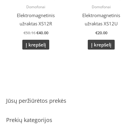
Domofonai
Domofonai
Elektromagnetinis
Elektromagnetinis
užraktas XS12R
užraktas XS12U
€
50.16
€
40.00
€
20.00
Į krepšelį
Į krepšelį
Jūsų peržiūrėtos prekės
Prekių kategorijos