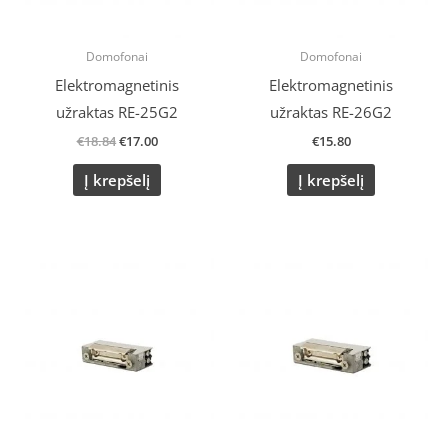
Domofonai
Domofonai
Elektromagnetinis
Elektromagnetinis
užraktas RE-25G2
užraktas RE-26G2
€
18.84
€
17.00
€
15.80
Į krepšelį
Į krepšelį
Original
Current
price
price
was:
is:
€50.16.
€40.00.