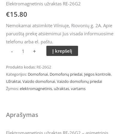
Elektromagnetinis užraktas RE-26G2
€
15.80
Nemokamai atsiimkite Vilniuje, Riovonių g. 2A. Apie
paruoštą prekę atsiėmimui Jus visada informuosime
telefonu arba el. paštu.
-
+
Į krepšelį
Produkto kodas:
RE-26G2
Kategorijos:
Domofonai
,
Domofonų priedai
,
Įeigos kontrolė
,
Užraktai
,
Vaizdo domofonai
,
Vaizdo domofonų priedai
Žymos:
elektromagnetinis
,
užraktas
,
vartams
Aprašymas
Elektromagnetinis užraktas RE-26G2 – asimetrinis,