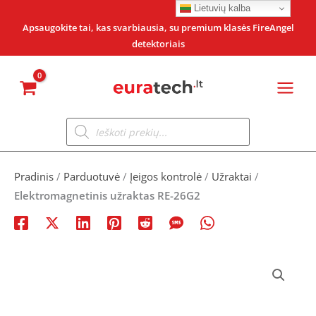
Pereiti
Lietuvių kalba
prie
Apsaugokite tai, kas svarbiausia, su premium klasės FireAngel
detektoriais
turinio
Products
search
Pradinis
/
Parduotuvė
/
Įeigos kontrolė
/
Užraktai
/
Elektromagnetinis užraktas RE-26G2
produkto
kiekis:
Elektromagnetinis