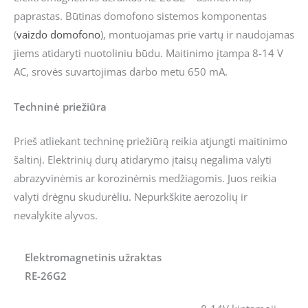
paprastas. Būtinas domofono sistemos komponentas
(
vaizdo domofono
), montuojamas prie vartų ir naudojamas
jiems atidaryti nuotoliniu būdu. Maitinimo įtampa 8-14 V
AC, srovės suvartojimas darbo metu 650 mA.
Techninė priežiūra
Prieš atliekant techninę priežiūrą reikia atjungti maitinimo
šaltinį. Elektrinių durų atidarymo įtaisų negalima valyti
abrazyvinėmis ar korozinėmis medžiagomis. Juos reikia
valyti drėgnu skudurėliu. Nepurkškite aerozolių ir
nevalykite alyvos.
Elektromagnetinis užraktas
RE-26G2