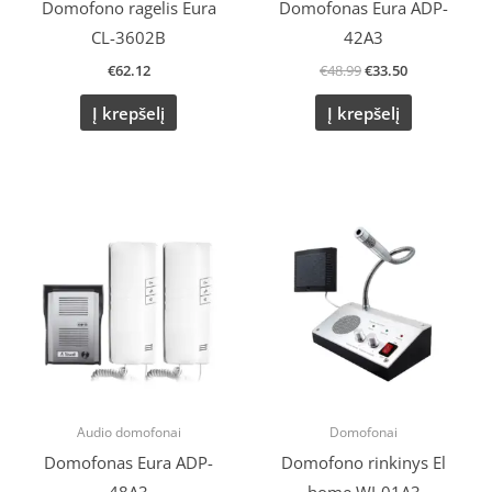
Domofono ragelis Eura
Domofonas Eura ADP-
CL-3602B
42A3
€
62.12
€
48.99
€
33.50
Į krepšelį
Į krepšelį
Original
Current
Original
Current
price
price
price
price
was:
is:
was:
is:
€49.90.
€43.50.
€48.64.
€40.60.
Audio domofonai
Domofonai
Domofonas Eura ADP-
Domofono rinkinys El