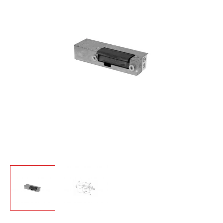
užraktas
RE-
26G2