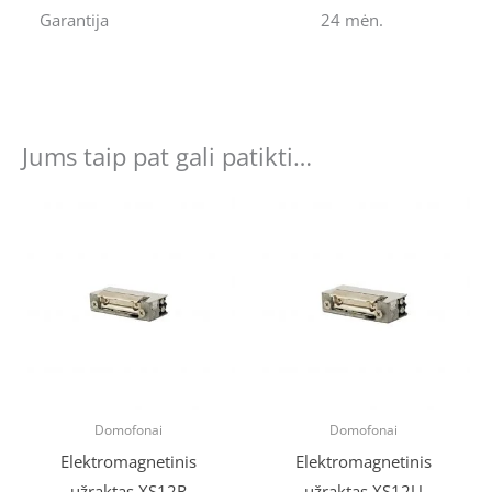
Garantija
24 mėn.
Jums taip pat gali patikti…
Original
Current
price
price
was:
is:
€50.16.
€40.00.
Domofonai
Domofonai
Elektromagnetinis
Elektromagnetinis
užraktas XS12R
užraktas XS12U