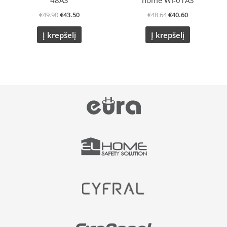
48A3
home WI-01A3
€
49.90
€
43.50
€
48.64
€
40.60
Į krepšelį
Į krepšelį