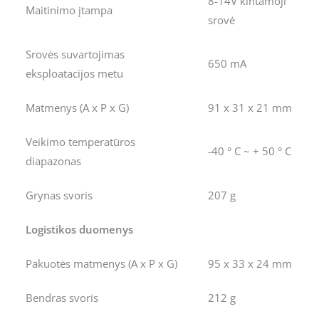
8-14V kintamoji
Maitinimo įtampa
srovė
Srovės suvartojimas
650 mA
eksploatacijos metu
Matmenys (A x P x G)
91 x 31 x 21 mm
Veikimo temperatūros
-40 ° C ~ + 50 ° C
diapazonas
Grynas svoris
207 g
Logistikos duomenys
Pakuotės matmenys (A x P x G)
95 x 33 x 24 mm
Bendras svoris
212 g