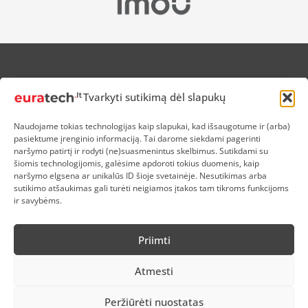
APIE MUS
Tvarkyti sutikimą dėl slapukų
NUOLAIDOS HEROJAMS
PRISTATYMAS
Naudojame tokias technologijas kaip slapukai, kad išsaugotume ir (arba)
PREKIŲ IR PINIGŲ GRĄŽINIMAS
pasiektume įrenginio informaciją. Tai darome siekdami pagerinti
ATSISKAITYMAS
naršymo patirtį ir rodyti (ne)suasmenintus skelbimus. Sutikdami su
D.U.K
šiomis technologijomis, galėsime apdoroti tokius duomenis, kaip
naršymo elgsena ar unikalūs ID šioje svetainėje. Nesutikimas arba
KOKYBĖS POLITIKA
sutikimo atšaukimas gali turėti neigiamos įtakos tam tikroms funkcijoms
SLAPUKŲ POLITIKA
ir savybėms.
PRIVATUMO POLITIKA
SĄLYGOS IR TAISYKLĖS
Priimti
ELEKTRONIKOS RŪŠIAVIMAS
Atmesti
Peržiūrėti nuostatas