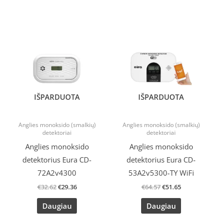
Original
Current
Original
Current
price
price
price
price
was:
is:
was:
is:
€32.62.
€29.36.
€64.57.
€51.65.
IŠPARDUOTA
IŠPARDUOTA
Anglies monoksido (smalkių)
Anglies monoksido (smalkių)
detektoriai
detektoriai
Anglies monoksido
Anglies monoksido
detektorius Eura CD-
detektorius Eura CD-
72A2v4300
53A2v5300-TY WiFi
€
32.62
€
29.36
€
64.57
€
51.65
Daugiau
Daugiau