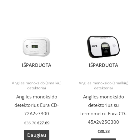
Original
Current
price
price
was:
is:
€36.70.
€27.69.
IŠPARDUOTA
IŠPARDUOTA
Anglies monoksido (smalkių)
Anglies monoksido (smalkių)
detektoriai
detektoriai
Anglies monoksido
Anglies monoksido
detektorius Eura CD-
detektorius su
72A2v7300
termometru Eura CD-
45A2v25G300
€
36.70
€
27.69
€
38.33
Daugiau