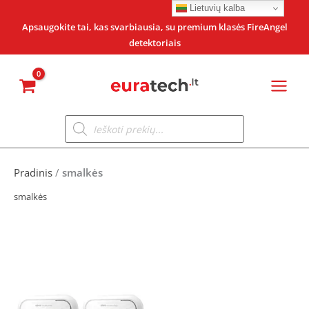
Pereiti
Lietuvių kalba
prie
Apsaugokite tai, kas svarbiausia, su premium klasės FireAngel
detektoriais
turinio
Products
search
Pradinis
/
smalkės
smalkės