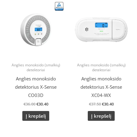
Original
Current
Original
Current
price
price
price
price
was:
is:
was:
is:
€36.00.
€30.40.
€37.50.
€30.40.
Anglies monoksido (smalkių)
Anglies monoksido (smalkių)
detektoriai
detektoriai
Anglies monoksido
Anglies monoksido
detektorius X-Sense
detektorius X-Sense
CO03D
XC04-WX
€
36.00
€
30.40
€
37.50
€
30.40
Į krepšelį
Į krepšelį