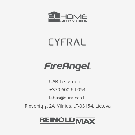
UAB Testgroup LT
+370 600 64 054
labas@euratech.lt
Riovonių g. 2A, Vilnius, LT-03154, Lietuva