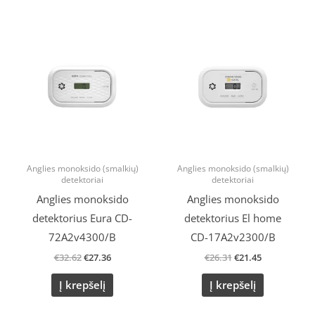
Original
Current
Original
Current
price
price
price
price
was:
is:
was:
is:
€32.62.
€27.36.
€26.31.
€21.45.
Anglies monoksido (smalkių)
Anglies monoksido (smalkių)
detektoriai
detektoriai
Anglies monoksido
Anglies monoksido
detektorius Eura CD-
detektorius El home
72A2v4300/B
CD-17A2v2300/B
€
32.62
€
27.36
€
26.31
€
21.45
Į krepšelį
Į krepšelį