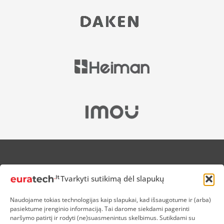
APIE MUS
Tvarkyti sutikimą dėl slapukų
NUOLAIDOS HEROJAMS
PRISTATYMAS
Naudojame tokias technologijas kaip slapukai, kad išsaugotume ir (arba)
PREKIŲ IR PINIGŲ GRĄŽINIMAS
pasiektume įrenginio informaciją. Tai darome siekdami pagerinti
ATSISKAITYMAS
naršymo patirtį ir rodyti (ne)suasmenintus skelbimus. Sutikdami su