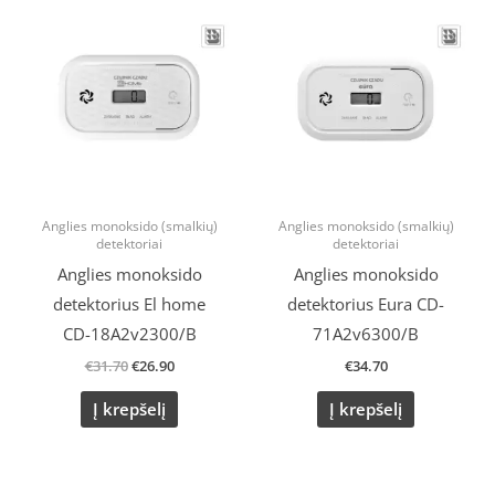
price
price
was:
is:
€31.70.
€26.90.
Anglies monoksido (smalkių)
Anglies monoksido (smalkių)
detektoriai
detektoriai
Anglies monoksido
Anglies monoksido
detektorius El home
detektorius Eura CD-
CD-18A2v2300/B
71A2v6300/B
€
31.70
€
26.90
€
34.70
Į krepšelį
Į krepšelį