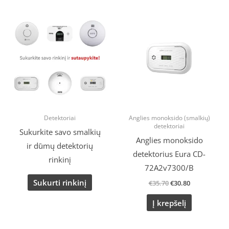
Original
Current
price
price
was:
is:
€35.70.
€30.80.
Detektoriai
Anglies monoksido (smalkių)
detektoriai
Sukurkite savo smalkių
Anglies monoksido
ir dūmų detektorių
detektorius Eura CD-
rinkinį
72A2v7300/B
Sukurti rinkinį
€
35.70
€
30.80
Į krepšelį