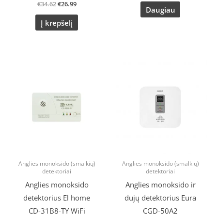
€
34.62
€
26.99
Daugiau
Į krepšelį
Original
Current
Original
Current
price
price
price
price
was:
is:
was:
is:
€57.88.
€39.99.
€51.93.
€42.60.
Anglies monoksido (smalkių)
Anglies monoksido (smalkių)
detektoriai
detektoriai
Anglies monoksido
Anglies monoksido ir
detektorius El home
dujų detektorius Eura
CD-31B8-TY WiFi
CGD-50A2