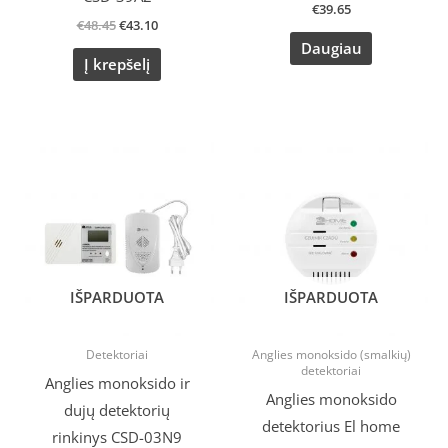
€
39.65
€
48.45
€
43.10
Daugiau
Į krepšelį
IŠPARDUOTA
IŠPARDUOTA
Detektoriai
Anglies monoksido (smalkių)
detektoriai
Anglies monoksido ir
Anglies monoksido
dujų detektorių
detektorius El home
rinkinys CSD-03N9