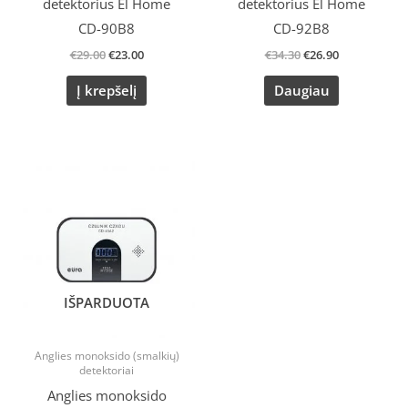
detektorius El Home
detektorius El Home
CD-90B8
CD-92B8
€
29.00
€
23.00
€
34.30
€
26.90
Į krepšelį
Daugiau
IŠPARDUOTA
Anglies monoksido (smalkių)
detektoriai
Anglies monoksido