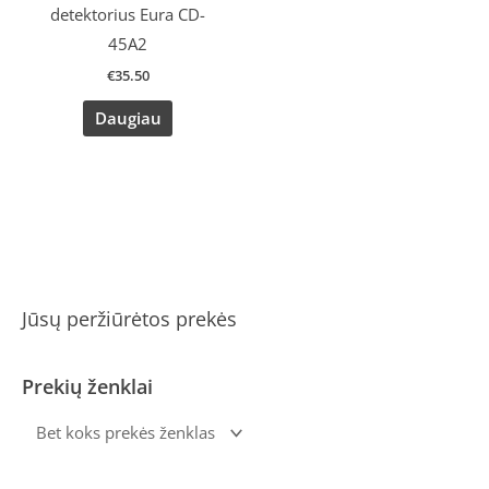
detektorius Eura CD-
45A2
€
35.50
Daugiau
Jūsų peržiūrėtos prekės
Prekių ženklai