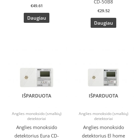
CD-50B8
€
49.61
€
29.52
Daugiau
Daugiau
IŠPARDUOTA
IŠPARDUOTA
Anglies monoksido (smalkių)
Anglies monoksido (smalkių)
detektoriai
detektoriai
Anglies monoksido
Anglies monoksido
detektorius Eura CD-
detektorius El home