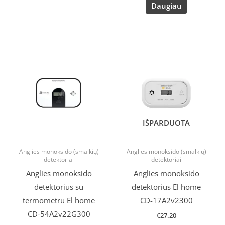
Daugiau
Original
Current
price
price
was:
is:
€34.62.
€26.99.
IŠPARDUOTA
Anglies monoksido (smalkių)
Anglies monoksido (smalkių)
detektoriai
detektoriai
Anglies monoksido
Anglies monoksido
detektorius su
detektorius El home
termometru El home
CD-17A2v2300
CD-54A2v22G300
€
27.20