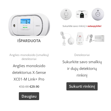
Original
Current
price
price
was:
is:
€32.00.
€29.90.
IŠPARDUOTA
Anglies monoksido (smalkių)
Detektoriai
detektoriai
Sukurkite savo smalkių
Anglies monoksido
ir dujų detektorių
detektorius X-Sense
rinkinį
XC01-M Link+ Pro
Sukurti rinkinį
€
32.00
€
29.90
Daugiau