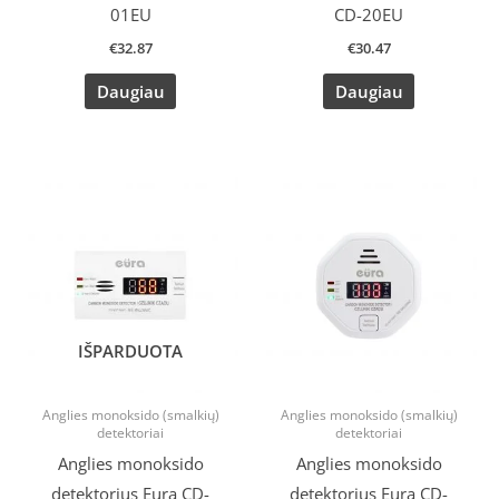
01EU
CD-20EU
€
32.87
€
30.47
Daugiau
Daugiau
Original
Current
price
price
was:
is:
€36.70.
€25.99.
IŠPARDUOTA
Anglies monoksido (smalkių)
Anglies monoksido (smalkių)
detektoriai
detektoriai
Anglies monoksido
Anglies monoksido
detektorius Eura CD-
detektorius Eura CD-