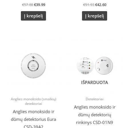
€
57.88
€
39.99
€
51.93
€
42.60
Į krepšelį
Į krepšelį
Original
Current
price
price
was:
is:
€48.45.
€43.10.
IŠPARDUOTA
Anglies monoksido (smalkių)
Detektoriai
detektoriai
Anglies monoksido ir
Anglies monoksido ir
dūmų detektorių
dūmų detektorius Eura
rinkinys CSD-01N9
CSD-39A2