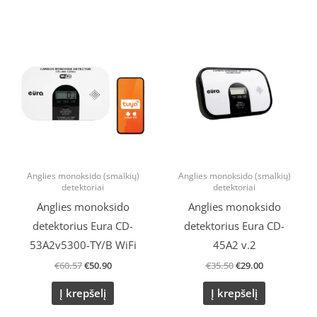
Original
Current
Original
Current
price
price
price
price
was:
is:
was:
is:
€60.57.
€50.90.
€35.50.
€29.00.
Anglies monoksido (smalkių)
Anglies monoksido (smalkių)
detektoriai
detektoriai
Anglies monoksido
Anglies monoksido
detektorius Eura CD-
detektorius Eura CD-
53A2v5300-TY/B WiFi
45A2 v.2
€
60.57
€
50.90
€
35.50
€
29.00
Į krepšelį
Į krepšelį