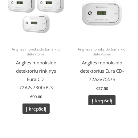
Anglies monoksido (smalkių)
Anglies monoksido (smalkių)
detektoriai
detektoriai
Anglies monoksido
Anglies monoksido
detektorių rinkinys
detektorius Eura CD-
Eura CD-
72A2v755/B
72A2v7300/B-3
€
27.50
€
90.00
Į krepšelį
Į krepšelį
Original
Current