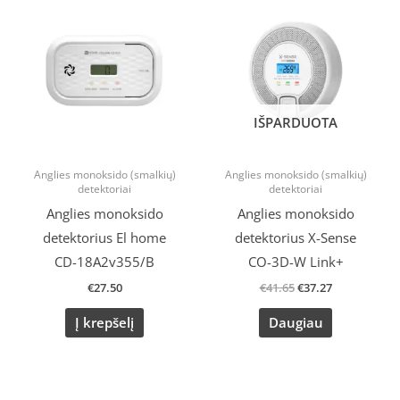
price
price
was:
is:
€41.65.
€37.27.
IŠPARDUOTA
Anglies monoksido (smalkių)
Anglies monoksido (smalkių)
detektoriai
detektoriai
Anglies monoksido
Anglies monoksido
detektorius El home
detektorius X-Sense
CD-18A2v355/B
CO-3D-W Link+
€
27.50
€
41.65
€
37.27
Į krepšelį
Daugiau
Original
Current