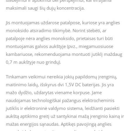
maksimali saugi šių dujų koncentracija.
Jis montuojamas uždarose patalpose, kuriose yra anglies
monoksido atsiradimo tikimybė. Norint stebėti, ar
patalpoje nėra anglies monoksido, prietaisas turi būti
montuojamas galvos aukštyje (pvz., miegamuosiuose
kambariuose, rekomenduojama montuoti jutiklį maždaug
0,7 m aukštyje nuo grindų).
Tinkamam veikimui nereikia jokių papildomų įrenginių,
maitinimo laidų, išskyrus dvi 1,5V DC baterijas. Jis yra
mažo dydžio, uždarytas viename korpuse. Jame
naudojamas technologiškai pažangus elektrocheminis
jutiklis ir elektroninė valdymo sistema, leidžianti pasiekti
aukštą aptikimo greitį už santykinai mažą įrenginio kainą ir
mažas energijos sąnaudas. Aptikęs pavojingą anglies