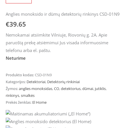
Anglies monoksido ir dūmų detektorių rinkinys CSD-01N9
€
39.65
Nemokamai atsiimkite Vilniuje, Riovonių g. 2A. Apie
paruoštą prekę atsiėmimui Jus visada informuosime
telefonu arba el. paštu.
Neturime
Produkto kodas:
CSD-01N9
Kategorijos:
Detektoriai
,
Detektorių rinkiniai
Žymos:
anglies monoksidas
,
CO
,
detektorius
,
dūmai
,
jutiklis
,
rinkinys
,
smalkės
Prekės ženklas:
El Home