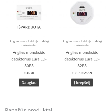
€36.70.
€25.99.
IŠPARDUOTA
Anglies monoksido (smalkių)
Anglies monoksido (smalkių)
detektoriai
detektoriai
Anglies monoksido
Anglies monoksido
detektorius Eura CD-
detektorius Eura CD-
80B8
82B8
€
36.70
€
36.70
€
25.99
Daugiau
Į krepšelį
Panašūs produktai