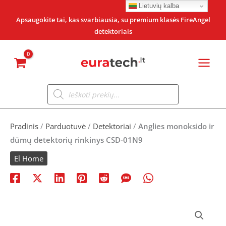
Pereiti
Lietuvių kalba
prie
Apsaugokite tai, kas svarbiausia, su premium klasės FireAngel
detektoriais
turinio
Products
search
Pradinis
/
Parduotuvė
/
Detektoriai
/
Anglies monoksido ir
dūmų detektorių rinkinys CSD-01N9
El Home