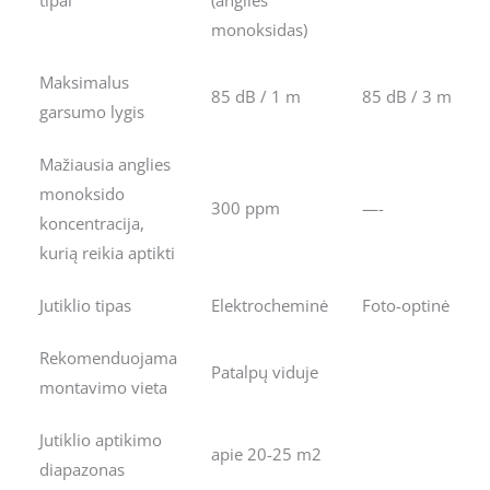
tipai
(anglies
monoksidas)
Maksimalus
85 dB / 1 m
85 dB / 3 m
garsumo lygis
Mažiausia anglies
monoksido
300 ppm
—-
koncentracija,
kurią reikia aptikti
Jutiklio tipas
Elektrocheminė
Foto-optinė
Rekomenduojama
Patalpų viduje
montavimo vieta
Jutiklio aptikimo
apie 20-25 m2
diapazonas