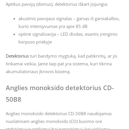
Aptikus pavojų (dūmus), detektorius iškart įsijungia:
akustinis pavojaus signalas – garsas iš garsiakalbio,
kurio intensyvumas yra apie 85 dB
optinė signalizacija – LED diodas, esantis įrenginio
korpuso priekyje
Detektorius
turi bandymo mygtuką, kad patikrintų, ar jis
tinkamai veikia. Jame taip pat yra sistema, kuri tikrina
akumuliatoriaus įkrovos būseną.
Anglies monoksido detektorius CD-
50B8
Anglies monoksido detektorius CD-50B8 naudojamas
nuolatiniam anglies monoksido (CO) buvimo ore
stebėjimui ir aptikimui bei perspėjimui, kai viršijama