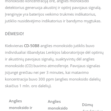
monoksido koncentraciją ore, anglies monoksido
detektorius generuoja akustinį ir optinį pavojaus signalą.
Įrenginyje yra baterijos veikimo trukmės indikatorius,
jutiklio nusidėvėjimo indikatorius ir bandymo mygtukas.
DĖMESIO!
Kiekvienas
CD-50B8
anglies monoksido jutiklis buvo
individualiai išbandytas Lenkijos laboratorijoje dėl optinių
ir akustinių pavojaus signalų, suaktyvintų dėl anglies
monoksido (CO) buvimo atmosferoje. Pavojaus signalas
įsijungė greičiau nei per 3 minutes, kai matavimo
koncentracija buvo 300 ppm (anglies monoksido dalelių
skaičius 1 mln. oro dalelių).
Anglies
Anglies
Dūmų
monoksido ir
monoksido