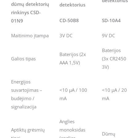
detektorius
dūmų detektorių
detektorius
rinkinys CSD-
CD-50B8
SD-10A4
01N9
Maitinimo įtampa
3V DC
9V DC
Baterijos
Baterijos (2x
Galios tipas
(3x CR2450
AAA 1,5V)
3V)
Energijos
suvartojimas –
<10 µA / 100
<10 µA / 20
budėjimo /
mA
mA
signalizacija
Anglies
Aptiktų grėsmių
monoksidas
Dūmų