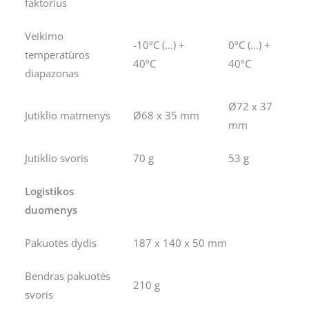
faktorius
Veikimo
-10ºC (…) +
0ºC (…) +
temperatūros
40ºC
40ºC
diapazonas
Ø72 x 37
Jutiklio matmenys
Ø68 x 35 mm
mm
Jutiklio svoris
70 g
53 g
Logistikos
duomenys
Pakuotės dydis
187 x 140 x 50 mm
Bendras pakuotės
210 g
svoris