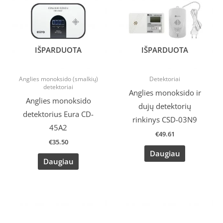
IŠPARDUOTA
IŠPARDUOTA
Anglies monoksido (smalkių)
Detektoriai
detektoriai
Anglies monoksido ir
Anglies monoksido
dujų detektorių
detektorius Eura CD-
rinkinys CSD-03N9
45A2
€
49.61
€
35.50
Daugiau
Daugiau
Original
Current
price
price
was:
is: