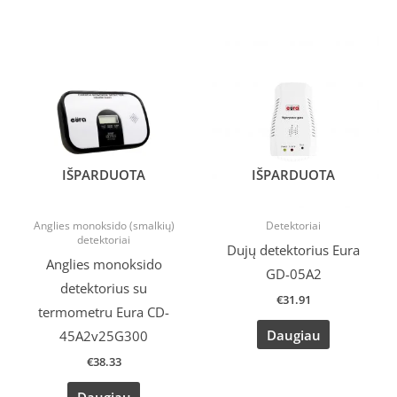
IŠPARDUOTA
IŠPARDUOTA
Anglies monoksido (smalkių)
Detektoriai
detektoriai
Dujų detektorius Eura
Anglies monoksido
GD-05A2
detektorius su
€
31.91
termometru Eura CD-
Daugiau
45A2v25G300
€
38.33
Daugiau