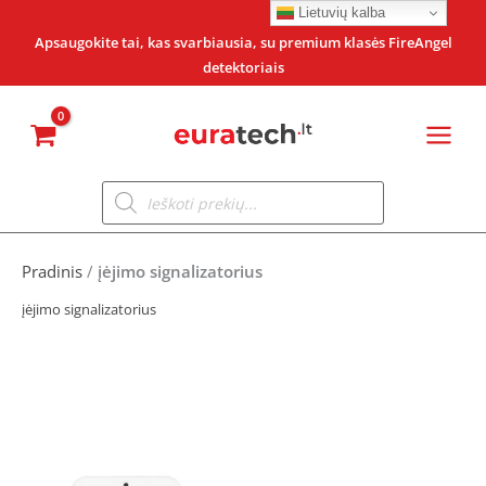
Pereiti
Lietuvių kalba
prie
Apsaugokite tai, kas svarbiausia, su premium klasės FireAngel
detektoriais
turinio
Products
search
Pradinis
/
įėjimo signalizatorius
įėjimo signalizatorius