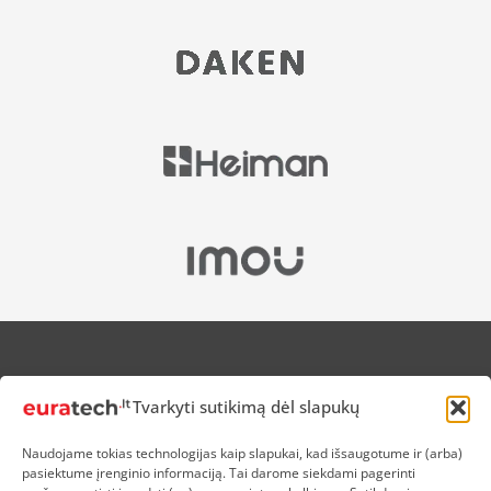
APIE MUS
Tvarkyti sutikimą dėl slapukų
NUOLAIDOS HEROJAMS
PRISTATYMAS
Naudojame tokias technologijas kaip slapukai, kad išsaugotume ir (arba)
PREKIŲ IR PINIGŲ GRĄŽINIMAS
pasiektume įrenginio informaciją. Tai darome siekdami pagerinti
ATSISKAITYMAS