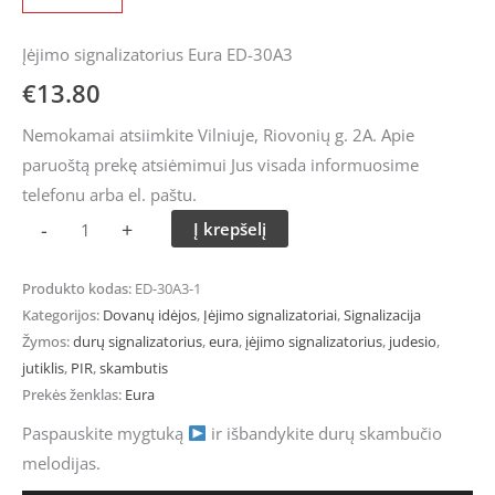
Įėjimo signalizatorius Eura ED-30A3
€
13.80
Nemokamai atsiimkite Vilniuje, Riovonių g. 2A. Apie
paruoštą prekę atsiėmimui Jus visada informuosime
telefonu arba el. paštu.
-
+
Į krepšelį
Produkto kodas:
ED-30A3-1
Kategorijos:
Dovanų idėjos
,
Įėjimo signalizatoriai
,
Signalizacija
Žymos:
durų signalizatorius
,
eura
,
įėjimo signalizatorius
,
judesio
,
jutiklis
,
PIR
,
skambutis
Prekės ženklas:
Eura
Paspauskite mygtuką
ir išbandykite durų skambučio
melodijas.