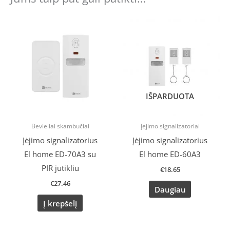
IŠPARDUOTA
Bevieliai skambučiai
Įėjimo signalizatoriai
Įėjimo signalizatorius
Įėjimo signalizatorius
El home ED-70A3 su
El home ED-60A3
PIR jutikliu
€
18.65
€
27.46
Daugiau
Į krepšelį