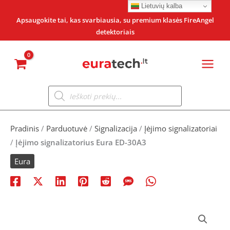
Pereiti
Lietuvių kalba
prie
Apsaugokite tai, kas svarbiausia, su premium klasės FireAngel
detektoriais
turinio
Products
search
Pradinis
/
Parduotuvė
/
Signalizacija
/
Įėjimo signalizatoriai
/
Įėjimo signalizatorius Eura ED-30A3
Eura
produkto
kiekis: