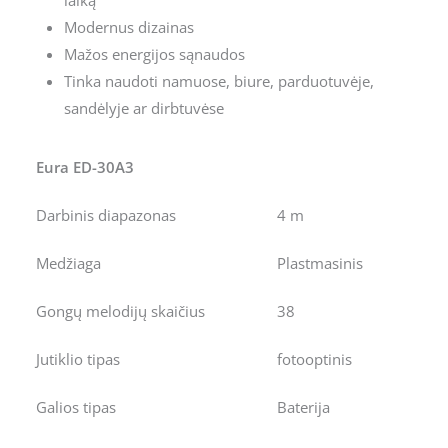
Modernus dizainas
Mažos energijos sąnaudos
Tinka naudoti namuose, biure, parduotuvėje,
sandėlyje ar dirbtuvėse
Eura ED-30A3
Darbinis diapazonas
4 m
Medžiaga
Plastmasinis
Gongų melodijų skaičius
38
Jutiklio tipas
fotooptinis
Galios tipas
Baterija