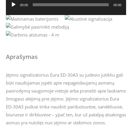
00:00
00:00
Audio
grotuvas
Aprašymas
Įėjimo signalizatorius Eura ED-30A3 su judesio jutikliu gali
būti naudojamas įspėti apie nepageidaujamų asmenų
pasirodymą saugomoje vietoje arba pranešti apie laukiamo
žmogaus atėjimą prie įėjimo. Įėjimo signalizatorius Eura
ED-30A3 puikiai tinka naudoti parduotuvėse, sandėliuose,
biuruose ir dirbtuvėse – ypač ten, kur už patalpą atsakingas
asmuo yra nutolęs nuo įėjimo ar stebimos zonos.