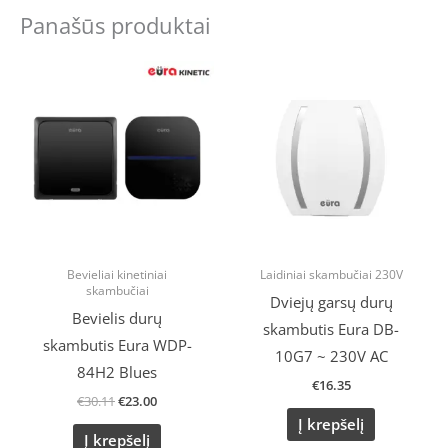
Panašūs produktai
Original
Current
price
price
was:
is:
€30.11.
€23.00.
Bevieliai kinetiniai
Laidiniai skambučiai 230V
skambučiai
Dviejų garsų durų
Bevielis durų
skambutis Eura DB-
skambutis Eura WDP-
10G7 ~ 230V AC
84H2 Blues
€
16.35
€
30.11
€
23.00
Į krepšelį
Į krepšelį