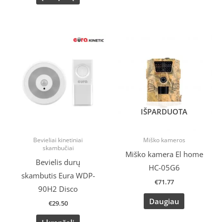
IŠPARDUOTA
Bevieliai kinetiniai
Miško kameros
skambučiai
Miško kamera El home
Bevielis durų
HC-05G6
skambutis Eura WDP-
€
71.77
90H2 Disco
Daugiau
€
29.50