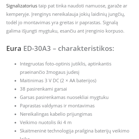
Signalizatorius
taip pat tinka naudoti namuose, garaže ar
kemperyje. Įrenginys nereikalauja jokių laidinių jungčių,
todėl jo montavimas yra greitas ir paprastas. Signalą
galima išjungti mygtuku, esančiu ant įrenginio korpuso.
Eura
ED-30A3 – charakteristikos:
Integruotas foto-optinis jutiklis, aptinkantis
praeinančio žmogaus judesį
Maitinimas 3 V DC (2 × AA baterijos)
38 pasirenkami garsai
Garsas pasirenkamas nuosekliai mygtuku
Paprastas valdymas ir montavimas
Nereikalingas kabelio prijungimas
Veikimo nuotolis iki 4 m
Skaitmeninė technologija prailgina baterijų veikimo
laiką