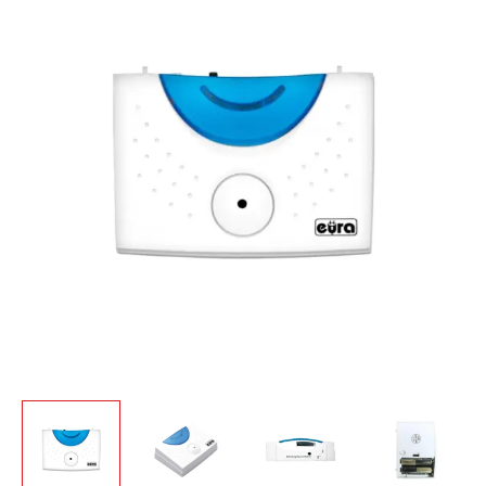
Įėjimo
signalizatorius
Eura
ED-
30A3