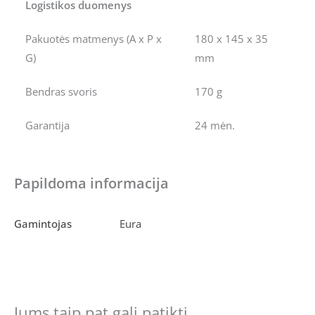
Logistikos duomenys
Pakuotės matmenys (A x P x
180 x 145 x 35
G)
mm
Bendras svoris
170 g
Garantija
24 mėn.
Papildoma informacija
Gamintojas
Eura
Jums taip pat gali patikti…