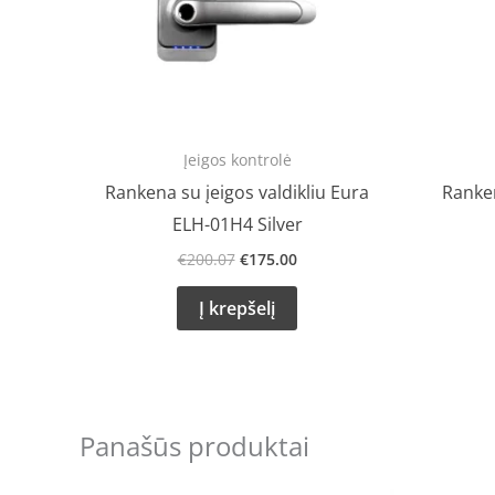
Įeigos kontrolė
Rankena su įeigos valdikliu Eura
Ranken
ELH-01H4 Silver
€
200.07
€
175.00
Į krepšelį
Panašūs produktai