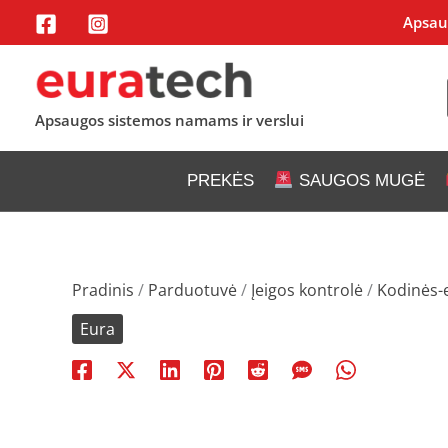
Pereiti
Apsaug
prie
turinio
Apsaugos sistemos namams ir verslui
PREKĖS
SAUGOS MUGĖ
Pradinis
/
Parduotuvė
/
Įeigos kontrolė
/
Kodinės-
Eura