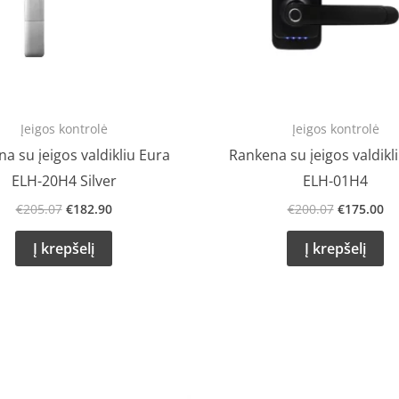
Įeigos kontrolė
Įeigos kontrolė
a su įeigos valdikliu Eura
Rankena su įeigos valdikl
ELH-20H4 Silver
ELH-01H4
€
205.07
€
182.90
€
200.07
€
175.00
Į krepšelį
Į krepšelį