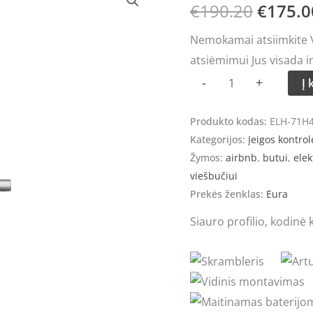
kiekis:
€
190.20
€
175.0
price
Rankena
Nemokamai atsiimkite Vi
su
was:
atsiėmimui Jus visada i
įeigos
€190.2
-
+
Į 
valdikliu
Eura
Produkto kodas:
ELH-71H4
ELH-
Kategorijos:
Įeigos kontrol
71H4
Žymos:
airbnb
,
butui
,
elek
Silver
viešbučiui
Prekės ženklas:
Eura
Siauro profilio, kodinė 