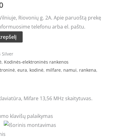
0
price
lniuje, Riovonių g. 2A. Apie paruoštą prekę
is:
nformuosime telefonu arba el. paštu.
0.
€175.00.
krepšelį
 Silver
ė
,
Kodinės-elektroninės rankenos
troninė
,
eura
,
kodinė
,
milfare
,
namui
,
rankena
,
klaviatūra, Mifare 13,56 MHz skaitytuvas.