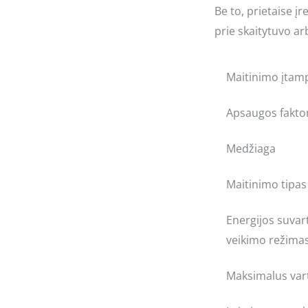
Be to, prietaise į
prie skaitytuvo ar
Maitinimo įtam
Apsaugos fakto
Medžiaga
Maitinimo tipas
Energijos suvar
veikimo režima
Maksimalus vart