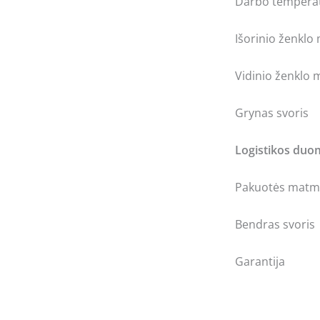
Darbo tempera
Išorinio ženklo
Vidinio ženklo 
Grynas svoris
Logistikos du
Pakuotės matme
Bendras svoris
Garantija