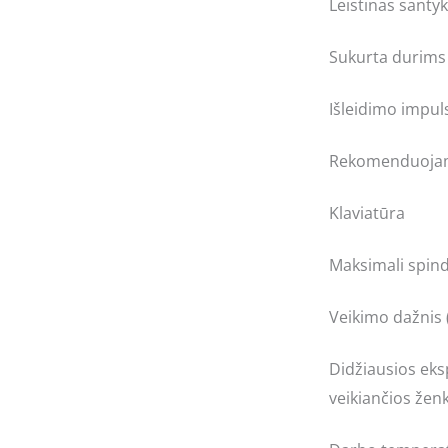
Leistinas santy
Sukurta durims
Išleidimo impu
Rekomenduojam
Klaviatūra
Maksimali spind
Veikimo dažnis 
Didžiausios eks
veikiančios žen