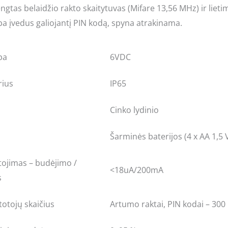
rengtas belaidžio rakto skaitytuvas (Mifare 13,56 MHz) ir lieti
ba įvedus galiojantį PIN kodą, spyna atrakinama.
pa
6VDC
rius
IP65
Cinko lydinio
Šarminės baterijos (4 x AA 1,5 
tojimas – budėjimo /
<18uA/200mA
s
otojų skaičius
Artumo raktai, PIN kodai – 300