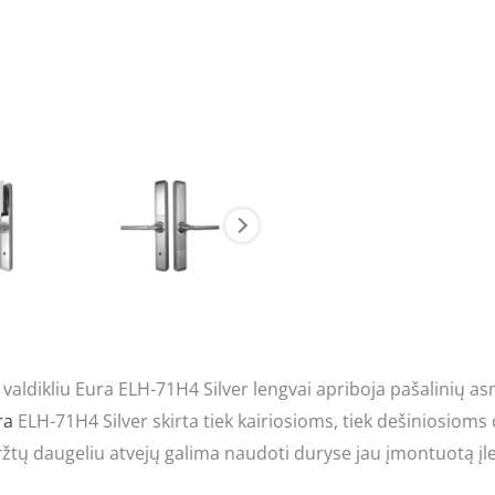
 valdikliu Eura ELH-71H4 Silver lengvai apriboja pašalinių
ra
ELH-71H4 Silver skirta tiek kairiosioms, tiek dešiniosiom
aržtų daugeliu atvejų galima naudoti duryse jau įmontuotą įl