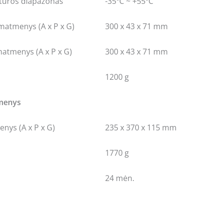
tūros diapazonas
-35ºC ~ +55ºC
 matmenys (A x P x G)
300 x 43 x 71 mm
matmenys (A x P x G)
300 x 43 x 71 mm
1200 g
omenys
nys (A x P x G)
235 x 370 x 115 mm
1770 g
24 mėn.