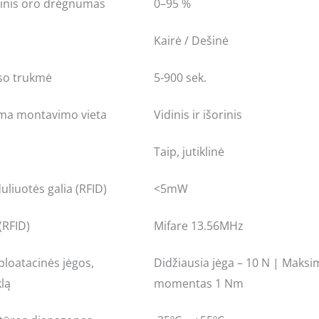
kinis oro drėgnumas
0–95 %
Kairė / Dešinė
lso trukmė
5-900 sek.
a montavimo vieta
Vidinis ir išorinis
Taip, jutiklinė
uliuotės galia (RFID)
<5mW
(RFID)
Mifare 13.56MHz
ploatacinės jėgos,
Didžiausia jėga – 10 N | Maks
klą
momentas 1 Nm