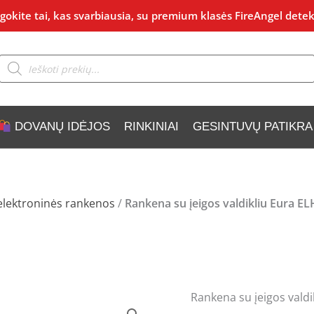
okite tai, kas svarbiausia, su premium klasės FireAngel detek
Products
search
DOVANŲ IDĖJOS
RINKINIAI
GESINTUVŲ PATIKRA
elektroninės rankenos
/
Rankena su įeigos valdikliu Eura EL
Rankena su įeigos valdi
produkto
Origina