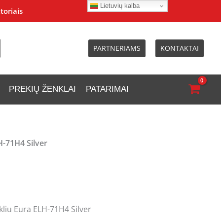
Lietuvių kalba
toriais
PARTNERIAMS
KONTAKTAI
PREKIŲ ŽENKLAI
PATARIMAI
H-71H4 Silver
kliu Eura ELH-71H4 Silver
l
Current