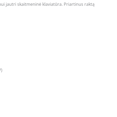
mui jautri skaitmeninė klaviatūra. Priartinus raktą
V)