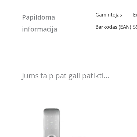
Gamintojas
E
Papildoma
Barkodas (EAN)
5
informacija
Jums taip pat gali patikti…
Original
Current
price
price
was:
is:
€200.07.
€175.00.