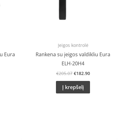
Įeigos kontrolė
iu Eura
Rankena su įeigos valdikliu Eura
ELH-20H4
€
205.07
€
182.90
Į krepšelį