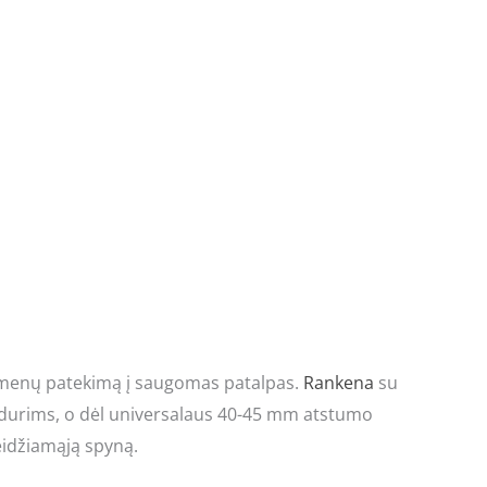
 asmenų patekimą į saugomas patalpas.
Rankena
su
s durims, o dėl universalaus 40-45 mm atstumo
eidžiamąją spyną.