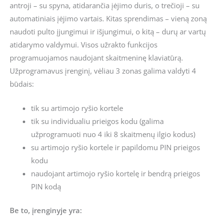
antroji – su spyna, atidarančia įėjimo duris, o trečioji – su
automatiniais įėjimo vartais. Kitas sprendimas – vieną zoną
naudoti pulto įjungimui ir išjungimui, o kitą – durų ar vartų
atidarymo valdymui. Visos užrakto funkcijos
programuojamos naudojant skaitmeninę klaviatūrą.
Užprogramavus įrenginį, vėliau 3 zonas galima valdyti 4
būdais:
tik su artimojo ryšio kortele
tik su individualiu prieigos kodu (galima
užprogramuoti nuo 4 iki 8 skaitmenų ilgio kodus)
su artimojo ryšio kortele ir papildomu PIN prieigos
kodu
naudojant artimojo ryšio kortelę ir bendrą prieigos
PIN kodą
Be to, įrenginyje yra: