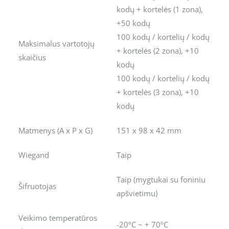
kodų + kortelės (1 zona),
+50 kodų
100 kodų / kortelių / kodų
Maksimalus vartotojų
+ kortelės (2 zona), +10
skaičius
kodų
100 kodų / kortelių / kodų
+ kortelės (3 zona), +10
kodų
Matmenys (A x P x G)
151 x 98 x 42 mm
Wiegand
Taip
Taip (mygtukai su foniniu
Šifruotojas
apšvietimu)
Veikimo temperatūros
-20ºC ~ + 70ºC