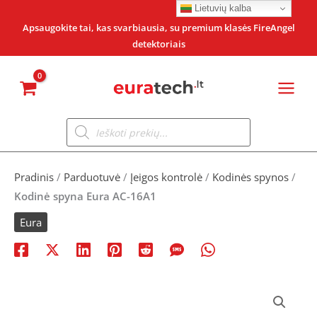
Pereiti
Lietuvių kalba
prie
Apsaugokite tai, kas svarbiausia, su premium klasės FireAngel
detektoriais
turinio
Products
search
Pradinis
/
Parduotuvė
/
Įeigos kontrolė
/
Kodinės spynos
/
Kodinė spyna Eura AC-16A1
Eura
produkto
kiekis: