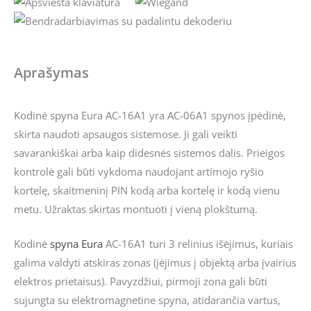
Aprašymas
Kodinė spyna Eura AC-16A1 yra AC-06A1 spynos įpėdinė,
skirta naudoti apsaugos sistemose. Ji gali veikti
savarankiškai arba kaip didesnės sistemos dalis. Prieigos
kontrolė gali būti vykdoma naudojant artimojo ryšio
kortelę, skaitmeninį PIN kodą arba kortelę ir kodą vienu
metu. Užraktas skirtas montuoti į vieną plokštumą.
Kodinė
spyna
Eura
AC-16A1 turi 3 relinius išėjimus, kuriais
galima valdyti atskiras zonas (įėjimus į objektą arba įvairius
elektros prietaisus). Pavyzdžiui, pirmoji zona gali būti
sujungta su elektromagnetine spyna, atidarančia vartus,