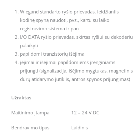
Wiegand standarto ryšio prievadas, leidžiantis
kodinę spyną naudoti, pvz., kartu su laiko
registravimo sistema ir pan.
I/O DATA ryšio prievadas, skirtas ryšiui su dekoderiu
palaikyti
papildomi tranzistorių išėjimai
įėjimai ir išėjimai papildomiems įrenginiams
prijungti (signalizacija, išėjimo mygtukas, magnetinis
durų atidarymo jutiklis, antros spynos prijungimas)
Užraktas
Maitinimo įtampa
12 – 24 V DC
Bendravimo tipas
Laidinis