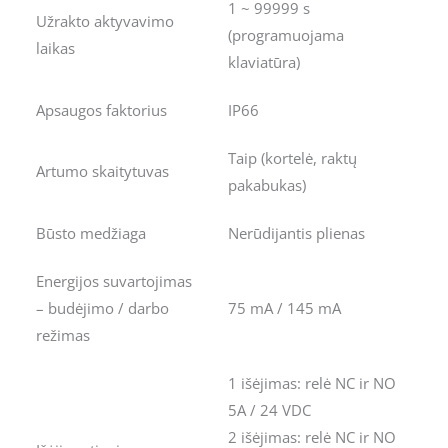
1 ~ 99999 s
Užrakto aktyvavimo
(programuojama
laikas
klaviatūra)
Apsaugos faktorius
IP66
Taip (kortelė, raktų
Artumo skaitytuvas
pakabukas)
Būsto medžiaga
Nerūdijantis plienas
Energijos suvartojimas
– budėjimo / darbo
75 mA / 145 mA
režimas
1 išėjimas: relė NC ir NO
5A / 24 VDC
2 išėjimas: relė NC ir NO