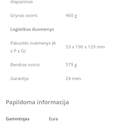
diapazonas
Grynas svoris
460 g
Logistikos duomenys
Pakuotės matmenys (A
53 x 196 x 129 mm
x P x G)
Bendras svoris
579 g
Garantija
24 mėn.
Papildoma informacija
Gamintojas
Eura