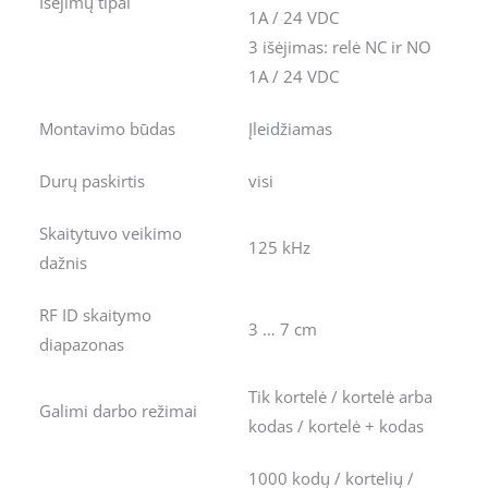
Išėjimų tipai
1A / 24 VDC
3 išėjimas: relė NC ir NO
1A / 24 VDC
Montavimo būdas
Įleidžiamas
Durų paskirtis
visi
Skaitytuvo veikimo
125 kHz
dažnis
RF ID skaitymo
3 … 7 cm
diapazonas
Tik kortelė / kortelė arba
Galimi darbo režimai
kodas / kortelė + kodas
1000 kodų / kortelių /