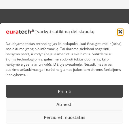
APIE MUS
Tvarkyti sutikimą dėl slapukų
NUOLAIDOS HEROJAMS
PRISTATYMAS
Naudojame tokias technologijas kaip slapukai, kad išsaugotume ir (arba)
PREKIŲ IR PINIGŲ GRĄŽINIMAS
pasiektume įrenginio informaciją. Tai darome siekdami pagerinti
ATSISKAITYMAS
naršymo patirtį ir rodyti (ne)suasmenintus skelbimus. Sutikdami su
D.U.K
šiomis technologijomis, galėsime apdoroti tokius duomenis, kaip
naršymo elgsena ar unikalūs ID šioje svetainėje. Nesutikimas arba
KOKYBĖS POLITIKA
sutikimo atšaukimas gali turėti neigiamos įtakos tam tikroms funkcijoms
SLAPUKŲ POLITIKA
ir savybėms.
PRIVATUMO POLITIKA
SĄLYGOS IR TAISYKLĖS
Priimti
ELEKTRONIKOS RŪŠIAVIMAS
Atmesti
Peržiūrėti nuostatas
2026 © Testgroup LT, UAB | Visos teisės saugomos.