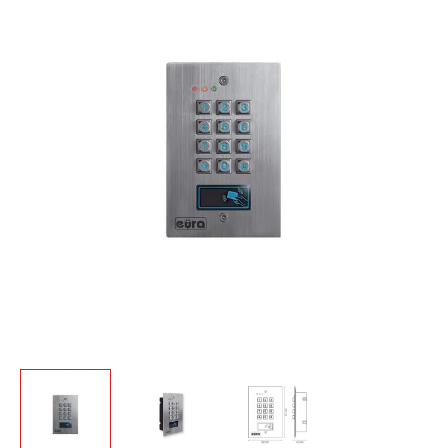
Kodinė
spyna
Eura
AC-
16A1