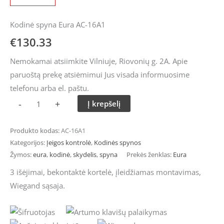
Kodinė spyna Eura AC-16A1
€
130.33
Nemokamai atsiimkite Vilniuje, Riovonių g. 2A. Apie
paruoštą prekę atsiėmimui Jus visada informuosime
telefonu arba el. paštu.
-
+
Į krepšelį
Produkto kodas:
AC-16A1
Kategorijos:
Įeigos kontrolė
,
Kodinės spynos
Žymos:
eura
,
kodinė
,
skydelis
,
spyna
Prekės ženklas:
Eura
3 išėjimai, bekontaktė kortelė, įleidžiamas montavimas,
Wiegand sąsaja.