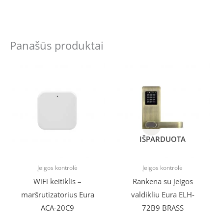
Panašūs produktai
Original
Current
price
price
was:
is:
€67.58.
€59.99.
IŠPARDUOTA
Įeigos kontrolė
Įeigos kontrolė
WiFi keitiklis –
Rankena su įeigos
maršrutizatorius Eura
valdikliu Eura ELH-
ACA-20C9
72B9 BRASS