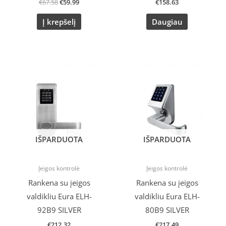
€
67.58
€
59.99
€
158.63
Į krepšelį
Daugiau
IŠPARDUOTA
IŠPARDUOTA
Įeigos kontrolė
Įeigos kontrolė
Rankena su įeigos
Rankena su įeigos
valdikliu Eura ELH-
valdikliu Eura ELH-
92B9 SILVER
80B9 SILVER
€
212.32
€
217.49