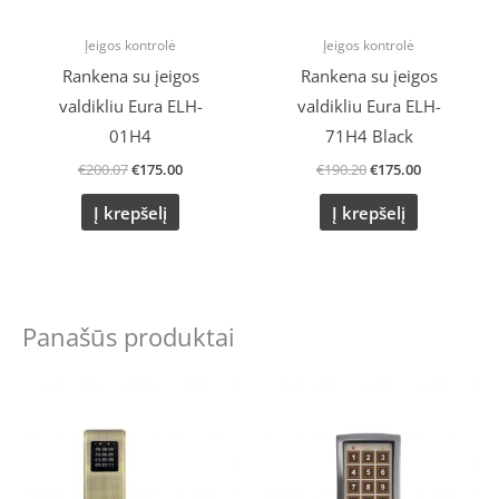
Įeigos kontrolė
Įeigos kontrolė
Rankena su įeigos
Rankena su įeigos
valdikliu Eura ELH-
valdikliu Eura ELH-
01H4
71H4 Black
€
200.07
€
175.00
€
190.20
€
175.00
Į krepšelį
Į krepšelį
Panašūs produktai