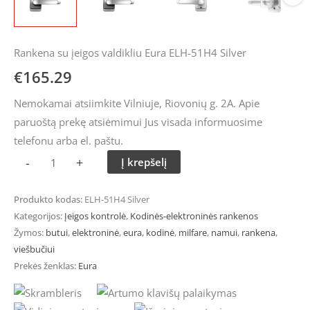
Rankena su įeigos valdikliu Eura ELH-51H4 Silver
€
165.29
Nemokamai atsiimkite Vilniuje, Riovonių g. 2A. Apie
paruoštą prekę atsiėmimui Jus visada informuosime
telefonu arba el. paštu.
-
+
Į krepšelį
Produkto kodas:
ELH-51H4 Silver
Kategorijos:
Įeigos kontrolė
,
Kodinės-elektroninės rankenos
Žymos:
butui
,
elektroninė
,
eura
,
kodinė
,
milfare
,
namui
,
rankena
,
viešbučiui
Prekės ženklas:
Eura