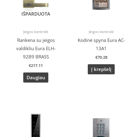
IŠPARDUOTA
Įeigos kontrolė
Įeigos kontrolė
Rankena su įeigos
Kodinė spyna Eura AC-
valdikliu Eura ELH-
13A1
92B9 BRASS
€
70.28
€
217.11
Į krepšelį
Daugiau
Original
Current
price
price
was:
is:
€169.81.
€144.34.