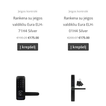
Įeigos kontrolė
Įeigos kontrolė
Rankena su įeigos
Rankena su įeigos
valdikliu Eura ELH-
valdikliu Eura ELH-
71H4 Silver
01H4 Silver
€
190.20
€
175.00
€
200.07
€
175.00
Į krepšelį
Į krepšelį
Original
Current
Original
Current
price
price
price
price
was:
is:
was:
is:
€200.07.
€175.00.
€190.20.
€175.00.