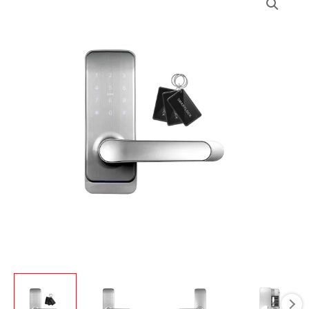
kiekis:
Rankena
su
įeigos
valdikliu
Eura
ELH-
51H4
Silver