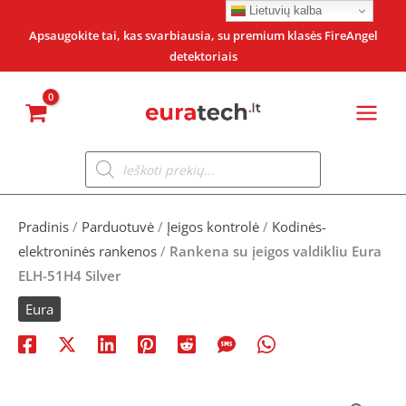
Pereiti
Lietuvių kalba
prie
Apsaugokite tai, kas svarbiausia, su premium klasės FireAngel
detektoriais
turinio
Products
search
Pradinis
/
Parduotuvė
/
Įeigos kontrolė
/
Kodinės-
elektroninės rankenos
/
Rankena su įeigos valdikliu Eura
ELH-51H4 Silver
Eura
produkto