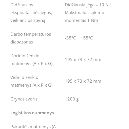
Didžiausios
Didžiausia jėga – 10 N |
eksploatacinės jėgos,
Maksimalus sukimo
veikiančios spyną
momentas 1 Nm
Darbo temperatūros
-35ºC ~ +55ºC
diapazonas
Išorinio ženklo
195 x 73 x 72 mm
matmenys (A x P x G)
Vidinio ženklo
195 x 73 x 72 mm
matmenys (A x P x G)
Grynas svoris
1200 g
Logistikos duomenys
Pakuotės matmenys (A