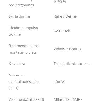
0–95 %
oro drėgnumas
Skirta durims
Kairė / Dešinė
Išleidimo impulso
5-900 sek.
trukmė
Rekomenduojama
Vidinis ir išorinis
montavimo vieta
Klaviatūra
Taip, jutiklinis ekranas
Maksimali
spinduliuotės galia
<5mW
(RFID)
Veikimo dažnis (RFID)
Mifare 13.56MHz