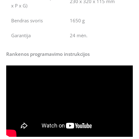
230 x 320 x 115 mm
x P x G)
Bendras svoris
1650 g
Garantija
24 mėn.
Rankenos programavimo instrukcijos