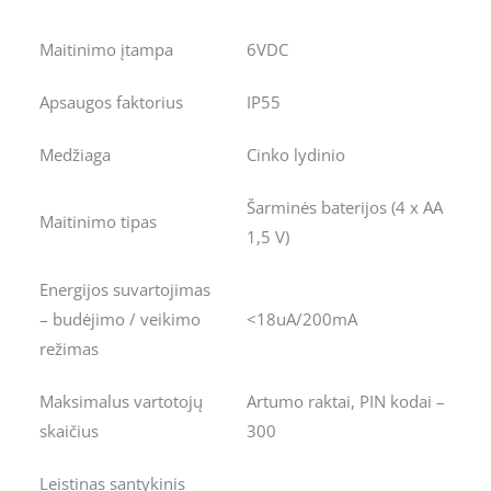
Maitinimo įtampa
6VDC
Apsaugos faktorius
IP55
Medžiaga
Cinko lydinio
Šarminės baterijos (4 x AA
Maitinimo tipas
1,5 V)
Energijos suvartojimas
– budėjimo / veikimo
<18uA/200mA
režimas
Maksimalus vartotojų
Artumo raktai, PIN kodai –
skaičius
300
Leistinas santykinis