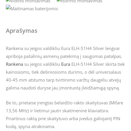
Aprašymas
Rankena su įeigos valdikliu Eura ELH-51H4 Silver lengvai
apriboja pašalinių asmenų patekimą į saugomas patalpas.
Rankena
su įeigos valdikliu
Eura
ELH-51H4 Silver skirta tiek
kairiosioms, tiek dešiniosioms durims, o dėl universalaus
40-45 mm atstumo tarp tvirtinimo varžtų daugeliu atvejų
galima naudoti duryse jau įmontuotą įleidžiamąją spyną.
Be to, prietaise įrengtas belaidžio rakto skaitytuvas (Mifare
13,56 MHz) ir lietimui jautri skaitmeninė klaviatūra.
Priartinus raktą prie skaitytuvo arba įvedus galiojantį PIN
kodą, spyna atrakinama.