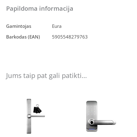
Papildoma informacija
Gamintojas
Eura
Barkodas (EAN)
5905548279763
Jums taip pat gali patikti…
Original
Current
Original
Current
price
price
price
price
was:
is:
was:
is:
€190.20.
€175.00.
€200.07.
€175.00.