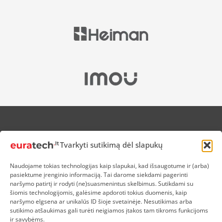
APIE MUS
Tvarkyti sutikimą dėl slapukų
NUOLAIDOS HEROJAMS
PRISTATYMAS
Naudojame tokias technologijas kaip slapukai, kad išsaugotume ir (arba)
PREKIŲ IR PINIGŲ GRĄŽINIMAS
pasiektume įrenginio informaciją. Tai darome siekdami pagerinti
ATSISKAITYMAS
naršymo patirtį ir rodyti (ne)suasmenintus skelbimus. Sutikdami su
D.U.K
šiomis technologijomis, galėsime apdoroti tokius duomenis, kaip
naršymo elgsena ar unikalūs ID šioje svetainėje. Nesutikimas arba
KOKYBĖS POLITIKA
sutikimo atšaukimas gali turėti neigiamos įtakos tam tikroms funkcijoms
SLAPUKŲ POLITIKA
ir savybėms.