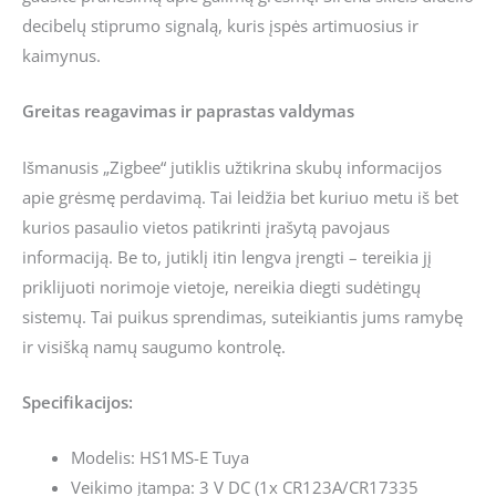
decibelų stiprumo signalą, kuris įspės artimuosius ir
kaimynus.
Greitas reagavimas ir paprastas valdymas
Išmanusis „Zigbee“ jutiklis užtikrina skubų informacijos
apie grėsmę perdavimą. Tai leidžia bet kuriuo metu iš bet
kurios pasaulio vietos patikrinti įrašytą pavojaus
informaciją. Be to, jutiklį itin lengva įrengti – tereikia jį
priklijuoti norimoje vietoje, nereikia diegti sudėtingų
sistemų. Tai puikus sprendimas, suteikiantis jums ramybę
ir visišką namų saugumo kontrolę.
Specifikacijos:
Modelis: HS1MS-E Tuya
Veikimo įtampa: 3 V DC (1x CR123A/CR17335