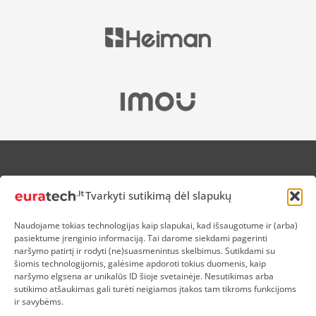
APIE MUS
Tvarkyti sutikimą dėl slapukų
NUOLAIDOS HEROJAMS
PRISTATYMAS
Naudojame tokias technologijas kaip slapukai, kad išsaugotume ir (arba)
PREKIŲ IR PINIGŲ GRĄŽINIMAS
pasiektume įrenginio informaciją. Tai darome siekdami pagerinti
ATSISKAITYMAS
naršymo patirtį ir rodyti (ne)suasmenintus skelbimus. Sutikdami su
D.U.K
šiomis technologijomis, galėsime apdoroti tokius duomenis, kaip
naršymo elgsena ar unikalūs ID šioje svetainėje. Nesutikimas arba
KOKYBĖS POLITIKA
sutikimo atšaukimas gali turėti neigiamos įtakos tam tikroms funkcijoms
SLAPUKŲ POLITIKA
ir savybėms.
PRIVATUMO POLITIKA