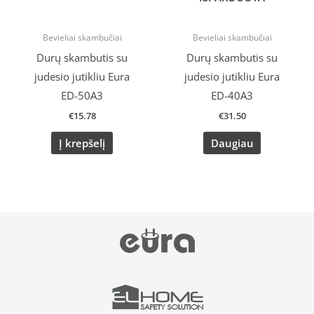
Bevieliai skambučiai
Bevieliai skambučiai
Durų skambutis su
Durų skambutis su
judesio jutikliu Eura
judesio jutikliu Eura
ED-50A3
ED-40A3
€
15.78
€
31.50
Į krepšelį
Daugiau