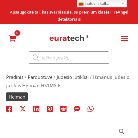
Pereiti
Lietuvių kalba
prie
Apsaugokite tai, kas svarbiausia, su premium klasės FireAngel
detektoriais
turinio
Products
search
Pradinis
/
Parduotuvė
/
Judesio jutikliai
/
Išmanus judesio
jutiklis Heiman HS1MS-E
Heiman
Original
Current