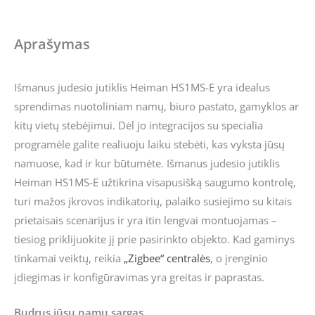
Aprašymas
Išmanus judesio jutiklis Heiman HS1MS-E yra idealus
sprendimas nuotoliniam namų, biuro pastato, gamyklos ar
kitų vietų stebėjimui. Dėl jo integracijos su specialia
programėle galite realiuoju laiku stebėti, kas vyksta jūsų
namuose, kad ir kur būtumėte. Išmanus judesio jutiklis
Heiman HS1MS-E užtikrina visapusišką saugumo kontrolę,
turi mažos įkrovos indikatorių, palaiko susiejimo su kitais
prietaisais scenarijus ir yra itin lengvai montuojamas –
tiesiog priklijuokite jį prie pasirinkto objekto. Kad gaminys
tinkamai veiktų, reikia
„Zigbee“ centralės
, o įrenginio
įdiegimas ir konfigūravimas yra greitas ir paprastas.
Budrus jūsų namų sargas