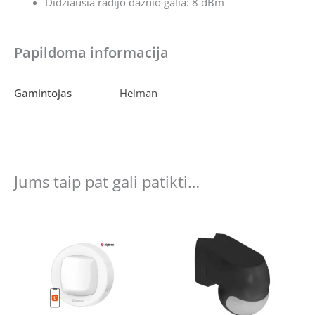
Didžiausia radijo dažnio galia: 8 dBm
Papildoma informacija
Gamintojas
Heiman
Jums taip pat gali patikti…
Original
Current
Original
Current
price
price
price
price
was:
is:
was:
is:
€16.00.
€11.00.
€13.78.
€11.00.