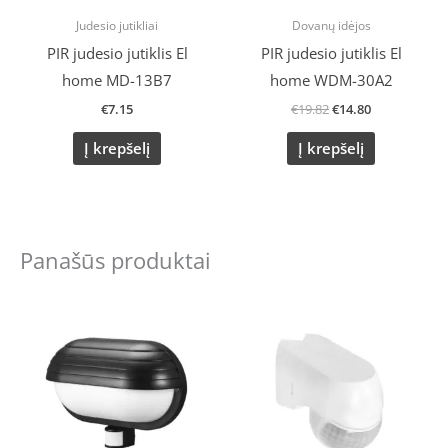
Judesio jutikliai
Dovanų idėjos
PIR judesio jutiklis El
PIR judesio jutiklis El
home MD-13B7
home WDM-30A2
€
7.15
€
19.82
€
14.80
Į krepšelį
Į krepšelį
Panašūs produktai
Original
Current
Original
Current
price
price
price
price
was:
is:
was:
is:
€23.91.
€20.00.
€13.78.
€11.00.