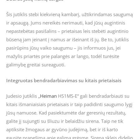
Šis jutiklis stebi kiekvieną kambarį, užtikrindamas saugumą
ir apsaugą. Jums nereikės nerimauti, kad jūsų augintinis
nepastebėtas pasišalins – prietaisas leis stebėti augintinio
būseną jam įeinant į namus ar išeinant iš jų. Be to, jutiklis
pasirūpins jūsų vaiko saugumu – jis informuos jus, jei
mažylis priartės prie palangės ar lango, todėl turėsite
galimybę greitai sureaguoti.
Integruotas bendradarbiavimas su kitais prietaisais
Judesio jutiklis „
Heiman
HS1MS-E“ gali bendradarbiauti su
kitais išmaniaisiais prietaisais ir taip padidinti saugumo lygį
jūsų namuose. Kad pasiektumėte dar geresnių rezultatų,
galite jį sujungti su šliuzu ir belaidžiu sirena. Taip ne tik
aptiksite žmogaus ar gyvūno judėjimą, bet ir iš karto
gausite pranešimą apie galimą grėsmę. Sirena skleis didelio