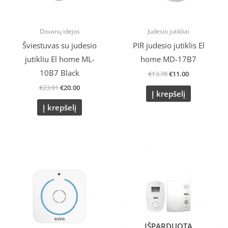
Dovanų idėjos
Judesio jutikliai
Šviestuvas su judesio
PIR judesio jutiklis El
jutikliu El home ML-
home MD-17B7
10B7 Black
€
13.78
€
11.00
€
23.91
€
20.00
Į krepšelį
Į krepšelį
IŠPARDUOTA