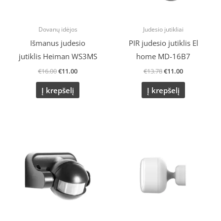
Dovanų idėjos
Judesio jutikliai
Išmanus judesio
PIR judesio jutiklis El
jutiklis Heiman WS3MS
home MD-16B7
€
16.00
€
11.00
€
13.78
€
11.00
Į krepšelį
Į krepšelį
Original
Current
price
price
was:
is:
€19.82.
€14.80.