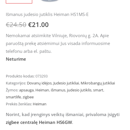
Išmanus judesio jutiklis Heiman HS1MS-E
€
24.50
€
21.00
Nemokamai atsiimkite Vilniuje, Riovonių g. 2A. Apie
paruoštą prekę atsiėmimui Jus visada informuosime
telefonu arba el. paštu.
Neturime
Produkto kodas:
073293
Kategorijos:
Dovanų idėjos
,
Judesio jutikliai
,
Mikrobangų jutikliai
Žymos:
apsauga
,
Heiman
,
išmanus
,
judesio jutiklis
,
smart
,
smartlife
,
zigbee
Prekės ženklas:
Heiman
Norint, kad įrenginys veiktų išmaniai, privaloma įsigyti
zigbee centralę Heiman HS6GW
.