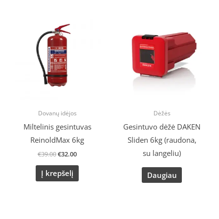
Original
Current
price
price
was:
is:
€39.00.
€32.00.
Dovanų idėjos
Dėžės
Miltelinis gesintuvas
Gesintuvo dėžė DAKEN
ReinoldMax 6kg
Sliden 6kg (raudona,
su langeliu)
€
39.00
€
32.00
Į krepšelį
Daugiau