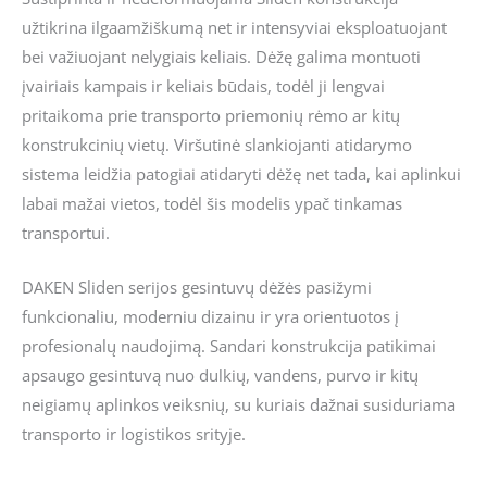
užtikrina ilgaamžiškumą net ir intensyviai eksploatuojant
bei važiuojant nelygiais keliais. Dėžę galima montuoti
įvairiais kampais ir keliais būdais, todėl ji lengvai
pritaikoma prie transporto priemonių rėmo ar kitų
konstrukcinių vietų. Viršutinė slankiojanti atidarymo
sistema leidžia patogiai atidaryti dėžę net tada, kai aplinkui
labai mažai vietos, todėl šis modelis ypač tinkamas
transportui.
DAKEN Sliden serijos gesintuvų dėžės pasižymi
funkcionaliu, moderniu dizainu ir yra orientuotos į
profesionalų naudojimą. Sandari konstrukcija patikimai
apsaugo gesintuvą nuo dulkių, vandens, purvo ir kitų
neigiamų aplinkos veiksnių, su kuriais dažnai susiduriama
transporto ir logistikos srityje.