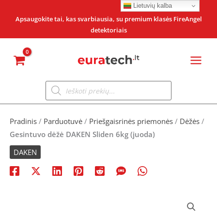
Pereiti
Lietuvių kalba
prie
Apsaugokite tai, kas svarbiausia, su premium klasės FireAngel
detektoriais
turinio
Products
search
Pradinis
/
Parduotuvė
/
Priešgaisrinės priemonės
/
Dėžės
/
Gesintuvo dėžė DAKEN Sliden 6kg (juoda)
DAKEN
produkto
kiekis: