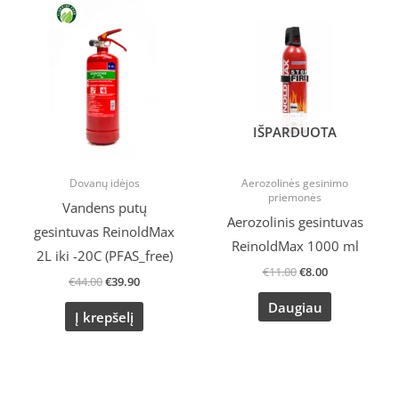
price
price
price
price
was:
is:
was:
is:
€44.00.
€39.90.
€11.00.
€8.00.
IŠPARDUOTA
Dovanų idėjos
Aerozolinės gesinimo
priemonės
Vandens putų
Aerozolinis gesintuvas
gesintuvas ReinoldMax
ReinoldMax 1000 ml
2L iki -20C (PFAS_free)
€
11.00
€
8.00
€
44.00
€
39.90
Daugiau
Į krepšelį