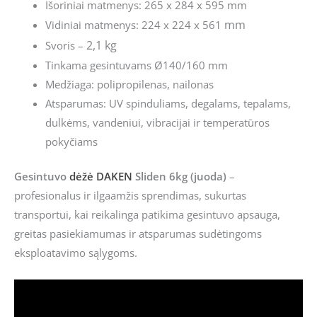
Išoriniai matmenys: 265 x 284 x 595 mm
mm
Vidiniai matmenys: 224 x 224 x 561
2,1 kg
Svoris –
Tinkama gesintuvams Ø140/160 mm
Medžiaga: polipropilenas, nailonas
Atsparumas: UV spinduliams, degalams, tepalams,
dulkėms, vandeniui, vibracijai ir temperatūros
pokyčiams
Gesintuvo
dėžė
DAKEN
Sliden 6kg (juoda)
–
profesionalus ir ilgaamžis sprendimas, sukurtas
transportui, kai reikalinga patikima gesintuvo apsauga,
greitas pasiekiamumas ir atsparumas sudėtingoms
eksploatavimo sąlygoms.