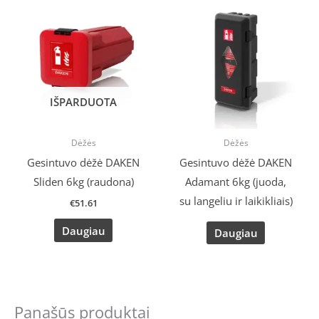
IŠPARDUOTA
Dėžės
Dėžės
Gesintuvo dėžė DAKEN
Gesintuvo dėžė DAKEN
Sliden 6kg (raudona)
Adamant 6kg (juoda,
su langeliu ir laikikliais)
€
51.61
Daugiau
Daugiau
Panašūs produktai