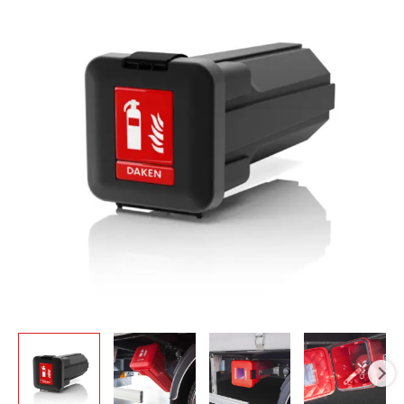
Gesintuvo
dėžė
DAKEN
Sliden
6kg
(juoda)