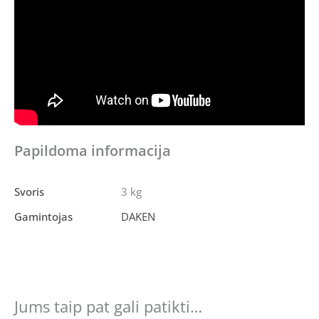
Papildoma informacija
Svoris
3 kg
Gamintojas
DAKEN
Jums taip pat gali patikti…