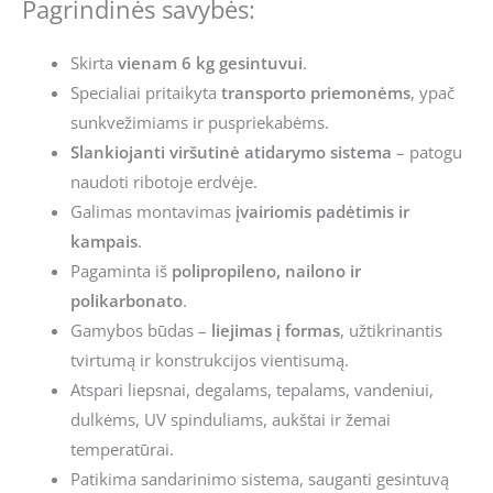
Pagrindinės savybės:
Skirta
vienam 6 kg gesintuvui
.
Specialiai pritaikyta
transporto priemonėms
, ypač
sunkvežimiams ir puspriekabėms.
Slankiojanti viršutinė atidarymo sistema
– patogu
naudoti ribotoje erdvėje.
Galimas montavimas
įvairiomis padėtimis ir
kampais
.
Pagaminta iš
polipropileno, nailono ir
polikarbonato
.
Gamybos būdas –
liejimas į formas
, užtikrinantis
tvirtumą ir konstrukcijos vientisumą.
Atspari liepsnai, degalams, tepalams, vandeniui,
dulkėms, UV spinduliams, aukštai ir žemai
temperatūrai.
Patikima sandarinimo sistema, sauganti gesintuvą