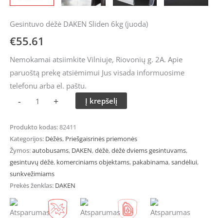
Gesintuvo dėžė DAKEN Sliden 6kg (juoda)
€
55.61
Nemokamai atsiimkite Vilniuje, Riovonių g. 2A. Apie
paruoštą prekę atsiėmimui Jus visada informuosime
telefonu arba el. paštu.
-
+
Į krepšelį
Produkto kodas:
82411
Kategorijos:
Dėžės
,
Priešgaisrinės priemonės
Žymos:
autobusams
,
DAKEN
,
dėžė
,
dėžė dviems gesintuvams
,
gesintuvų dėžė
,
komerciniams objektams
,
pakabinama
,
sandėliui
,
sunkvežimiams
Prekės ženklas:
DAKEN