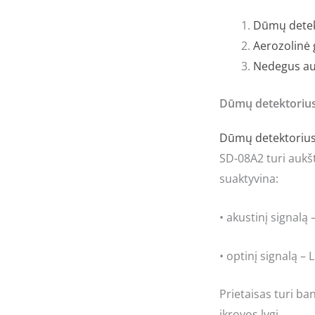
Dūmų detek
Aerozolinė
Nedegus au
Dūmų detektorius
Dūmų detektoriu
SD-08A2 turi aukšt
suaktyvina:
• akustinį signalą
• optinį signalą –
Prietaisas turi ba
įkrovos lygį.