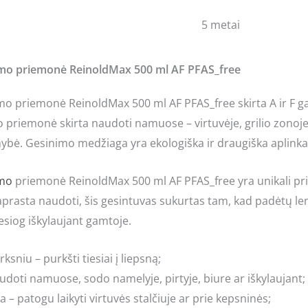
5 metai
imo priemonė ReinoldMax 500 ml AF PFAS_free
o priemonė ReinoldMax 500 ml AF PFAS_free skirta A ir F gais
o priemonė skirta naudoti namuose – virtuvėje, grilio zonoje,
mybė. Gesinimo medžiaga yra ekologiška ir draugiška aplinka
imo
priemonė ReinoldMax 500 ml AF PFAS_free yra unikali pri
prasta naudoti, šis gesintuvas sukurtas tam, kad padėtų len
esiog iškylaujant gamtoje.
rksniu – purkšti tiesiai į liepsną;
doti namuose, sodo namelyje, pirtyje, biure ar iškylaujant;
– patogu laikyti virtuvės stalčiuje ar prie kepsninės;