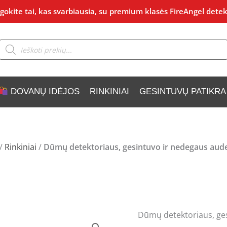
okite tai, kas svarbiausia, su premium klasės FireAngel detek
Products
search
DOVANŲ IDĖJOS
RINKINIAI
GESINTUVŲ PATIKRA
/
Rinkiniai
/
Dūmų detektoriaus, gesintuvo ir nedegaus aude
Dūmų detektoriaus, ges
produkto
Original
C