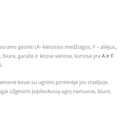
rams gesinti (A- kietosios medžiagos, F – aliejus,
 biure, garaže ir kitose vietose, kuriose yra
A ir F
i.
emonė kovai su ugnimi pirminėje jos stadijoje.
gai užgesinti įsiplieskusią ugnį namuose, biure,