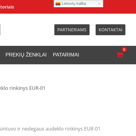
Lietuvių kalba
toriais
PARTNERIAMS
KONTAKTAI
PREKIŲ ŽENKLAI
PATARIMAI
klo rinkinys EUR-01
intuvo ir nedegaus audeklo rinkinys EUR-01
urrent