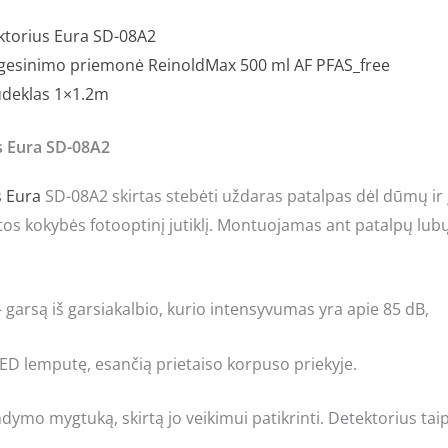
torius Eura SD-08A2
 gesinimo priemonė ReinoldMax 500 ml AF PFAS_free
deklas 1×1.2m
 Eura SD-08A2
s
Eura
SD-08A2 skirtas stebėti uždaras patalpas dėl dūmų ir 
os kokybės fotooptinį jutiklį. Montuojamas ant patalpų lubų. 
 – garsą iš garsiakalbio, kurio intensyvumas yra apie 85 dB,
 LED lemputę, esančią prietaiso korpuso priekyje.
ndymo mygtuką, skirtą jo veikimui patikrinti.
Detektorius taip