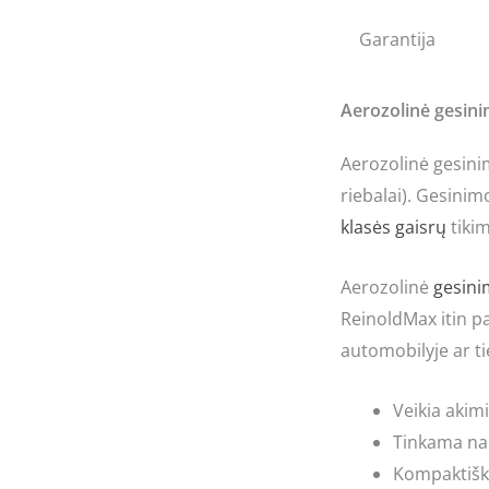
Garantija
Aerozolinė gesin
Aerozolinė gesinim
riebalai). Gesinim
klasės gaisrų
tiki
Aerozolinė
gesin
ReinoldMax itin pa
automobilyje ar ti
Veikia akimi
Tinkama nau
Kompaktiška 