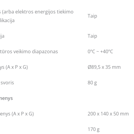
 (arba elektros energijos tiekimo
Taip
ikacija
ja
Taip
atūros veikimo diapazonas
0ºC ~ +40ºC
s (A x P x G)
Ø89,5 x 35 mm
 svoris
80 g
omenys
nys (A x P x G)
200 x 140 x 50 mm
170 g