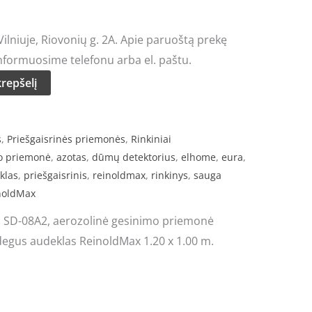
rice
lniuje, Riovonių g. 2A. Apie paruoštą prekę
:
nformuosime telefonu arba el. paštu.
31.00.
krepšelį
s
,
Priešgaisrinės priemonės
,
Rinkiniai
mo priemonė
,
azotas
,
dūmų detektorius
,
elhome
,
eura
,
klas
,
priešgaisrinis
,
reinoldmax
,
rinkinys
,
sauga
noldMax
 SD-08A2, aerozolinė gesinimo priemonė
egus audeklas ReinoldMax 1.20 x 1.00 m.