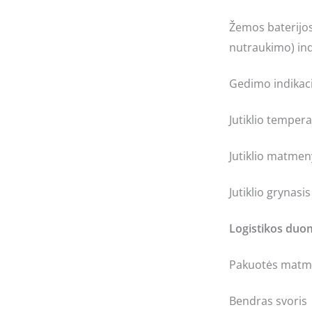
Žemos baterijos
nutraukimo) ind
Gedimo indikaci
Jutiklio temper
Jutiklio matmeny
Jutiklio grynasis
Logistikos du
Pakuotės matme
Bendras svoris