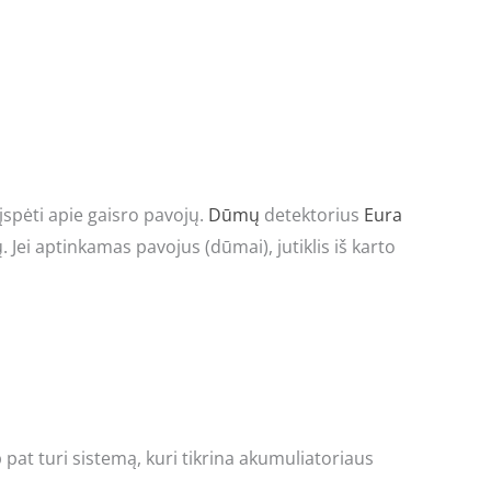
įspėti apie gaisro pavojų.
Dūmų
detektorius
Eura
Jei aptinkamas pavojus (dūmai), jutiklis iš karto
 pat turi sistemą, kuri tikrina akumuliatoriaus