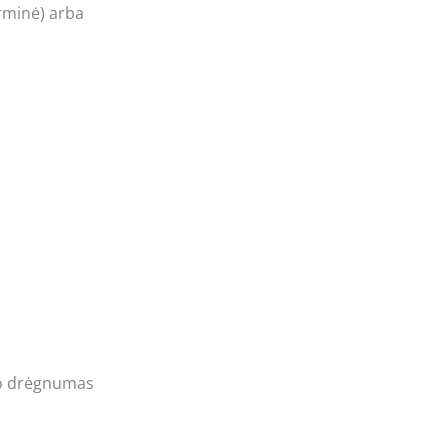
arminė) arba
ro drėgnumas