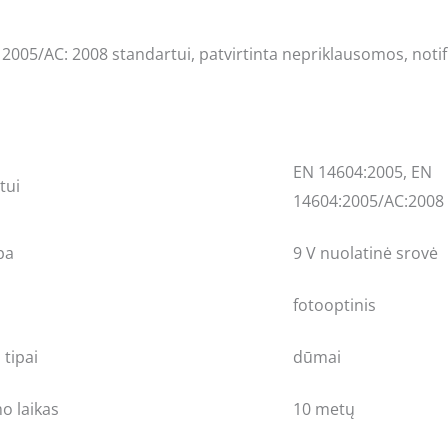
: 2005/AC: 2008 standartui, patvirtinta nepriklausomos, noti
EN 14604:2005, EN
tui
14604:2005/AC:2008
pa
9 V nuolatinė srovė
fotooptinis
 tipai
dūmai
mo laikas
10 metų