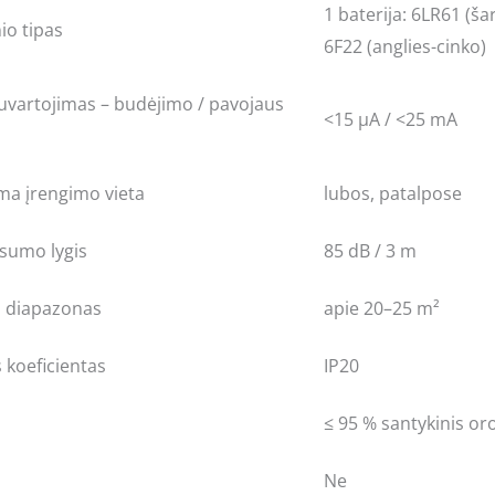
1 baterija: 6LR61 (š
io tipas
6F22 (anglies-cinko)
 suvartojimas – budėjimo / pavojaus
<15 μA / <25 mA
a įrengimo vieta
lubos, patalpose
sumo lygis
85 dB / 3 m
mo diapazonas
apie 20–25 m²
 koeficientas
IP20
≤ 95 % santykinis o
Ne