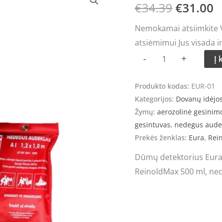
kiekis:
€
34.39
€
31.00
price
p
Dūmų
Nemokamai atsiimkite Vi
detektoriaus,
was:
is
atsiėmimui Jus visada i
gesintuvo
€34.39.
€
-
+
Į 
ir
nedegaus
Produkto kodas:
EUR-01
audeklo
Kategorijos:
Dovanų idėjo
rinkinys
Žymų:
aerozolinė gesini
EUR-
gesintuvas
,
nedegus aude
01
Prekės ženklas:
Eura
,
Rei
Dūmų detektorius Eura
ReinoldMax 500 ml, ned