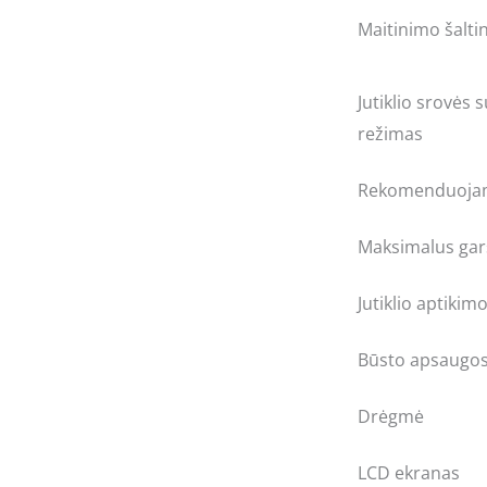
Maitinimo šaltin
Jutiklio srovės
režimas
Rekomenduojam
Maksimalus gar
Jutiklio aptiki
Būsto apsaugos
Drėgmė
LCD ekranas