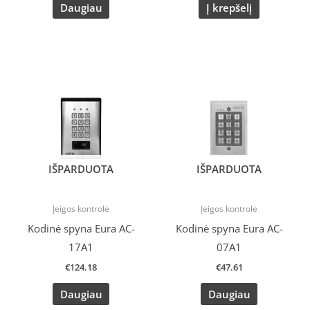
Daugiau
Į krepšelį
IŠPARDUOTA
IŠPARDUOTA
Įeigos kontrolė
Įeigos kontrolė
Kodinė spyna Eura AC-
Kodinė spyna Eura AC-
17A1
07A1
€
124.18
€
47.61
Daugiau
Daugiau