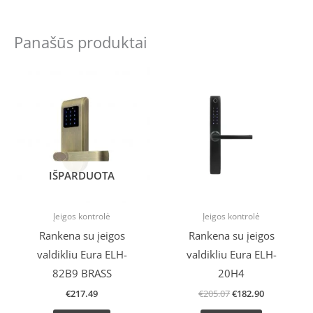
Panašūs produktai
Original
Current
price
price
was:
is:
€205.07.
€182.90.
IŠPARDUOTA
Įeigos kontrolė
Įeigos kontrolė
Rankena su įeigos
Rankena su įeigos
valdikliu Eura ELH-
valdikliu Eura ELH-
82B9 BRASS
20H4
€
217.49
€
205.07
€
182.90