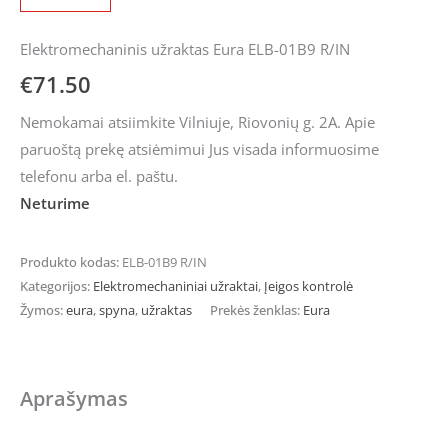
Elektromechaninis užraktas Eura ELB-01B9 R/IN
€
71.50
Nemokamai atsiimkite Vilniuje, Riovonių g. 2A. Apie
paruoštą prekę atsiėmimui Jus visada informuosime
telefonu arba el. paštu.
Neturime
Produkto kodas:
ELB-01B9 R/IN
Kategorijos:
Elektromechaniniai užraktai
,
Įeigos kontrolė
Žymos:
eura
,
spyna
,
užraktas
Prekės ženklas:
Eura
Aprašymas