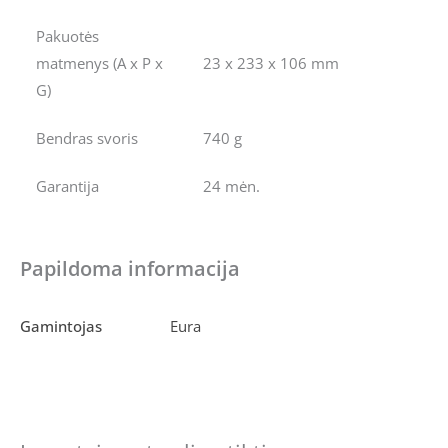
Pakuotės
matmenys (A x P x
23 x 233 x 106 mm
G)
Bendras svoris
740 g
Garantija
24 mėn.
Papildoma informacija
Gamintojas
Eura