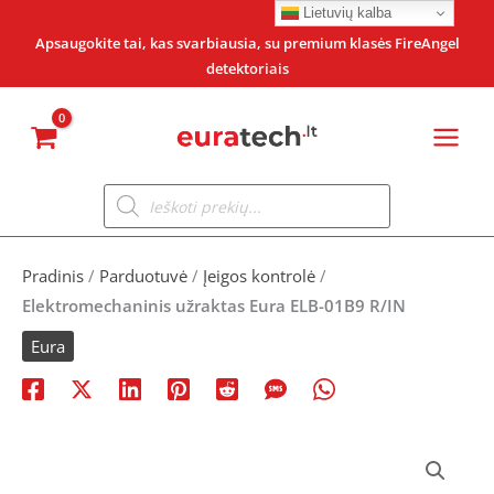
Pereiti
Lietuvių kalba
prie
Apsaugokite tai, kas svarbiausia, su premium klasės FireAngel
detektoriais
turinio
Products
search
Pradinis
/
Parduotuvė
/
Įeigos kontrolė
/
Elektromechaninis užraktas Eura ELB-01B9 R/IN
Eura