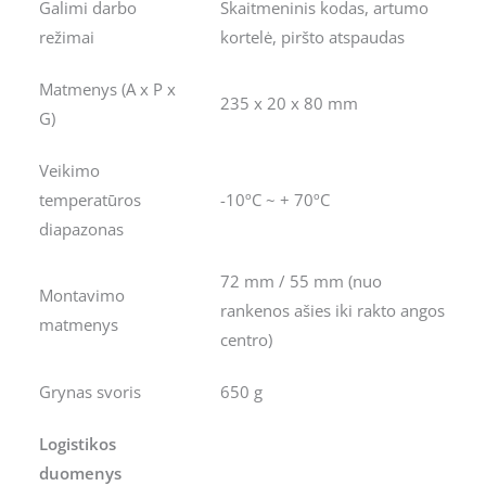
Galimi darbo
Skaitmeninis kodas, artumo
režimai
kortelė, piršto atspaudas
Matmenys (A x P x
235 x 20 x 80 mm
G)
Veikimo
temperatūros
-10ºC ~ + 70ºC
diapazonas
72 mm / 55 mm (nuo
Montavimo
rankenos ašies iki rakto angos
matmenys
centro)
Grynas svoris
650 g
Logistikos
duomenys