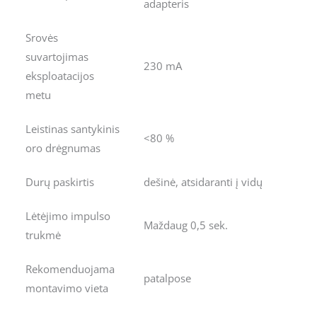
adapteris
Srovės
suvartojimas
230 mA
eksploatacijos
metu
Leistinas santykinis
<80 %
oro drėgnumas
Durų paskirtis
dešinė, atsidaranti į vidų
Lėtėjimo impulso
Maždaug 0,5 sek.
trukmė
Rekomenduojama
patalpose
montavimo vieta