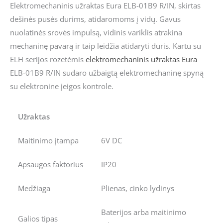
Elektromechaninis užraktas Eura ELB-01B9 R/IN, skirtas
dešinės pusės durims, atidaromoms į vidų. Gavus
nuolatinės srovės impulsą, vidinis variklis atrakina
mechaninę pavarą ir taip leidžia atidaryti duris. Kartu su
ELH serijos rozetėmis
elektromechaninis užraktas
Eura
ELB-01B9 R/IN sudaro užbaigtą elektromechaninę spyną
su elektronine įeigos kontrole.
Užraktas
Maitinimo įtampa
6V DC
Apsaugos faktorius
IP20
Medžiaga
Plienas, cinko lydinys
Baterijos arba maitinimo
Galios tipas