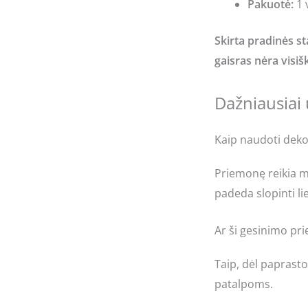
Pakuotė:
1 
Skirta pradinės s
gaisras nėra visiš
Dažniausiai
Kaip naudoti deko
Priemonę reikia mes
padeda slopinti li
Ar ši gesinimo p
Taip, dėl paprast
patalpoms.