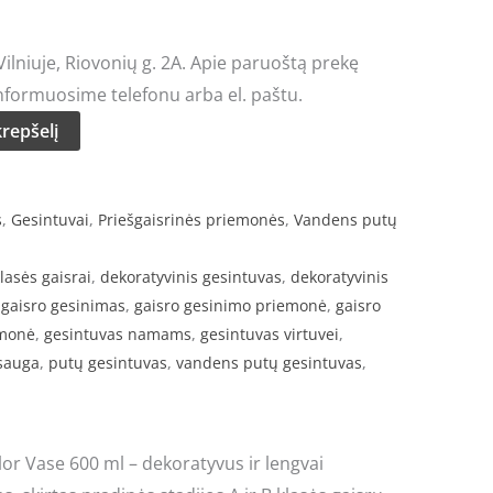
lniuje, Riovonių g. 2A. Apie paruoštą prekę
nformuosime telefonu arba el. paštu.
krepšelį
s
,
Gesintuvai
,
Priešgaisrinės priemonės
,
Vandens putų
lasės gaisrai
,
dekoratyvinis gesintuvas
,
dekoratyvinis
,
gaisro gesinimas
,
gaisro gesinimo priemonė
,
gaisro
emonė
,
gesintuvas namams
,
gesintuvas virtuvei
,
psauga
,
putų gesintuvas
,
vandens putų gesintuvas
,
r Vase 600 ml – dekoratyvus ir lengvai