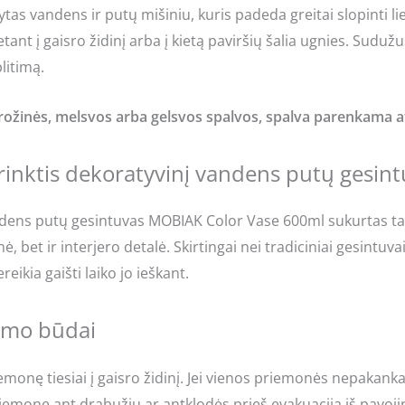
tas vandens ir putų mišiniu, kuris padeda greitai slopinti l
ant į gaisro židinį arba į kietą paviršių šalia ugnies. Suduž
litimą.
 rožinės, melsvos arba gelsvos spalvos, spalva parenkama ats
rinktis dekoratyvinį vandens putų gesin
dens putų gesintuvas MOBIAK Color Vase 600ml sukurtas tai
 bet ir interjero detalė. Skirtingai nei tradiciniai gesintuvai
eikia gaišti laiko jo ieškant.
imo būdai
emonę tiesiai į gaisro židinį. Jei vienos priemonės nepakan
riemonę ant drabužių ar antklodės prieš evakuaciją iš pavoj