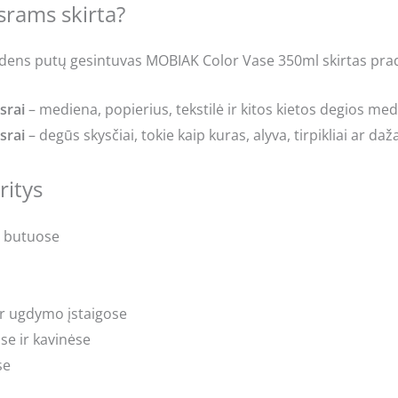
srams skirta?
dens putų gesintuvas MOBIAK Color Vase 350ml skirtas pradi
srai
– mediena, popierius, tekstilė ir kitos kietos degios me
srai
– degūs skysčiai, tokie kaip kuras, alyva, tirpikliai ar daža
ritys
 butuose
r ugdymo įstaigose
e ir kavinėse
se