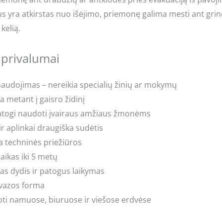
s yra atkirstas nuo išėjimo, priemonę galima mesti ant grind
kelią.
 privalumai
audojimas – nereikia specialių žinių ar mokymų
 metant į gaisro židinį
atogi naudoti įvairaus amžiaus žmonėms
ir aplinkai draugiška sudėtis
a techninės priežiūros
aikas iki 5 metų
s dydis ir patogus laikymas
 vazos forma
ti namuose, biuruose ir viešose erdvėse