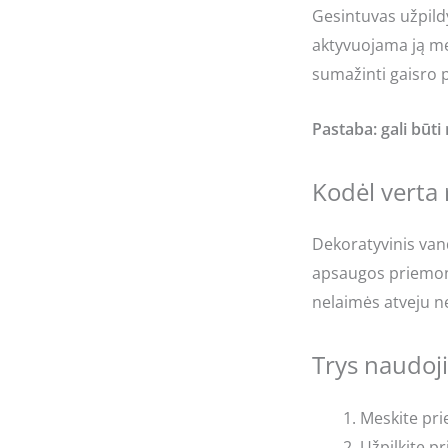
Gesintuvas užpildy
aktyvuojama ją met
sumažinti gaisro p
Pastaba: gali būti
Kodėl verta 
Dekoratyvinis van
apsaugos priemonė,
nelaimės atveju ner
Trys naudoj
Meskite pri
Užpilkite p