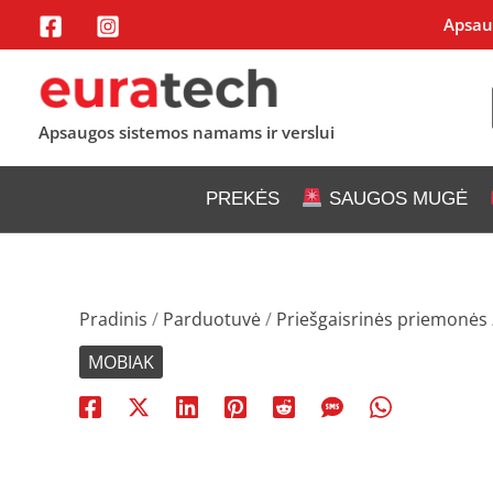
Pereiti
Apsaug
prie
turinio
Apsaugos sistemos namams ir verslui
PREKĖS
SAUGOS MUGĖ
Pradinis
/
Parduotuvė
/
Priešgaisrinės priemonės
MOBIAK