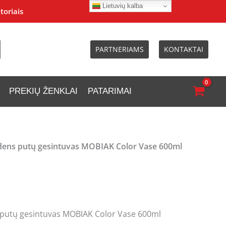
Lietuvių kalba
toriais
PARTNERIAMS
KONTAKTAI
PREKIŲ ŽENKLAI
PATARIMAI
dens putų gesintuvas MOBIAK Color Vase 600ml
 putų gesintuvas MOBIAK Color Vase 600ml