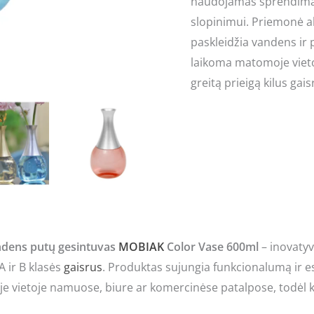
naudojamas sprendimas, 
slopinimui. Priemonė ak
paskleidžia vandens ir p
laikoma matomoje vietoj
greitą prieigą kilus gais
ndens putų gesintuvas
MOBIAK
Color Vase 600ml
– inovatyv
A ir B klasės
gaisrus
. Produktas sujungia funkcionalumą ir es
 vietoje namuose, biure ar komercinėse patalpose, todėl k