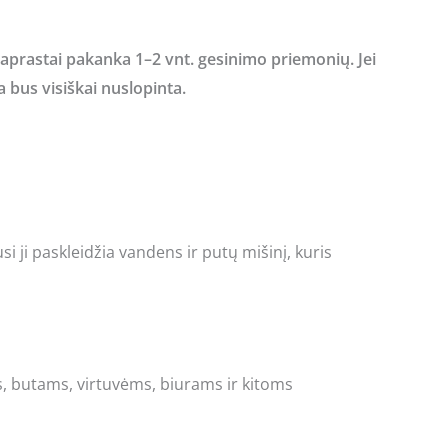
paprastai pakanka 1–2 vnt. gesinimo priemonių. Jei
 bus visiškai nuslopinta.
usi ji paskleidžia vandens ir putų mišinį, kuris
s, butams, virtuvėms, biurams ir kitoms