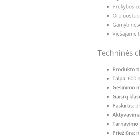
Prekybos c
Oro uostuo
Gamybinėse
Viešajame 
Techninės c
Produkto ti
Talpa:
600 
Gesinimo m
Gaisrų klas
Paskirtis:
pr
Aktyvavima
Tarnavimo l
Priežiūra:
ne