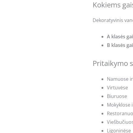
Kokiems gai
Dekoratyvinis van
A klasės gai
B klasės gai
Pritaikymo s
Namuose ir
Virtuvėse
Biuruose
Mokyklose i
Restoranuos
Viešbučiuo
Ligoninėse