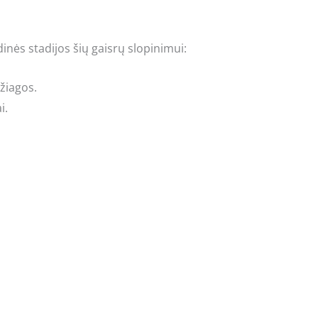
nės stadijos šių gaisrų slopinimui:
džiagos.
i.