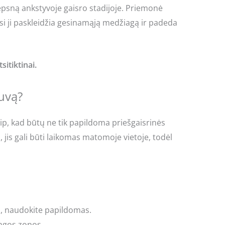
iepsną ankstyvoje gaisro stadijoje. Priemonė
usi ji paskleidžia gesinamąją medžiagą ir padeda
itiktinai.
tuvą?
p, kad būtų ne tik papildoma priešgaisrinės
, jis gali būti laikomas matomoje vietoje, todėl
ka, naudokite papildomas.
ingos zonos.