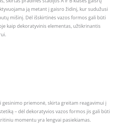
skirtas pradinės stadijos A ir B klasės gaisrų
tyvuojama ją metant į gaisro židinį, kur sudužusi
utų mišinį. Dėl išskirtinės vazos formos gali būti
e kaip dekoratyvinis elementas, užtikrinantis
rui.
i gesinimo priemonė, skirta greitam reagavimui į
tetiką – dėl dekoratyvios vazos formos jis gali būti
ritiniu momentu yra lengvai pasiekiamas.