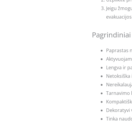
Jeigu žmogu
evakuacijos 
Pagrindiniai
Paprastas n
Aktyvuojama
Lengva ir p
Netoksiška 
Nereikalauj
Tarnavimo l
Kompaktiška
Dekoratyvi
Tinka naudo