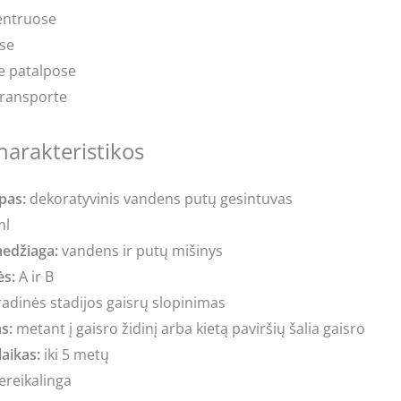
entruose
se
 patalpose
transporte
harakteristikos
pas:
dekoratyvinis vandens putų gesintuvas
ml
edžiaga:
vandens ir putų mišinys
ės:
A ir B
adinės stadijos gaisrų slopinimas
s:
metant į gaisro židinį arba kietą paviršių šalia gaisro
aikas:
iki 5 metų
reikalinga