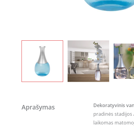
Dekoratyvinis va
Aprašymas
pradinės stadijos 
laikomas matomoje