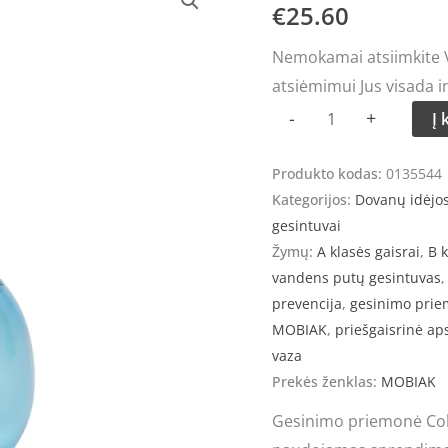
kiekis:
€
25.60
Dekoratyvinis
Nemokamai atsiimkite Vi
vandens
atsiėmimui Jus visada i
putų
-
+
Į 
gesintuvas
MOBIAK
Produkto kodas:
0135544
Color
Kategorijos:
Dovanų idėjo
Vase
gesintuvai
600ml
Žymų:
A klasės gaisrai
,
B k
vandens putų gesintuvas
prevencija
,
gesinimo pri
MOBIAK
,
priešgaisrinė a
vaza
Prekės ženklas:
MOBIAK
Gesinimo priemonė Colo