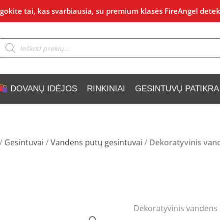
okite tai, kas svarbiausia, su premium klasės FireAngel detek
Products
search
DOVANŲ IDĖJOS
RINKINIAI
GESINTUVŲ PATIKRA
/
Gesintuvai
/
Vandens putų gesintuvai
/
Dekoratyvinis van
Dekoratyvinis vandens
produkto