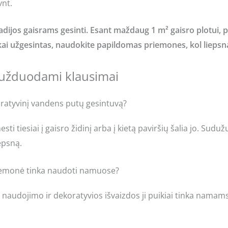
vnt.
tadijos gaisrams gesinti. Esant maždaug 1 m² gaisro plotui, 
kai užgesintas, naudokite papildomas priemones, kol liepsna
 užduodami klausimai
ratyvinį vandens putų gesintuvą?
ti tiesiai į gaisro židinį arba į kietą paviršių šalia jo. Suduž
epsną.
riemonė tinka naudoti namuose?
o naudojimo ir dekoratyvios išvaizdos ji puikiai tinka namam