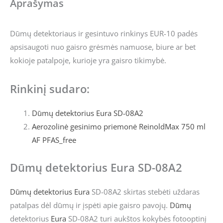
Aprašymas
Dūmų detektoriaus ir gesintuvo rinkinys EUR-10 padės
apsisaugoti nuo gaisro grėsmės namuose, biure ar bet
kokioje patalpoje, kurioje yra gaisro tikimybė.
Rinkinį sudaro:
Dūmų detektorius Eura SD-08A2
Aerozolinė gesinimo priemonė ReinoldMax 750 ml
AF PFAS_free
Dūmų detektorius Eura SD-08A2
Dūmų detektorius
Eura
SD-08A2 skirtas stebėti uždaras
patalpas dėl dūmų ir įspėti apie gaisro pavojų.
Dūmų
detektorius
Eura
SD-08A2 turi aukštos kokybės fotooptinį