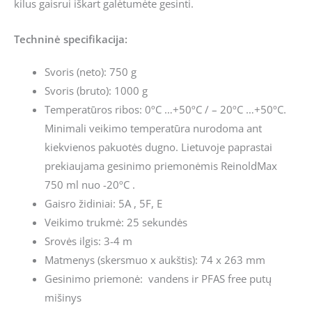
kilus gaisrui iškart galėtumėte gesinti.
Techninė specifikacija:
Svoris (neto): 750 g
Svoris (bruto): 1000 g
Temperatūros ribos: 0ºC …+50ºC / – 20ºC …+50ºC.
Minimali veikimo temperatūra nurodoma ant
kiekvienos pakuotės dugno. Lietuvoje paprastai
prekiaujama gesinimo priemonėmis ReinoldMax
750 ml nuo -20ºC .
Gaisro židiniai: 5A , 5F, E
Veikimo trukmė: 25 sekundės
Srovės ilgis: 3-4 m
Matmenys (skersmuo x aukštis): 74 x 263 mm
Gesinimo priemonė: vandens ir PFAS free putų
mišinys