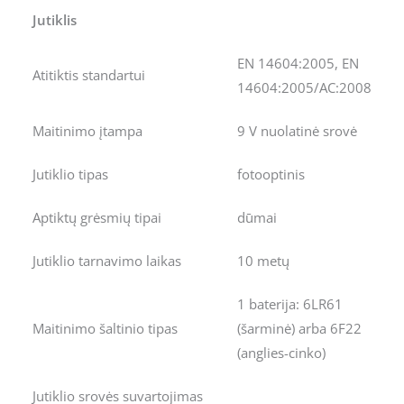
Jutiklis
EN 14604:2005, EN
Atitiktis standartui
14604:2005/AC:2008
Maitinimo įtampa
9 V nuolatinė srovė
Jutiklio tipas
fotooptinis
Aptiktų grėsmių tipai
dūmai
Jutiklio tarnavimo laikas
10 metų
1 baterija: 6LR61
Maitinimo šaltinio tipas
(šarminė) arba 6F22
(anglies-cinko)
Jutiklio srovės suvartojimas