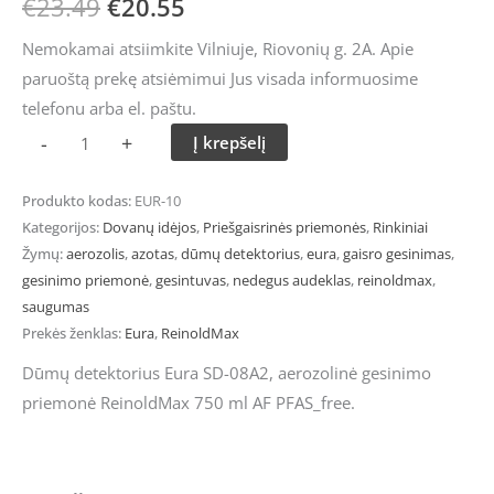
€
23.49
€
20.55
Nemokamai atsiimkite Vilniuje, Riovonių g. 2A. Apie
paruoštą prekę atsiėmimui Jus visada informuosime
telefonu arba el. paštu.
-
+
Į krepšelį
Produkto kodas:
EUR-10
Kategorijos:
Dovanų idėjos
,
Priešgaisrinės priemonės
,
Rinkiniai
Žymų:
aerozolis
,
azotas
,
dūmų detektorius
,
eura
,
gaisro gesinimas
,
gesinimo priemonė
,
gesintuvas
,
nedegus audeklas
,
reinoldmax
,
saugumas
Prekės ženklas:
Eura
,
ReinoldMax
Dūmų detektorius Eura SD-08A2, aerozolinė gesinimo
priemonė ReinoldMax 750 ml AF PFAS_free.