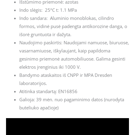
Išstūmimo priemonė: azotas
Indo slėgis: 25ºC t: 1.1 MPa
Indo sandara: Aluminio monoblokas, cilindro
formos, vidinė pusė padengta antikorozine danga, o
išorė gruntuota ir dažyta.
Naudojimo paskirtis: Naudojami namuose, biuruose,
vasarnamiuose, iškylaujant, kaip papildoma
gesinimo priemonė automobiliuose. Galima gesinti
elektros įrenginius iki 1000 V.
Bandymo ataskaitos iš CNPP ir MPA Dresden
laboratorijos.
Atitinka standartą: EN16856
Galioja: 39 mėn. nuo pagaminimo datos (nurodyta
buteliuko apačioje)