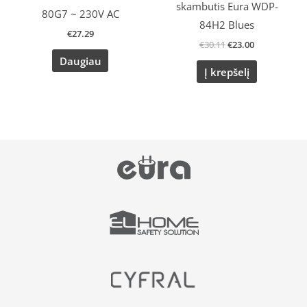
skambutis Eura WDP-
80G7 ~ 230V AC
84H2 Blues
€
27.29
€
30.11
€
23.00
Daugiau
Į krepšelį