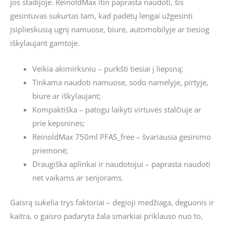
jos stadijoje. ReinoldMax itin paprasta naudoti, šis
gesintuvas sukurtas tam, kad padėtų lengai užgesinti
įsiplieskusią ugnį namuose, biure, automobilyje ar tiesiog
iškylaujant gamtoje.
Veikia akimirksniu – purkšti tiesiai į liepsną;
Tinkama naudoti namuose, sodo namelyje, pirtyje,
biure ar iškylaujant;
Kompaktiška – patogu laikyti virtuvės stalčiuje ar
prie kepsninės;
ReinoldMax 750ml PFAS_free – švariausia gesinimo
priemonė;
Draugiška aplinkai ir naudotojui – paprasta naudoti
net vaikams ar senjorams.
Gaisrą sukelia trys faktoriai – degioji medžiaga, deguonis ir
kaitra, o gaisro padaryta žala smarkiai priklauso nuo to,