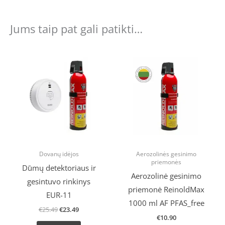
Jums taip pat gali patikti…
Original
Current
price
price
was:
is:
€25.49.
€23.49.
Dovanų idėjos
Aerozolinės gesinimo
priemonės
Dūmų detektoriaus ir
Aerozolinė gesinimo
gesintuvo rinkinys
priemonė ReinoldMax
EUR-11
1000 ml AF PFAS_free
€
25.49
€
23.49
€
10.90