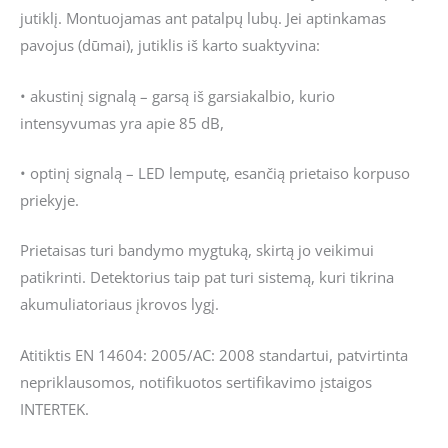
jutiklį. Montuojamas ant patalpų lubų. Jei aptinkamas
pavojus (dūmai), jutiklis iš karto suaktyvina:
• akustinį signalą – garsą iš garsiakalbio, kurio
intensyvumas yra apie 85 dB,
• optinį signalą – LED lemputę, esančią prietaiso korpuso
priekyje.
Prietaisas turi bandymo mygtuką, skirtą jo veikimui
patikrinti.
Detektorius taip pat turi sistemą, kuri tikrina
akumuliatoriaus įkrovos lygį.
Atitiktis EN 14604: 2005/AC: 2008 standartui, patvirtinta
nepriklausomos, notifikuotos sertifikavimo įstaigos
INTERTEK.