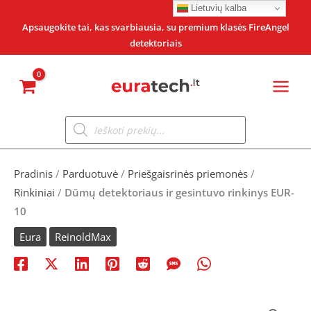
Pereiti
Lietuvių kalba
prie
Apsaugokite tai, kas svarbiausia, su premium klasės FireAngel
detektoriais
turinio
Products
search
Pradinis
/
Parduotuvė
/
Priešgaisrinės priemonės
/
Rinkiniai
/
Dūmų detektoriaus ir gesintuvo rinkinys EUR-
10
Eura
ReinoldMax
produkto
Original
Current