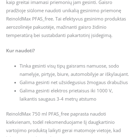
kaip greitai imamasi priemonių jam gesinti. Gaisro
pradžioje siūlome naudoti unikalią gesinimo priemonę
ReinoldMax PFAS_free. Tai efektyvus gesinimo produktas
aerozolinėje pakuotėje, mažinanti gaisro židinio
temperatūrą bei sustabdanti pakartotinį įsidegimą.
Kur naudoti?
Tinka gesinti visų tipų gaisrams namuose, sodo
namelyje, pirtyje, biure, automobilyje ar iškylaujant.
Galima gesinti net užsidegusius žmogaus drabužius
Galima gesinti elektros prietaisus iki 1000 V,
laikantis saugaus 3-4 metrų atstumo
ReinoldMax 750 ml PFAS_free paprasta naudoti
kiekvienam, todėl rekomenduojame šį daugkartinio
vartojimo produktą laikyti gerai matomoje vietoje, kad