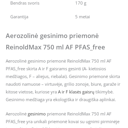
Bendras svoris
170 g
Garantija
5 metai
Aerozolinė gesinimo priemonė
ReinoldMax 750 ml AF PFAS_free
Aerozolinė gesinimo priemonė ReinoldMax 750 ml AF
PFAS_free skirta A ir F gaisrams gesinti (A- kietosios
medžiagos, F – aliejus, riebalai). Gesinimo priemonė skirta
naudoti namuose – virtuvėje, grilio zonoje, biure, garaže ir
kitose vietose, kuriose yra
A ir F klasės gaisrų
tikimybė.
Gesinimo medžiaga yra ekologiška ir draugiška aplinkai.
Aerozolinė
gesinimo
priemonė ReinoldMax 750 ml AF
PFAS_free yra unikali priemonė kovai su ugnimi pirminėje