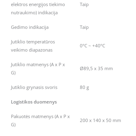
elektros energijos tiekimo
Taip
nutraukimo) indikacija
Gedimo indikacija
Taip
Jutiklio temperatūros
0ºC ~ +40ºC
veikimo diapazonas
Jutiklio matmenys (A x P x
Ø89,5 x 35 mm
G)
Jutiklio grynasis svoris
80 g
Logistikos duomenys
Pakuotės matmenys (A x P x
200 x 140 x 50 mm
G)