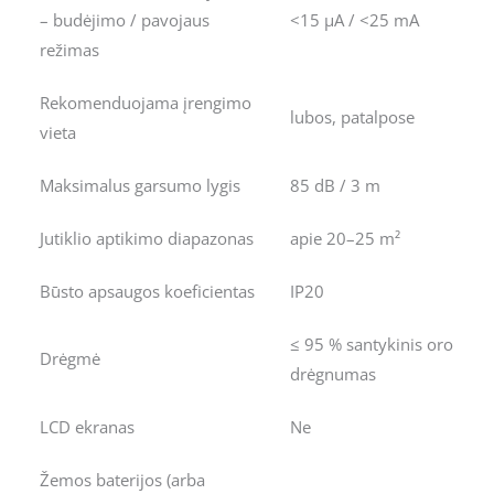
– budėjimo / pavojaus
<15 μA / <25 mA
režimas
Rekomenduojama įrengimo
lubos, patalpose
vieta
Maksimalus garsumo lygis
85 dB / 3 m
Jutiklio aptikimo diapazonas
apie 20–25 m²
Būsto apsaugos koeficientas
IP20
≤ 95 % santykinis oro
Drėgmė
drėgnumas
LCD ekranas
Ne
Žemos baterijos (arba