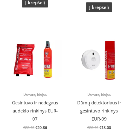
Į krepšelį
Į krepšelį
Original
Current
Original
Current
price
price
price
price
was:
is:
was:
is:
€22.43.
€20.86.
€20.40.
€18.00.
Dovanų idėjos
Dovanų idėjos
Gesintuvo ir nedegaus
Dūmų detektoriaus ir
audeklo rinkinys EUR-
gesintuvo rinkinys
07
EUR-09
€
22.43
€
20.86
€
20.40
€
18.00