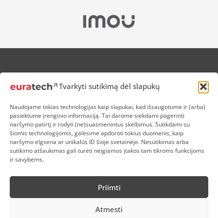
APIE MUS
Tvarkyti sutikimą dėl slapukų
NUOLAIDOS HEROJAMS
PRISTATYMAS
Naudojame tokias technologijas kaip slapukai, kad išsaugotume ir (arba)
PREKIŲ IR PINIGŲ GRĄŽINIMAS
pasiektume įrenginio informaciją. Tai darome siekdami pagerinti
ATSISKAITYMAS
naršymo patirtį ir rodyti (ne)suasmenintus skelbimus. Sutikdami su
D.U.K
šiomis technologijomis, galėsime apdoroti tokius duomenis, kaip
naršymo elgsena ar unikalūs ID šioje svetainėje. Nesutikimas arba
KOKYBĖS POLITIKA
sutikimo atšaukimas gali turėti neigiamos įtakos tam tikroms funkcijoms
SLAPUKŲ POLITIKA
ir savybėms.
PRIVATUMO POLITIKA
SĄLYGOS IR TAISYKLĖS
Priimti
ELEKTRONIKOS RŪŠIAVIMAS
Atmesti