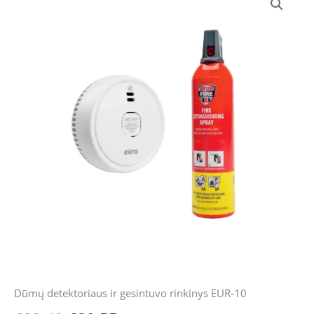
kiekis:
price
price
Dūmų
was:
is:
detektoriaus
ir
€23.49.
€20.55.
gesintuvo
rinkinys
EUR-
10
Dūmų detektoriaus ir gesintuvo rinkinys EUR-10