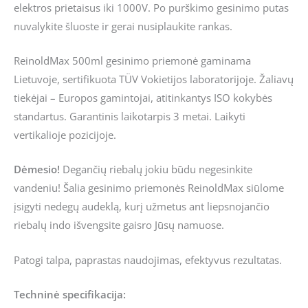
elektros prietaisus iki 1000V. Po purškimo gesinimo putas
nuvalykite šluoste ir gerai nusiplaukite rankas.
ReinoldMax 500ml gesinimo priemonė gaminama
Lietuvoje, sertifikuota TÜV Vokietijos laboratorijoje. Žaliavų
tiekėjai – Europos gamintojai, atitinkantys ISO kokybės
standartus. Garantinis laikotarpis 3 metai. Laikyti
vertikalioje pozicijoje.
Dėmesio!
Degančių riebalų jokiu būdu negesinkite
vandeniu! Šalia gesinimo priemonės ReinoldMax siūlome
įsigyti nedegų audeklą, kurį užmetus ant liepsnojančio
riebalų indo išvengsite gaisro Jūsų namuose.
Patogi talpa, paprastas naudojimas, efektyvus rezultatas.
Techninė specifikacija: