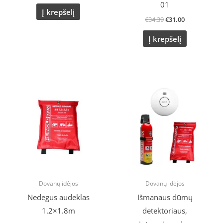
01
Į krepšelį
€
34.39
€
31.00
Į krepšelį
Original
Current
price
price
was:
is:
€15.99.
€13.00.
Dovanų idėjos
Dovanų idėjos
Nedegus audeklas
Išmanaus dūmų
1.2×1.8m
detektoriaus,