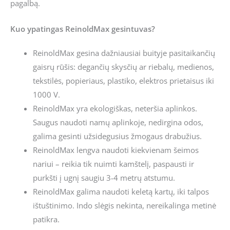
pagalbą.
Kuo ypatingas ReinoldMax gesintuvas?
ReinoldMax gesina dažniausiai buityje pasitaikančių
gaisrų rūšis: degančių skysčių ar riebalų, medienos,
tekstilės, popieriaus, plastiko, elektros prietaisus iki
1000 V.
ReinoldMax yra ekologiškas, neteršia aplinkos.
Saugus naudoti namų aplinkoje, nedirgina odos,
galima gesinti užsidegusius žmogaus drabužius.
ReinoldMax lengva naudoti kiekvienam šeimos
nariui – reikia tik nuimti kamštelį, paspausti ir
purkšti į ugnį saugiu 3-4 metrų atstumu.
ReinoldMax galima naudoti keletą kartų, iki talpos
ištuštinimo. Indo slėgis nekinta, nereikalinga metinė
patikra.