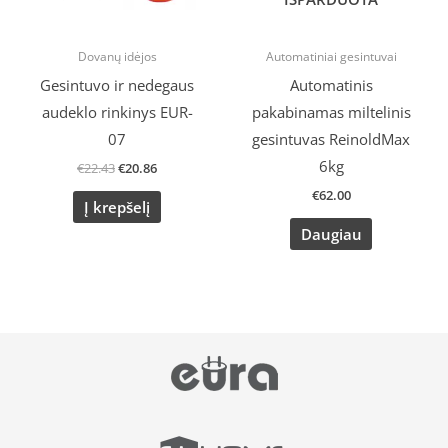
Dovanų idėjos
Automatiniai gesintuvai
Gesintuvo ir nedegaus
Automatinis
audeklo rinkinys EUR-
pakabinamas miltelinis
07
gesintuvas ReinoldMax
6kg
€
22.43
€
20.86
€
62.00
Į krepšelį
Daugiau