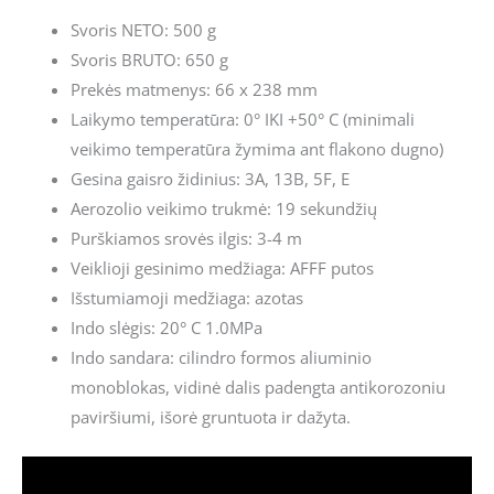
Svoris NETO: 500 g
Svoris BRUTO: 650 g
Prekės matmenys: 66 x 238 mm
Laikymo temperatūra: 0° IKI +50° C (minimali
veikimo temperatūra žymima ant flakono dugno)
Gesina gaisro židinius: 3A, 13B, 5F, E
Aerozolio veikimo trukmė: 19 sekundžių
Purškiamos srovės ilgis: 3-4 m
Veiklioji gesinimo medžiaga: AFFF putos
Išstumiamoji medžiaga: azotas
Indo slėgis: 20° C 1.0MPa
Indo sandara: cilindro formos aliuminio
monoblokas, vidinė dalis padengta antikorozoniu
paviršiumi, išorė gruntuota ir dažyta.