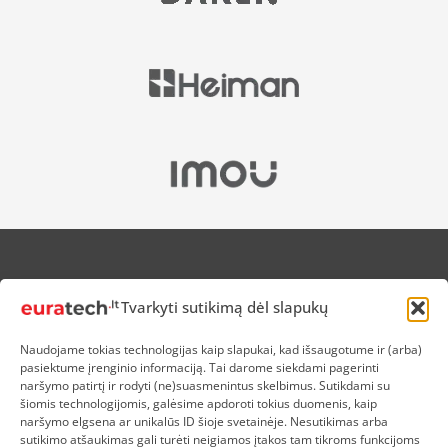
APIE MUS
Tvarkyti sutikimą dėl slapukų
NUOLAIDOS HEROJAMS
PRISTATYMAS
Naudojame tokias technologijas kaip slapukai, kad išsaugotume ir (arba)
PREKIŲ IR PINIGŲ GRĄŽINIMAS
pasiektume įrenginio informaciją. Tai darome siekdami pagerinti
ATSISKAITYMAS
naršymo patirtį ir rodyti (ne)suasmenintus skelbimus. Sutikdami su
D.U.K
šiomis technologijomis, galėsime apdoroti tokius duomenis, kaip
naršymo elgsena ar unikalūs ID šioje svetainėje. Nesutikimas arba
KOKYBĖS POLITIKA
sutikimo atšaukimas gali turėti neigiamos įtakos tam tikroms funkcijoms
SLAPUKŲ POLITIKA