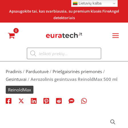
Pereiti
Lietuvių kalba
prie
Apsaugokite tai, kas svarbiausia, su premium klasės FireAngel
detektoriais
turinio
Products
search
Pradinis
/
Parduotuvė
/
Priešgaisrinės priemonės
/
Gesintuvai
/
Aerozolinis gesintuvas ReinoldMax 500 ml
ReinoldMax