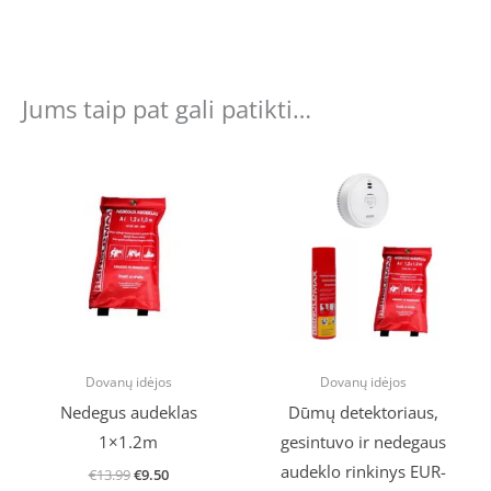
Jums taip pat gali patikti…
Original
Current
Original
Current
price
price
price
price
was:
is:
was:
is:
€13.99.
€9.50.
€34.39.
€31.00.
Dovanų idėjos
Dovanų idėjos
Nedegus audeklas
Dūmų detektoriaus,
1×1.2m
gesintuvo ir nedegaus
audeklo rinkinys EUR-
€
13.99
€
9.50