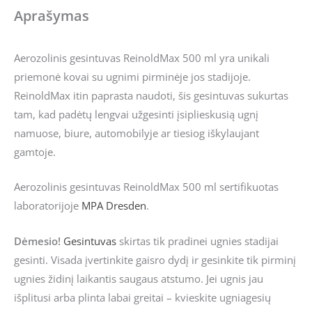
Aprašymas
Aerozolinis gesintuvas ReinoldMax 500 ml yra unikali
priemonė kovai su ugnimi pirminėje jos stadijoje.
ReinoldMax itin paprasta naudoti, šis gesintuvas sukurtas
tam, kad padėtų lengvai užgesinti įsiplieskusią ugnį
namuose, biure, automobilyje ar tiesiog iškylaujant
gamtoje.
Aerozolinis gesintuvas ReinoldMax 500 ml sertifikuotas
laboratorijoje
MPA Dresden
.
Dėmesio!
Gesintuvas
skirtas tik pradinei ugnies stadijai
gesinti. Visada įvertinkite gaisro dydį ir gesinkite tik pirminį
ugnies židinį laikantis saugaus atstumo. Jei ugnis jau
išplitusi arba plinta labai greitai – kvieskite ugniagesių