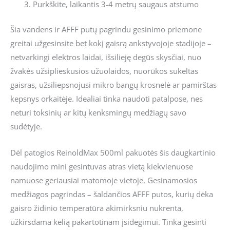
Purkškite, laikantis 3-4 metrų saugaus atstumo
Šia vandens ir AFFF putų pagrindu gesinimo priemone
greitai užgesinsite bet kokį gaisrą ankstyvojoje stadijoje –
netvarkingi elektros laidai, išsilieję degūs skysčiai, nuo
žvakės užsiplieskusios užuolaidos, nuorūkos sukeltas
gaisras, užsiliepsnojusi mikro bangų krosnelė ar pamirštas
kepsnys orkaitėje. Idealiai tinka naudoti patalpose, nes
neturi toksinių ar kitų kenksmingų medžiagų savo
sudėtyje.
Dėl patogios ReinoldMax 500ml pakuotės šis daugkartinio
naudojimo mini gesintuvas atras vietą kiekvienuose
namuose geriausiai matomoje vietoje. Gesinamosios
medžiagos pagrindas – šaldančios AFFF putos, kurių dėka
gaisro židinio temperatūra akimirksniu nukrenta,
užkirsdama kelią pakartotinam įsidegimui. Tinka gesinti