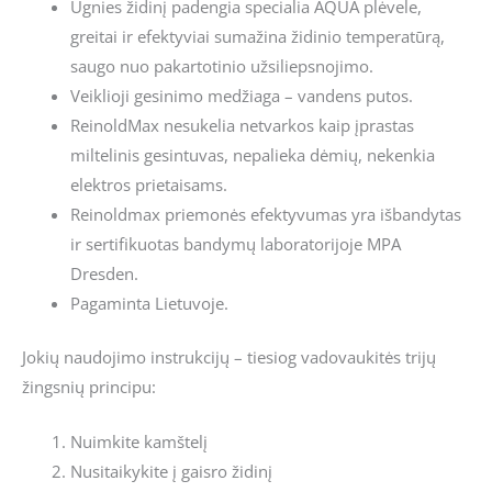
Ugnies židinį padengia specialia AQUA plėvele,
greitai ir efektyviai sumažina židinio temperatūrą,
saugo nuo pakartotinio užsiliepsnojimo.
Veiklioji gesinimo medžiaga – vandens putos.
ReinoldMax nesukelia netvarkos kaip įprastas
miltelinis gesintuvas, nepalieka dėmių, nekenkia
elektros prietaisams.
Reinoldmax priemonės efektyvumas yra išbandytas
ir sertifikuotas bandymų laboratorijoje MPA
Dresden.
Pagaminta Lietuvoje.
Jokių naudojimo instrukcijų – tiesiog vadovaukitės trijų
žingsnių principu:
Nuimkite kamštelį
Nusitaikykite į gaisro židinį