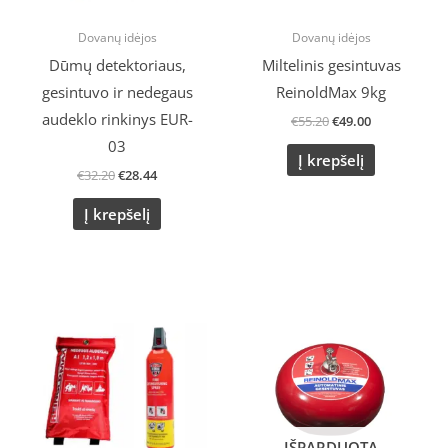
Dovanų idėjos
Dovanų idėjos
Dūmų detektoriaus,
Miltelinis gesintuvas
gesintuvo ir nedegaus
ReinoldMax 9kg
audeklo rinkinys EUR-
€
55.20
€
49.00
03
Į krepšelį
€
32.20
€
28.44
Į krepšelį
Original
Current
price
price
was:
is:
€22.43.
€20.86.
IŠPARDUOTA