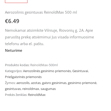
Aerozolinis gesintuvas ReinoldMax 500 ml
€
6.49
Nemokamai atsiimkite Vilniuje, Riovonių g. 2A. Apie
paruoštą prekę atsiėmimui Jus visada informuosime
telefonu arba el. paštu.
Neturime
Produkto kodas:
ReinoldMax-500ml
Kategorijos:
Aerozolinės gesinimo priemonės
,
Gesintuvai
,
Priešgaisrinės priemonės
Žymos:
aerozolis
,
azotas
,
gaisro gesinimas
,
gesinimo priemonė
,
gesintuvas
,
reinoldmax
,
saugumas
Prekės ženklas:
ReinoldMax